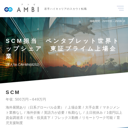
若手ハイキャリアのスカウト転職
掲載期間
26/07/31～26/08/16
SCM担当 ペンタブレット世界ト
ップシェア 東証プライム上場企
業
求人No.CAV-MN68252
SCM
年収
500万円～649万円
海外展開あり（日系グローバル企業）
上場企業
大手企業
マネジメン
ト業務なし
海外折衝
英語力が必要
転勤なし
土日祝休み
1億円以上
資金調達済
社長・役員直下
フレックス勤務
リモートワーク可能
育
児支援制度