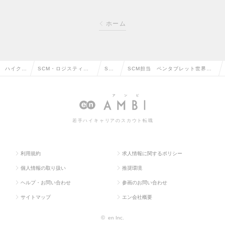
ホーム
ハイクラ
SCM・ロジスティク
SCM
SCM担当 ペンタブレット世界ト
ス求人T
ス・物流・購買・貿易
の転
ップシェア 東証プライム上場企
OP
系の転職
職
業の求人情報
若手ハイキャリアのスカウト転職
利用規約
求人情報に関するポリシー
個人情報の取り扱い
推奨環境
ヘルプ・お問い合わせ
参画のお問い合わせ
サイトマップ
エン会社概要
©
en Inc.