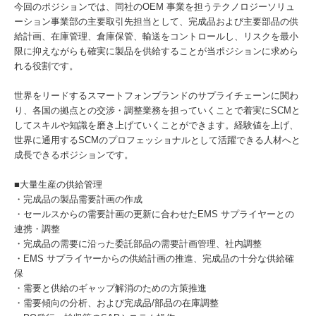
今回のポジションでは、同社のOEM 事業を担うテクノロジーソリュ
ーション事業部の主要取引先担当として、完成品および主要部品の供
給計画、在庫管理、倉庫保管、輸送をコントロールし、リスクを最小
限に抑えながらも確実に製品を供給することが当ポジションに求めら
れる役割です。
世界をリードするスマートフォンブランドのサプライチェーンに関わ
り、各国の拠点との交渉・調整業務を担っていくことで着実にSCMと
してスキルや知識を磨き上げていくことができます。経験値を上げ、
世界に通用するSCMのプロフェッショナルとして活躍できる人材へと
成長できるポジションです。
■大量生産の供給管理
・完成品の製品需要計画の作成
・セールスからの需要計画の更新に合わせたEMS サプライヤーとの
連携・調整
・完成品の需要に沿った委託部品の需要計画管理、社内調整
・EMS サプライヤーからの供給計画の推進、完成品の十分な供給確
保
・需要と供給のギャップ解消のための方策推進
・需要傾向の分析、および完成品/部品の在庫調整