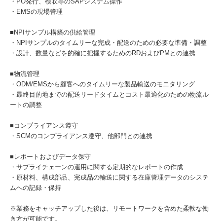
・PO発行、検収等のSAPシステム操作
・EMSの現場管理
■NPIサンプル構築の供給管理
・NPIサンプルのタイムリーな完成・配送のための必要な準備・調整
・設計、数量などを的確に把握するためのRDおよびPMとの連携
■物流管理
・ODM/EMSから顧客へのタイムリーな製品輸送のモニタリング
・最終目的地までの配送リードタイムとコスト最適化のための物流ル
ートの調整
■コンプライアンス遵守
・SCMのコンプライアンス遵守、他部門との連携
■レポートおよびデータ保守
・サプライチェーンの運用に関する定期的なレポートの作成
・原材料、構成部品、完成品の輸送に関する在庫管理データのシステ
ムへの記録・保持
※業務をキャッチアップした後は、リモートワークを含めた柔軟な働
き方が可能です。