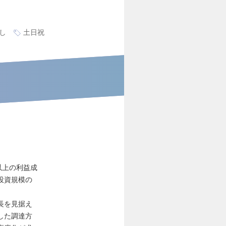
し
土日祝
以上の利益成
投資規模の
長を見据え
した調達方