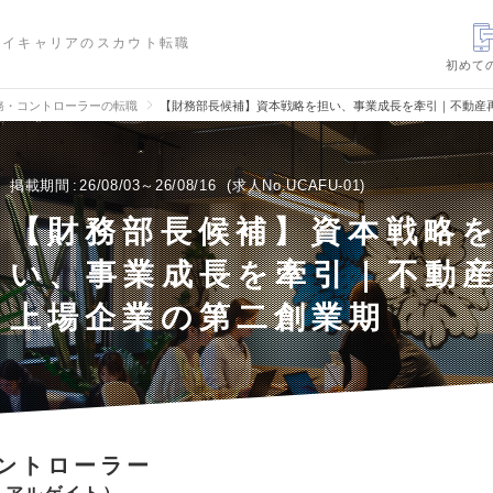
ハイキャリアのスカウト転職
初めて
務・コントローラーの転職
【財務部長候補】資本戦略を担い、事業成長を牽引｜不動産
掲載期間
26/08/03～26/08/16
求人No.UCAFU-01
【財務部長候補】資本戦略
い、事業成長を牽引｜不動産
上場企業の第二創業期
ントローラー