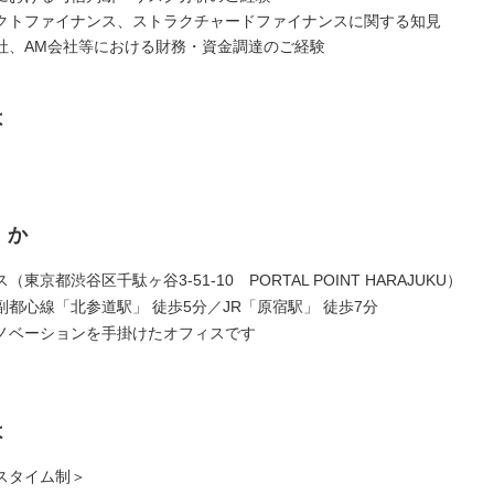
クトファイナンス、ストラクチャードファイナンスに関する知見
社、AM会社等における財務・資金調達のご経験
は
くか
東京都渋谷区千駄ヶ谷3-51-10 PORTAL POINT HARAJUKU）
副都心線「北参道駅」 徒歩5分／JR「原宿駅」 徒歩7分
ノベーションを手掛けたオフィスです
は
スタイム制＞