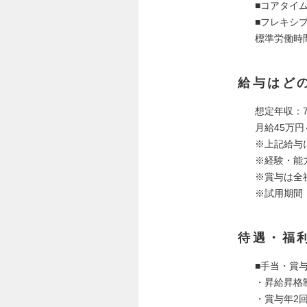
■コアタイム 
■フレキシブル
標準労働時間
給与はど
想定年収：7
月給45万円
※上記給与
※経験・能
※賞与は全
※試用期間
待遇・福
■手当・賞
・昇給昇格
・賞与年2