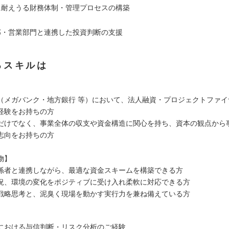
に耐えうる財務体制・管理プロセスの構築
部・営業部門と連携した投資判断の支援
るスキルは
（メガバンク・地方銀行 等）において、法人融資・プロジェクトファイ
経験をお持ちの方
だけでなく、事業全体の収支や資金構造に関心を持ち、資本の観点から
志向をお持ちの方
物】
係者と連携しながら、最適な資金スキームを構築できる方
況、環境の変化をポジティブに受け入れ柔軟に対応できる方
戦略思考と、泥臭く現場を動かす実行力を兼ね備えている方
における与信判断・リスク分析のご経験