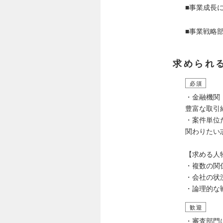
■事業成長
■事業戦略
求められ
必須
・金融機関
豊富な取引
・案件単位
関わりたい
【求める人
・複数の関
・会社の状
・論理的な
歓迎
・審査部門