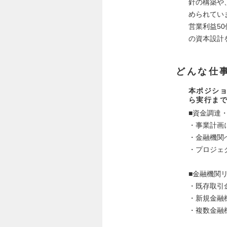
針の構築や
められてい
営業利益5
の資本設計
どんな仕
本ポジシ
ら実行ま
■資金調達
・事業計画
・金融機関
・プロジェ
■金融機関
・既存取引
・新規金融
・複数金融