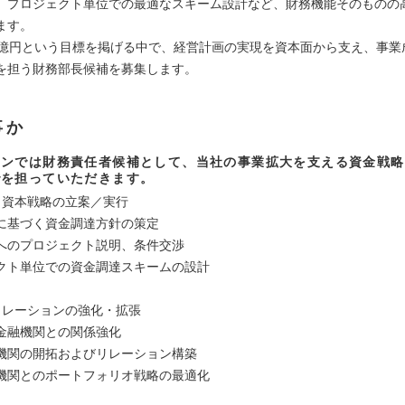
、プロジェクト単位での最適なスキーム設計など、財務機能そのものの
ます。
0億円という目標を掲げる中で、経営計画の実現を資本面から支え、事業
を担う財務部長候補を募集します。
事か
ョンでは財務責任者候補として、当社の事業拡大を支える資金戦略
でを担っていただきます。
・資本戦略の立案／実行
に基づく資金調達方針の策定
へのプロジェクト説明、条件交渉
クト単位での資金調達スキームの設計
リレーションの強化・拡張
金融機関との関係強化
機関の開拓およびリレーション構築
機関とのポートフォリオ戦略の最適化