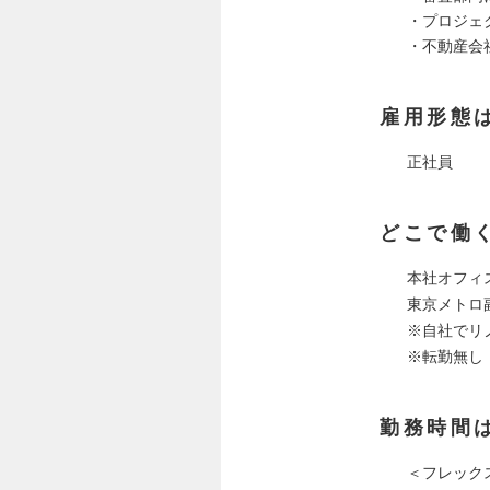
・プロジェ
・不動産会
雇用形態
正社員
どこで働
本社オフィス（
東京メトロ
※自社でリ
※転勤無し
勤務時間
＜フレック