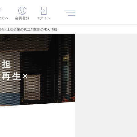
の方へ
会員登録
ログイン
再生×上場企業の第二創業期の求人情報
を担
再生×