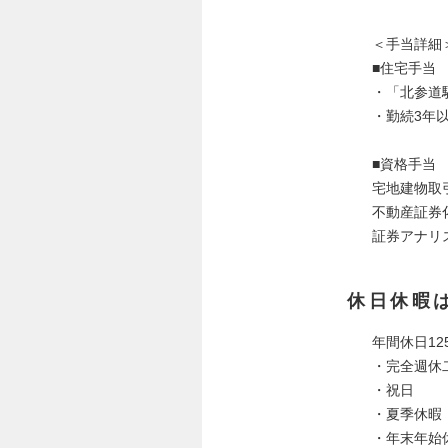
＜手当詳細
■住宅手当
・「北参道駅
・勤続3年以
■資格手当
宅地建物取引
不動産証券化
証券アナリス
休日休暇
年間休日12
・完全週休
・祝日
・夏季休暇
・年末年始