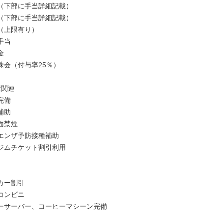
（下部に手当詳細記載）
（下部に手当詳細記載）
（上限有り）
手当
金
株会（付与率25％）
康関連
完備
補助
面禁煙
エンザ予防接種補助
ジムチケット割引利用
カー割引
コンビニ
ーサーバー、コーヒーマシーン完備