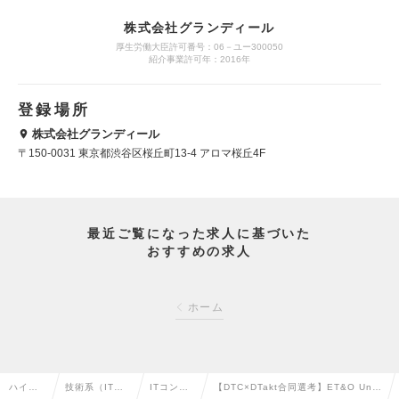
株式会社グランディール
厚生労働大臣許可番号：06－ユー300050
紹介事業許可年：2016年
登録場所
株式会社グランディール
〒150-0031 東京都渋谷区桜丘町13-4 アロマ桜丘4F
最近ご覧になった求人に基づいた
おすすめの求人
ホーム
ハイク
技術系（IT・
ITコンサ
【DTC×DTakt合同選考】ET&O Uni