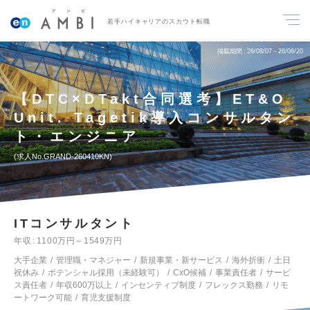
若手ハイキャリアのスカウト転職
掲載期間
26/08/07～26/08/20
【DTC×DTakt合同選考】ET&O
Unit. Tagetik導入コンサルタン
ト・エンジニア
求人No.GRAND-260410KN
ITコンサルタント
年収
1100万円～1549万円
大手企業
管理職・マネジャー
新規事業・新サービス
海外折衝
土日
祝休み
ポテンシャル採用（未経験可）
CxO候補
事業責任者
サービ
ス責任者
年収600万以上
インセンティブ制度
フレックス勤務
リモ
ートワーク可能
育児支援制度