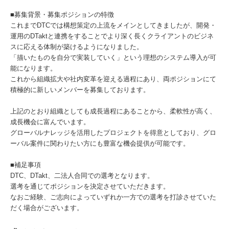
■募集背景・募集ポジションの特徴
これまでDTCでは構想策定の上流をメインとしてきましたが、開発・
運用のDTaktと連携をすることでより深く長くクライアントのビジネ
スに応える体制が築けるようになりました。
「描いたものを自分で実装していく」という理想のシステム導入が可
能になります。
これから組織拡大や社内変革を迎える過程にあり、両ポジションにて
積極的に新しいメンバーを募集しております。
上記のとおり組織としても成長過程にあることから、柔軟性が高く、
成長機会に富んでいます。
グローバルナレッジを活用したプロジェクトを得意としており、グロ
ーバル案件に関わりたい方にも豊富な機会提供が可能です。
■補足事項
DTC、DTakt、二法人合同での選考となります。
選考を通じてポジションを決定させていただきます。
なおご経験、ご志向によっていずれか一方での選考を打診させていた
だく場合がございます。