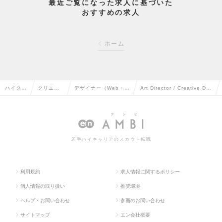
最近ご覧になった求人に基づいた
おすすめの求人
ホーム
ハイクラ
クリエイ
デザイナー（Web・モ
Art Director / Creative Dir
ス求人T
ティブ系
バイル・ゲーム関連）
ector ※コンサル未経験可
OP
の転職
の転職
の求人情報
若手ハイキャリアのスカウト転職
利用規約
求人情報に関するポリシー
個人情報の取り扱い
推奨環境
ヘルプ・お問い合わせ
参画のお問い合わせ
サイトマップ
エン会社概要