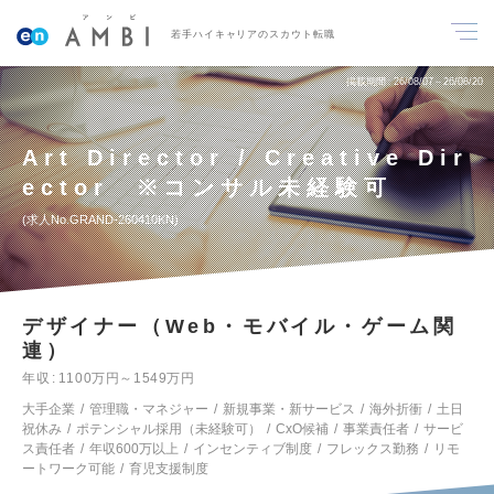
若手ハイキャリアのスカウト転職
掲載期間
26/08/07～26/08/20
Art Director / Creative Dir
ector ※コンサル未経験可
求人No.GRAND-260410KN
デザイナー（Web・モバイル・ゲーム関
連）
年収
1100万円～1549万円
大手企業
管理職・マネジャー
新規事業・新サービス
海外折衝
土日
祝休み
ポテンシャル採用（未経験可）
CxO候補
事業責任者
サービ
ス責任者
年収600万以上
インセンティブ制度
フレックス勤務
リモ
ートワーク可能
育児支援制度