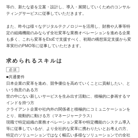
等の、新たな姿を立案・設計し、導入・展開していくためのコンサル
ティングサービスに従事していただきます。
また、昨今は様々なデジタルテクノロジーを活用し、財務や人事等特
定の組織機能のみならず全社変革な業務オペレーションを進める企業
も多く、これら変革をEtoEで支援すべく、初期の構想策定支援から変
革実行のPMO等に従事していただきます。
求められるスキルは
必須
■共通要件
日本企業の変革を進め、競争優位を高めていくことに貢献したい、と
いう熱意のある方
世の中にない新しいサービスを生み出す活動に、積極的に参画するマ
インドを持つ方
クライアント企業や社内外の関係者と積極的にコミュニケーションを
とり、能動的に動ける方（マネージャークラス）
現職で特定組織の業務オペレーション変革や特定機能のシステム導入
等に従事しているが、より全社的な変革に携わりたいとお考えの方、
特定のソリューションではなく幅広い多様なソリューションでの全社