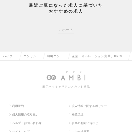
最近ご覧になった求人に基づいた
おすすめの求人
ホーム
ハイクラ
コンサルタ
戦略コンサ
企業・オペレーション変革、BPR/B
ス求人T
ント系の転
ルタントの
PO領域 ※コンサル未経験可の求人
OP
職
転職
情報
若手ハイキャリアのスカウト転職
利用規約
求人情報に関するポリシー
個人情報の取り扱い
推奨環境
ヘルプ・お問い合わせ
参画のお問い合わせ
サイトマップ
エン会社概要