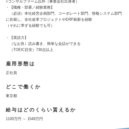
○コンサルファーム以外（事業会社出身者）
・【職種・部署／経験業務】
（必須）本社経営企画部門、コーポレート部門、情報システム部門
に在籍し、全社改革プロジェクトやERP刷新を経験
（それに準ずる経験でも可）
・【英語力】
（なお良）読み書き、簡単な会話ができる
（TOEIC目安）730点以上
雇用形態は
正社員
どこで働くか
東京都
給与はどのくらい貰えるか
1100万円 ～ 1549万円