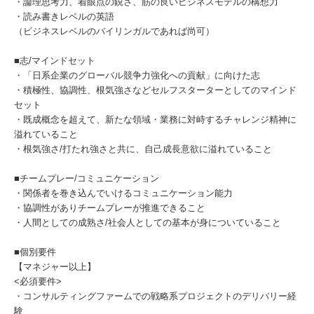
・論理思考力、着眼点の鋭さ、筋の良いビジネスモデルの構想力
・読み書きレベルの英語
（ビジネスレベルのバイリンガルであれば尚可）
■志/マインドセット
・「日系企業のグローバル競争力強化への貢献」に向けた志
・積極性、協調性、根気強さなどセルフスターターとしてのマインド
セット
・既成概念を超えて、新たな領域・業務に対峙するチャレンジ精神に
溢れていること
・根気強さ/打たれ強さと共に、自己成長意欲に溢れていること
■チームプレー/コミュニケーション
・関係者を巻き込んでいけるコミュニケーション能力
・協調性がありチームプレーが推進できること
・人間としての成熟さ/社会人としての基本が身についていること
■個別要件
【マネジャー以上】
<必須要件>
・コンサルティングファームでの戦略系プロジェクトのデリバリー経
験