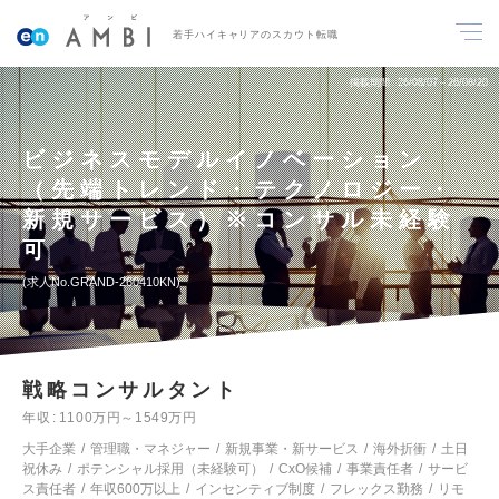
若手ハイキャリアのスカウト転職
掲載期間
26/08/07～26/08/20
ビジネスモデルイノベーション
（先端トレンド・テクノロジー・
新規サービス）※コンサル未経験
可
求人No.GRAND-260410KN
戦略コンサルタント
年収
1100万円～1549万円
大手企業
管理職・マネジャー
新規事業・新サービス
海外折衝
土日
祝休み
ポテンシャル採用（未経験可）
CxO候補
事業責任者
サービ
ス責任者
年収600万以上
インセンティブ制度
フレックス勤務
リモ