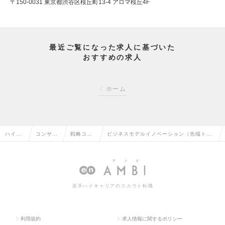
〒150-0031 東京都渋谷区桜丘町13-4 アロマ桜丘4F
最近ご覧になった求人に基づいた
おすすめの求人
ホーム
ハイク
コンサル
戦略コン
ビジネスモデルイノベーション（先端トレ
ラス求
タント系
サルタン
ンド・テクノロジー・新規サービス）※コ
人TOP
の転職
トの転職
ンサル未経験可の求人情報
若手ハイキャリアのスカウト転職
利用規約
求人情報に関するポリシー