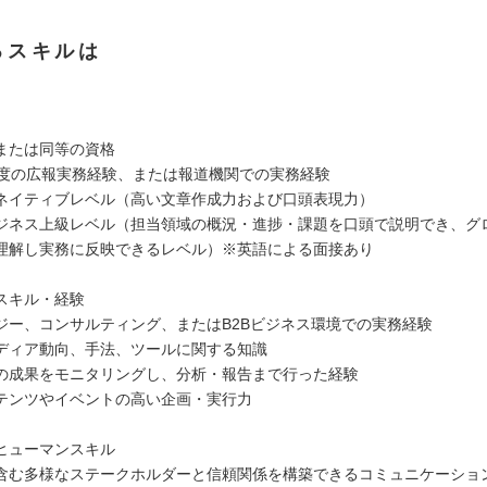
るスキルは
または同等の資格
程度の広報実務経験、または報道機関での実務経験
ネイティブレベル（高い文章作成力および口頭表現力）
ジネス上級レベル（担当領域の概況・進捗・課題を口頭で説明でき、グ
理解し実務に反映できるレベル）※英語による面接あり
スキル・経験
ジー、コンサルティング、またはB2Bビジネス環境での実務経験
ディア動向、手法、ツールに関する知識
の成果をモニタリングし、分析・報告まで行った経験
テンツやイベントの高い企画・実行力
ヒューマンスキル
含む多様なステークホルダーと信頼関係を構築できるコミュニケーショ