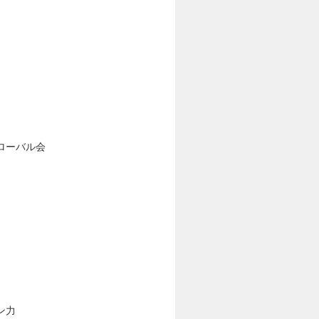
ローバル会
ン力