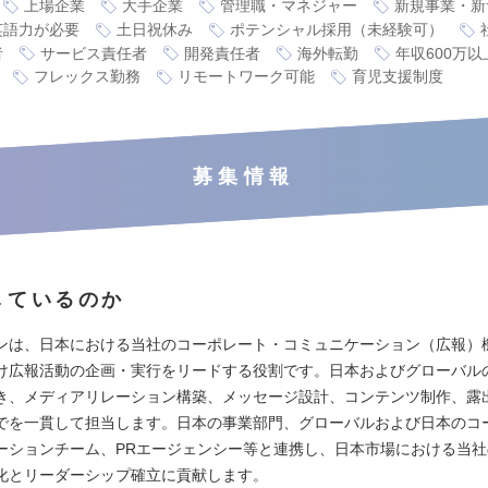
上場企業
大手企業
管理職・マネジャー
新規事業・新
英語力が必要
土日祝休み
ポテンシャル採用（未経験可）
者
サービス責任者
開発責任者
海外転勤
年収600万以
フレックス勤務
リモートワーク可能
育児支援制度
募集情報
しているのか
ンは、日本における当社のコーポレート・コミュニケーション（広報）
け広報活動の企画・実行をリードする役割です。日本およびグローバル
き、メディアリレーション構築、メッセージ設計、コンテンツ制作、露
でを一貫して担当します。日本の事業部門、グローバルおよび日本のコ
ーションチーム、PRエージェンシー等と連携し、日本市場における当
化とリーダーシップ確立に貢献します。