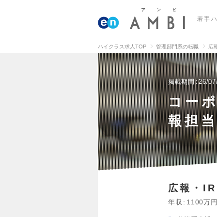
若手
ハイクラス求人TOP
管理部門系の転職
広
掲載期間
26/07
コー
報担当
広報・IR
年収
1100万