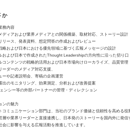
事か
業務内容
メディアおよび業界メディアとの関係構築、取材対応、ストーリー設計
リリース、発表資料、想定問答の作成およびレビュー
戦略および日本における優先領域に基づく広報メッセージの設計
および日本で作成されたThought Leadershipの方向性に沿った切り
ルコンテンツの戦略的活用および日本市場向けローカライズ、品質管理
リーダーのメディア対応支援、
ューや記者説明会、寄稿の企画運営
露出のモニタリング、効果測定、分析および改善提案
ジェンシー等の外部パートナーの管理・ディレクション
ョンの魅力
トコミュニケーション部門は、当社のブランド価値と信頼性を高める役
営層や業界リーダーと直接連携し、日本発のストーリーを国内外に発信
社会に影響を与える広報活動を推進しています。