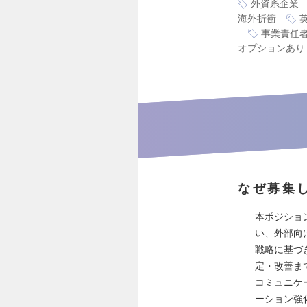
外資系企業
海外折衝
事業責任
オプションあり
なぜ募集
本ポジショ
い、外部向
戦略に基づ
定・改善ま
コミュニケ
ーション強