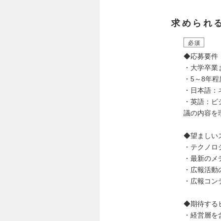
求められ
必須
◆応募要件
・大学卒業
・5～8年
・日本語：
・英語：ビ
議の内容を
◆望ましい
・テクノロ
・最新のメ
・広報活動
・広報コン
◆期待する
・経営層を