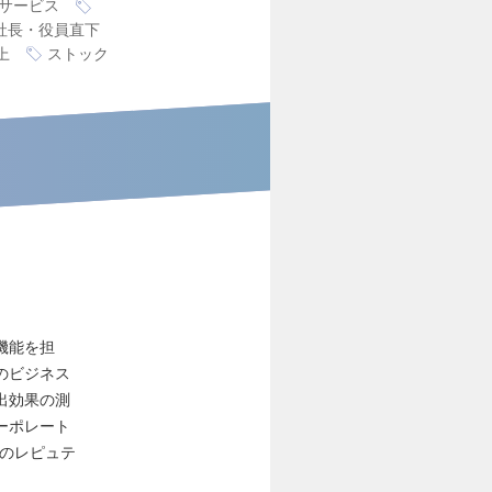
サービス
社長・役員直下
上
ストック
機能を担
のビジネス
出効果の測
ーポレート
社のレピュテ