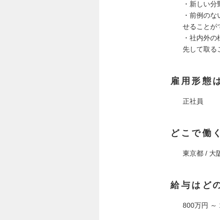
・新しい分
・前例のな
せることが
・社内外の
先して取る
雇用形態
正社員
どこで働
東京都 / 大
給与はど
800万円 ～