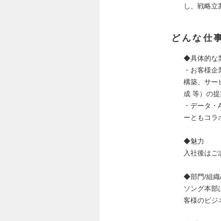
し、戦略立
どんな仕
◆具体的な
・お客様企
構築、サー
成 等）の
・データ・
ーともコラ
◆魅力
入社後はご
◆部門/組
ソング本部
客様のビジ