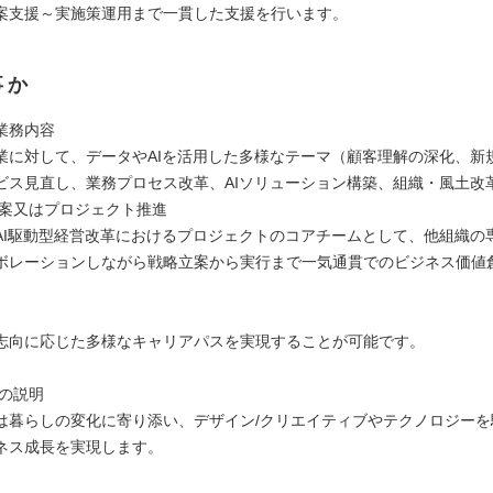
案支援～実施策運用まで一貫した支援を行います。
事か
業務内容
業に対して、データやAIを活用した多様なテーマ（顧客理解の深化、新
ビス見直し、業務プロセス改革、AIソリューション構築、組織・風土改
提案又はプロジェクト推進
AI駆動型経営改革におけるプロジェクトのコアチームとして、他組織の
ボレーションしながら戦略立案から実行まで一気通貫でのビジネス価値
志向に応じた多様なキャリアパスを実現することが可能です。
織の説明
は暮らしの変化に寄り添い、デザイン/クリエイティブやテクノロジーを
ネス成長を実現します。