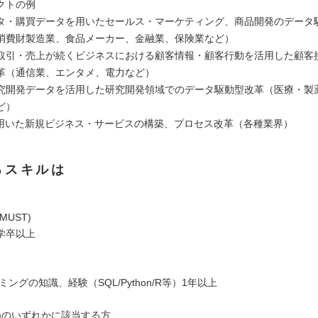
クトの例
タ・購買データを用いたセールス・マーケティング、商品開発のデータ
消費財製造業、食品メーカー、金融業、保険業など）
取引・売上が続くビジネスにおける顧客情報・顧客行動を活用した顧客
革（通信業、エンタメ、電力など）
究開発データを活用した研究開発領域でのデータ駆動型改革（医療・製
ど）
を用いた新規ビジネス・サービスの構築、プロセス改革（各種業界）
るスキルは
MUST)
学卒以上
ラミングの知識、経験（SQL/Python/R等）1年以上
(5)のいずれかに該当する方