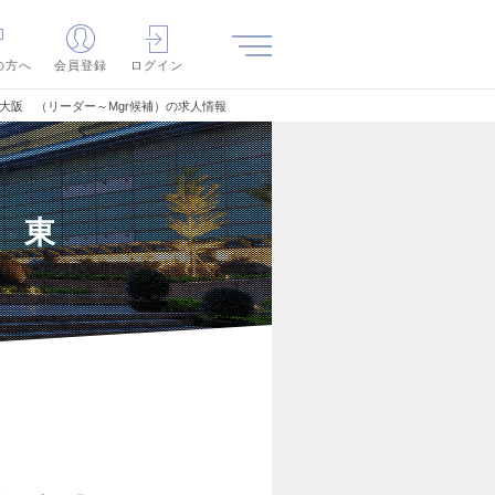
の方へ
会員登録
ログイン
京・大阪 （リーダー～Mgr候補）の求人情報
 東
）