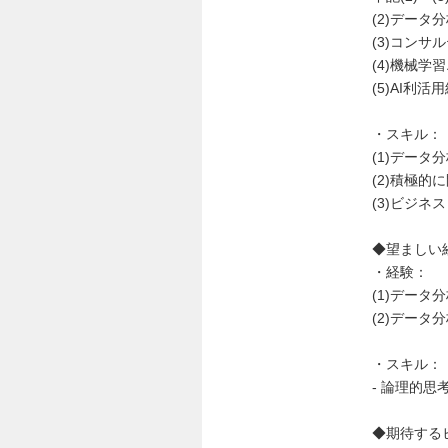
(2)データ
(3)コンサ
(4)機械学
(5)AI利活
・スキル：
(1)デー
(2)積極
(3)ビジネ
◆望ましい経
・経験：
(1)データ
(2)デー
・スキル：
- 論理的
◆期待する