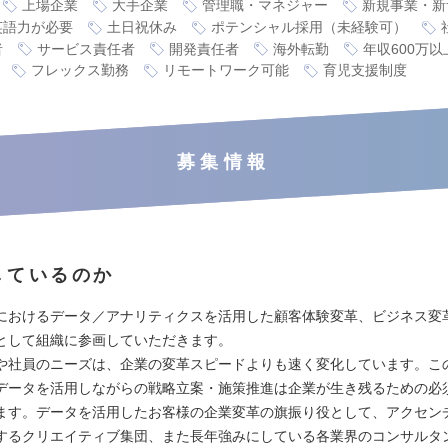
上場企業
大手企業
管理職・マネジャー
新規事業・新
英語力が必要
土日祝休み
ポテンシャル採用（未経験可）
者
サービス責任者
開発責任者
海外転勤
年収600万以
フレックス勤務
リモートワーク可能
育児支援制度
募集情報
しているのか
におけるデータ／アナリティクスを活用した顧客体験変革、ビジネス変
として組織に参画していただきます。
や社員のニーズは、企業の変革スピードよりも速く変化しています。こ
データを活用しながらの戦略立案・施策推進は企業が生き残るための必
ます。データを活用したお客様の企業変革の旗振り役として、アクセン
するクリエイティブ集団、また長年強みにしている各業界のコンサルタ