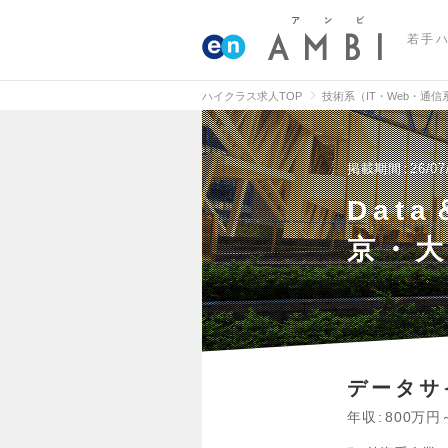
若手
ハイクラス求人TOP
技術系（IT・Web・通
掲載期間
26/07
Dat
京・大
データサ
年収
800万円