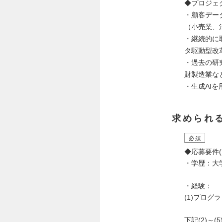
◆プロジェ
・顧客デー
（小売業、
・継続的に
タ駆動型改
・過去の研
財製造業な
・生成AI
求められ
必須
◆応募要件(
・学歴：大
・経験：
(1)プログ
下記(2)～