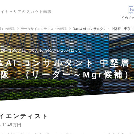
ハイキャリアのスカウト転職
初めて
信系）の転職
データサイエンティストの転職
Data＆AI コンサルタント 中堅層 東
/29～26/08/11
求人No.GRAND-260411KN
a＆AI コンサルタント 中堅層
阪 （リーダー～Mgr候補
イエンティスト
～1149万円