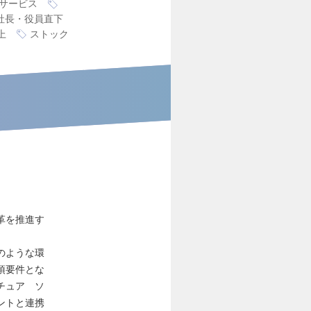
サービス
社長・役員直下
上
ストック
革を推進す
のような環
須要件とな
チュア ソ
ントと連携