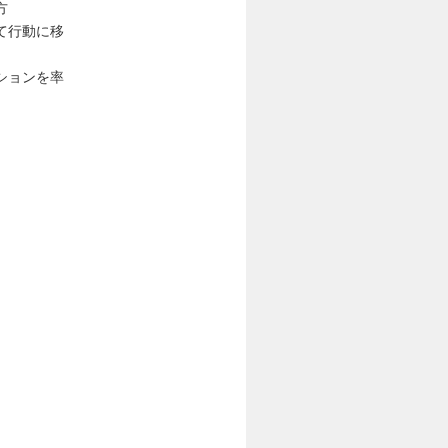
方
て行動に移
ションを率