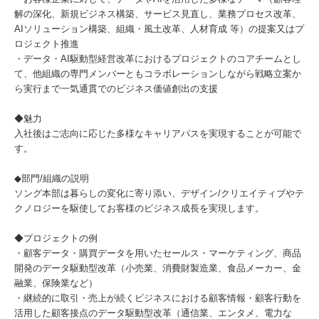
解の深化、新規ビジネス構築、サービス見直し、業務プロセス改革、
AIソリューション構築、組織・風土改革、人材育成 等）の提案又はプ
ロジェクト推進
・データ・AI駆動型経営改革におけるプロジェクトのコアチームとし
て、他組織の専門メンバーともコラボレーションしながら戦略立案か
ら実行まで一気通貫でのビジネス価値創出の支援
◆魅力
入社後はご志向に応じた多様なキャリアパスを実現することが可能で
す。
◆部門/組織の説明
ソング本部は暮らしの変化に寄り添い、デザイン/クリエイティブやテ
クノロジーを駆使してお客様のビジネス成長を実現します。
◆プロジェクトの例
・顧客データ・購買データを用いたセールス・マーケティング、商品
開発のデータ駆動型改革（小売業、消費財製造業、食品メーカー、金
融業、保険業など）
・継続的に取引・売上が続くビジネスにおける顧客情報・顧客行動を
活用した顧客接点のデータ駆動型改革（通信業、エンタメ、電力な