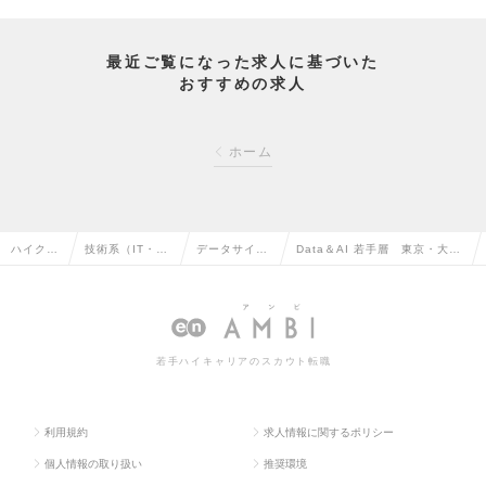
最近ご覧になった求人に基づいた
おすすめの求人
ホーム
ハイクラ
技術系（IT・W
データサイエ
Data＆AI 若手層 東京・大
ス求人T
eb・通信系）の
ンティストの
阪 （メンバー～リーダー）の
OP
転職
転職
求人情報
若手ハイキャリアのスカウト転職
利用規約
求人情報に関するポリシー
個人情報の取り扱い
推奨環境