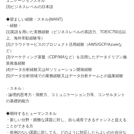
ュニケーションスキル
(3)ビジネスレベルの日本語
◆望ましい経験・スキル(WANT)
・経験：
(1)英語を用いた実務経験（ビジネスレベルの英語力、TOEIC750点以
上、海外常駐経験等）
(2)クラウドサービスのプロジェクト活用経験（AWS/GCP/Azureな
ど）
(3)マーケティング基盤（CDP/MAなど）を活用したデータドリブン施
策推進経験
(4)データ分析経験又はAIソリューション開発経験
(5)データ分析領域での業務経験又はデータ分析チームとの協業経験
・スキル：
- 論理的思考力・洞察力、コミュニケーション力等、コンサルタント
の基礎的能力
◆期待するヒューマンスキル
・新しい分野・困難な課題に対し、自ら成長できるチャンスと捉える
ことができる方
・前例のない課題に対しても、どのように対応したらよいのか自分な