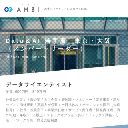
若手ハイキャリアのスカウト転職
掲載期間
26/07/29～26/08/11
Data＆AI 若手層 東京・大阪
（メンバー～リーダー）
求人No.GRAND-260411KN
データサイエンティスト
年収
600万円～849万円
外資系企業
上場企業
大手企業
管理職・マネジャー
新規事業・新サ
ービス
海外折衝
英語力が必要
土日祝休み
ポテンシャル採用（未経
験可）
社長・役員直下
事業責任者
サービス責任者
開発責任者
海
外転勤
年収600万以上
ストックオプションあり
フレックス勤務
リ
モートワーク可能
育児支援制度