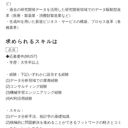
ど）
・過去の研究開発データを活用した研究開発領域でのデータ駆動型改
革（医療・製薬業・消費財製造業など）
・生成AIを用いた新規ビジネス・サービスの構築、プロセス改革（各
種業界）
求められるスキルは
必須
◆応募要件(MUST)
・学歴：大学卒以上
・経験：下記いずれかに該当する経験
(1)データ分析領域での業務経験
(2)コンサルティング経験
(3)機械学習エンジニアリング経験
(4)AI利活用経験
・スキル：
(1)データ分析手法、統計学の基礎知識
(2)積極的に問題解決を進めることができるフットワークの軽さとコミ