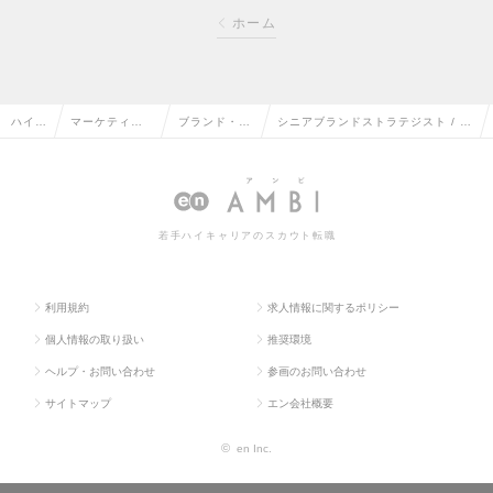
ホーム
ハイク
マーケティン
ブランド・プ
シニアブランドストラテジスト / コ
ラス求
グ・販促企
ロダクトマネ
ミュニケーション・ストラテジーデ
人TO
画・商品開発
ージャーの転
ィレクター（Mgrクラス）の求人情
P
系の転職
職
報
若手ハイキャリアのスカウト転職
利用規約
求人情報に関するポリシー
個人情報の取り扱い
推奨環境
ヘルプ・お問い合わせ
参画のお問い合わせ
サイトマップ
エン会社概要
©
en Inc.