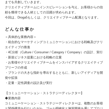
までを共創していきます。
クリエイティブチームにインスピレーションを与え、お客様からの信
頼を獲得できる人材としての活躍が求められます。
今回は、Droga5もしくは、クリエイティブチーム配属となります。
どんな仕事か
＜具体的な業務内容＞
・統合的なマーケティングコミュニケーションにおける戦略及びクリ
エイティブの推進
・4C分析（Culture / Consumer / Category / Company）の設計、実行
・新規ビジネス提案における戦略の立案
・お客様やクリエイティブチームをインスパイアするクリエイティブ
ブリーフの作成
・ブランドの大きな指針を導出するとともに、新しいアイディアを開
発や拡張
・定量・定性調査の設計及び実行
【コミュニーケーション・ストラテジーディレクター】
◆業務内容
コミュニーケーション・ストラテジーディレクターは、複数のお客様
と関係構築を行ないながら、ゴール明確化と施策開発を通してプロジ