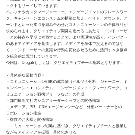
ェクトをリードしていきます。
ペルソナやカスタマージャーニー、エンゲージメントのフレームワー
ク、キャンペーンエコシステムの構築に加え、ペイド、オウンド、ア
ーンドといった接点を組み合わせたコミュニケーションの全体設計が
求められます。クリエイティブ開発を進めるにあたり、エンドユーザ
ーとの接点を早期に考察することで、より実現性が高く、インパクト
のあるアイディアを創造します。メディアを単体で捉えるのではな
く、エンドユーザーの意識や行動を変化させるために活用すべき接点
を統合的に設計していきます。
今回は、Droga5もしくは、クリエイティブチーム配属となります。
＜具体的な業務内容＞
・コミュニケーション戦略の成果物（ペルソナ分析、ジャーニー、キ
ャンペーン・エコシステム、エンゲージメント・フレームワーク、コ
ミュニケーション戦術ブリーフなど）の作成
・部門横断で社内シニアリーダーシップとの関係構築
・メディア、PR、CRMエージェンシーなど、外部パートナーとのコ
ラボレーション推進
・複数のお客様と関係構築
・コミュニケーション戦略に基づき、クリエイティブチームと協業し
ながらアイディアを拡張、具体化させる