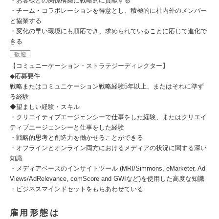
・お客様との関係構築に戦略的に貢献する
・チーム・コラボレーションを得意とし、積極的に社内外のメンバー
と協業する
・変化の早い環境にも順応でき、求められていることに応じて進化で
きる
歓迎
【コミュニーケーション・ストラテジーディレクター】
◆応募要件
戦略またはコミュニケーション戦略経験5年以上、またはそれに準ず
る経験
◆望ましい経験・スキル
・クリエイティブエージェンシーで仕事をした経験、またはクリエイ
ティブエージェンシーと仕事をした経験
・戦略的思考と創造力を働かせることができる
・オフラインとオンライン両方におけるメディアの状況に関する深い
知識
・メディアベースのインサイトツール (MRI/Simmons, eMarketer, Ad
Views/AdRelevance, comScore and GWIなど)を使用した高度な知識
・ビジネスマインドセットをもちあわせている
雇用形態は