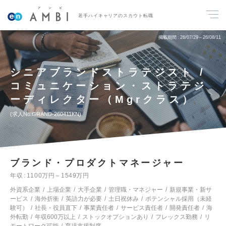
若手ハイキャリアのスカウト転職
掲載期間
26/07/29～26/08/11
シニアブランドストラテジスト /
コミュニケーション・ストラテジ
ーディレクター（Mgrクラス）
求人No.GRAND-260411KN
ブランド・プロダクトマネージャー
年収
1100万円～1549万円
外資系企業
上場企業
大手企業
管理職・マネジャー
新規事業・新サ
ービス
海外折衝
英語力が必要
土日祝休み
ポテンシャル採用（未経
験可）
社長・役員直下
事業責任者
サービス責任者
開発責任者
海
外転勤
年収600万以上
ストックオプションあり
フレックス勤務
リ