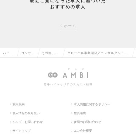
最近ご覧になった求人に基づいた
おすすめの求人
ホーム
ハイク
コンサル
その他、コ
グローバル事業開発／コンサルタント／
ラス求
タント系
ンサルタン
マーケティング／メディア運用／海外拠
人TOP
の転職
ト系の転職
点立ち上げ＆運営の求人情報
若手ハイキャリアのスカウト転職
利用規約
求人情報に関するポリシー
個人情報の取り扱い
推奨環境
ヘルプ・お問い合わせ
参画のお問い合わせ
サイトマップ
エン会社概要