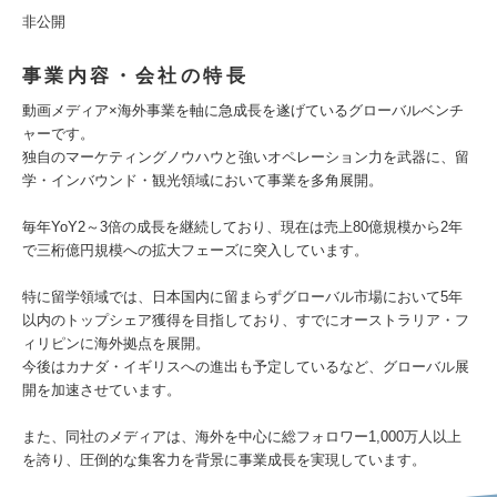
非公開
事業内容・会社の特長
動画メディア×海外事業を軸に急成長を遂げているグローバルベンチ
ャーです。
独自のマーケティングノウハウと強いオペレーション力を武器に、留
学・インバウンド・観光領域において事業を多角展開。
毎年YoY2～3倍の成長を継続しており、現在は売上80億規模から2年
で三桁億円規模への拡大フェーズに突入しています。
特に留学領域では、日本国内に留まらずグローバル市場において5年
以内のトップシェア獲得を目指しており、すでにオーストラリア・フ
ィリピンに海外拠点を展開。
今後はカナダ・イギリスへの進出も予定しているなど、グローバル展
開を加速させています。
また、同社のメディアは、海外を中心に総フォロワー1,000万人以上
を誇り、圧倒的な集客力を背景に事業成長を実現しています。