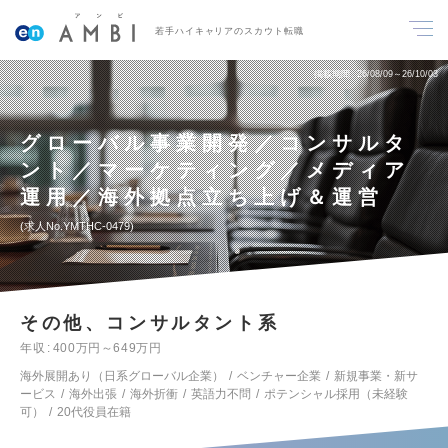
若手ハイキャリアのスカウト転職
掲載期間
26/08/09～26/10/03
グローバル事業開発／コンサルタ
ント／マーケティング／メディア
運用／海外拠点立ち上げ＆運営
求人No.YMTHC-0479
その他、コンサルタント系
年収
400万円～649万円
海外展開あり（日系グローバル企業）
ベンチャー企業
新規事業・新サ
ービス
海外出張
海外折衝
英語力不問
ポテンシャル採用（未経験
可）
20代役員在籍