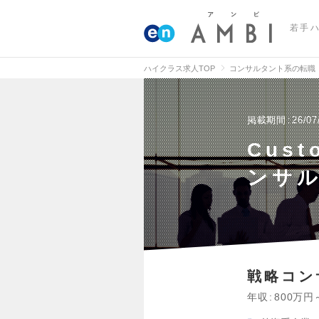
若手
ハイクラス求人TOP
コンサルタント系の転職
掲載期間
26/07
Cus
ンサル
戦略コン
年収
800万円