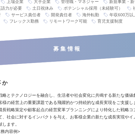
上場企業
大手企業
管理職・マネジャー
新規事業・新
英語力が必要
土日祝休み
ポテンシャル採用（未経験可）
者
サービス責任者
開発責任者
海外転勤
年収600万以
フレックス勤務
リモートワーク可能
育児支援制度
募集情報
事か
戦略とテクノロジーを融合し、生活者や社会変化に共鳴する新たな価値
客様の経営上の重要課題である飛躍的かつ持続的な成長実現をご支援し
成長戦略策定や顧客起点の経営変革プランニングにより特化した戦略コ
て、社会に対するインパクトを与え、お客様企業の新たな成長実現やイ
献します。
業務内容例>