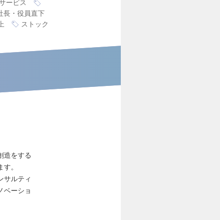
サービス
社長・役員直下
上
ストック
創造をする
ます。
ンサルティ
ノベーショ