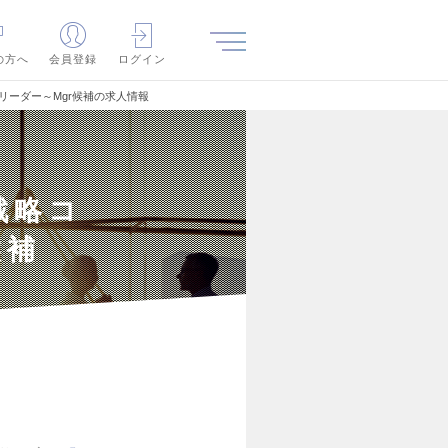
の方へ
会員登録
ログイン
／リーダー～Mgr候補の求人情報
戦略コ
候補