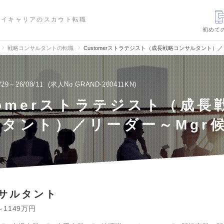
ハイキャリアのスカウト転職
初めて
戦略コンサルタントの転職
Customerストラテジスト（成長戦略コンサルタント）
/29～26/08/11
求人No.GRAND-260411KN
tomerストラテジスト（成長
タント）／リーダー～Mgr
サルタント
～1149万円