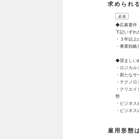
求められ
必須
◆応募要件
下記いずれ
・３年以上
・事業戦略
◆望ましい
・ロジカル
・新たなサ
・テクノロ
・クリエイ
勢
・ビジネス
・ビジネス
雇用形態