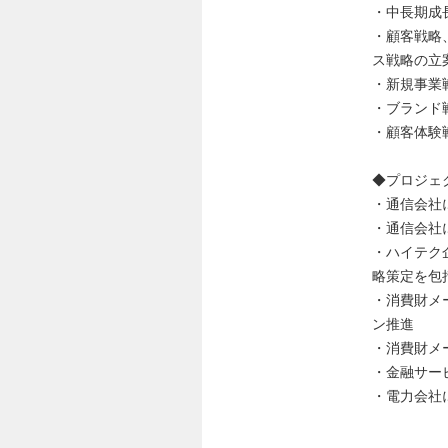
・中長期成
・顧客戦略
ス戦略の立
・新規事業
・ブランド
・顧客体験
◆プロジェ
・通信会社
・通信会社
・ハイテク
略策定を包
・消費財メ
ン推進
・消費財メ
・金融サー
・電力会社