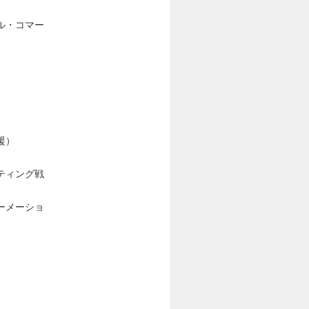
ル・コマー
援）
ティング戦
ーメーショ