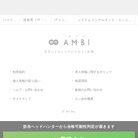
ハイクラ
技術系（IT・W
ITコンサ
システムコンサルタント・エンジニ
ス求人T
eb・通信系）
ルタント
ア（製造・流通領域）Mgrクラスの
OP
の転職
の転職
求人情報
若手ハイキャリアのスカウト転職
利用規約
求人情報に関するポリシー
個人情報の取り扱い
推奨環境
ヘルプ・お問い合わせ
参画のお問い合わせ
サイトマップ
エン会社概要
©
en Inc.
担当ヘッドハンターから
合格可能性判定
が届きます