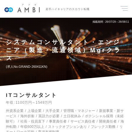
若手ハイキャリアのスカウト転職
掲載期間
26/07/29～26/08/11
システムコンサルタント・エンジ
ニア（製造・流通領域）Mgrクラ
ス
求人No.GRAND-260411KN
ITコンサルタント
年収
1100万円～1549万円
外資系企業
上場企業
大手企業
管理職・マネジャー
新規事業・新サ
ービス
海外折衝
英語力が必要
土日祝休み
ポテンシャル採用（未経
験可）
社長・役員直下
事業責任者
サービス責任者
開発責任者
海
外転勤
年収600万以上
ストックオプションあり
フレックス勤務
リ