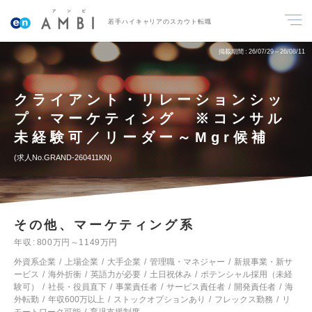
若手ハイキャリアのスカウト転職
掲載期間
26/07/29～26/08/11
クライアント・リレーションシッ
プ・マーケティング ※コンサル
未経験可／リーダー～Mgr候補
求人No.GRAND-260411KN
その他、マーケティング系
年収
800万円～1149万円
外資系企業
上場企業
大手企業
管理職・マネジャー
新規事業・新サ
ービス
海外折衝
英語力が必要
土日祝休み
ポテンシャル採用（未経
験可）
社長・役員直下
事業責任者
サービス責任者
開発責任者
海
外転勤
年収600万以上
ストックオプションあり
フレックス勤務
リ