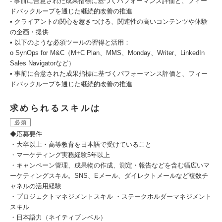
- 事前に合意された成果指標に基づくパフォーマンス評価と、フィー
ドバックループを通じた継続的改善の推進
• クライアントの関心を惹きつける、関連性の高いコンテンツや体験
の企画・提供
• 以下のような必須ツールの習得と活用：
o SynOps for M&C（M+C Plan、MMS、Monday、Writer、LinkedIn
Sales Navigatorなど）
• 事前に合意された成果指標に基づくパフォーマンス評価と、フィー
ドバックループを通じた継続的改善の推進
求められるスキルは
必須
◆応募要件
・大卒以上・高等教育を日本語で受けていること
・マーケティング実務経験5年以上
・キャンペーン管理、成果物の作成、測定・報告などを含む幅広いマ
ーケティングスキル。SNS、Eメール、ダイレクトメールなど複数チ
ャネルの活用経験
・プロジェクトマネジメントスキル ・ステークホルダーマネジメント
スキル
・日本語力（ネイティブレベル）