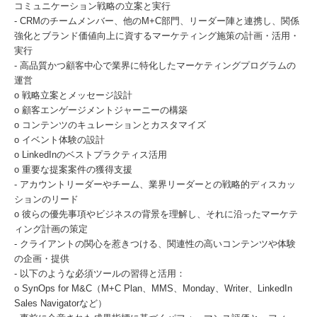
コミュニケーション戦略の立案と実行
- CRMのチームメンバー、他のM+C部門、リーダー陣と連携し、関係
強化とブランド価値向上に資するマーケティング施策の計画・活用・
実行
- 高品質かつ顧客中心で業界に特化したマーケティングプログラムの
運営
o 戦略立案とメッセージ設計
o 顧客エンゲージメントジャーニーの構築
o コンテンツのキュレーションとカスタマイズ
o イベント体験の設計
o LinkedInのベストプラクティス活用
o 重要な提案案件の獲得支援
- アカウントリーダーやチーム、業界リーダーとの戦略的ディスカッ
ションのリード
o 彼らの優先事項やビジネスの背景を理解し、それに沿ったマーケテ
ィング計画の策定
- クライアントの関心を惹きつける、関連性の高いコンテンツや体験
の企画・提供
- 以下のような必須ツールの習得と活用：
o SynOps for M&C（M+C Plan、MMS、Monday、Writer、LinkedIn
Sales Navigatorなど）