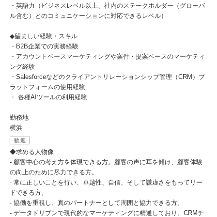
・英語力（ビジネスレベル以上、社内のステークホルダー（グローバ
ル含む）とのコミュニケーションに対応できるレベル）
◆望ましい経験・スキル
・B2B企業での実務経験
・アカウントベースマーケティングや案件・提案ベースのマーケティ
ング経験
・Salesforceなどのクライアントリレーションシップ管理（CRM）プ
ラットフォームの使用経験
・ 各種AIツールの利用経験
勤務地
横浜
歓迎
◆求める人物像
- 顧客中心の考え方を体現できる方。顧客の声に耳を傾け、顧客体験
の向上のために尽力できる方。
- 常に正しいことを行い、卓越性、自信、そして謙虚さをもってリー
ドできる方。
- 協働を重視し、真のパートナーとして周囲と協力できる方。
- データドリブンで現代的なマーケティングに精通しており、CRMチ