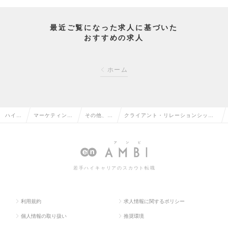
最近ご覧になった求人に基づいた
おすすめの求人
ホーム
ハイク
マーケティン
その他、マ
クライアント・リレーションシッ
ラス求
グ・販促企画・
ーケティン
プ・マーケティング ※コンサル未
人TO
商品開発系の転
グ系の転職
経験可／リーダー～Mgr候補の求人
P
職
情報
若手ハイキャリアのスカウト転職
利用規約
求人情報に関するポリシー
個人情報の取り扱い
推奨環境