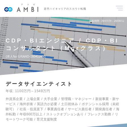
若手ハイキャリアのスカウト転職
掲載期間
26/07/29～26/08/11
CDP・BIエンジニア / CDP・BI
コンサルタント（Mgrクラス）
求人No.GRAND-260411KN
データサイエンティスト
年収
1100万円～1549万円
外資系企業
上場企業
大手企業
管理職・マネジャー
新規事業・新サ
ービス
海外折衝
英語力が必要
土日祝休み
ポテンシャル採用（未経
験可）
社長・役員直下
事業責任者
サービス責任者
開発責任者
海
外転勤
年収600万以上
ストックオプションあり
フレックス勤務
リ
モートワーク可能
育児支援制度