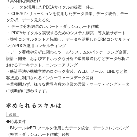
＜具体的な業務例＞
・ データを活用したPDCAサイクルの提案・伴走
・ CDP/BIソリューションを使用したデータ収集、データ統合、デー
タ分析、データ見える化
・ データ分析結果のレポート・ダッシュボード作成
・ PDCAサイクルを実現するためのシステム構築・導入後サポート
・弊社コンサルタントと協働し、データを活用したCRMコンサルティ
ング/PDCA運用コンサルティング
・データ蓄積や分析に関わるツール/システムのパッケージング企画、
設計・開発、およびアドホックな分析の環境最適化などデータ分析に
おけるアーキテクト、エンジニアリング
・統計手法や機械学習のロジック実装、WEB、メール、LINEなど顧
客接点に利用されるインターフェースデータ開発
⇒業種問わず、様々な世界有数の企業の営業・マーケティングデータ
に横断的に携わります。
求められるスキルは
必須
◆応募要件
・BIツールやETLツールを使用したデータ統合、データクレンジング
（帳票・ダッシュボード作成）経験