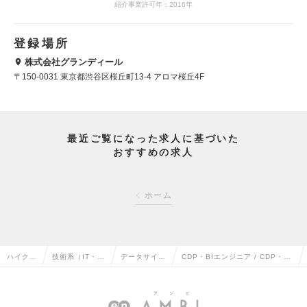
紹介事業許可年：2016年
登録場所
株式会社グランディール
〒150-0031 東京都渋谷区桜丘町13-4 アロマ桜丘4F
最近ご覧になった求人に基づいた
おすすめの求人
ホーム
ハイクラ
技術系（IT・W
データサイエ
CDP・BIエンジニア / CDP・BI
ス求人T
eb・通信系）
ンティストの
コンサルタント（Mgrクラス）の
OP
の転職
転職
求人情報