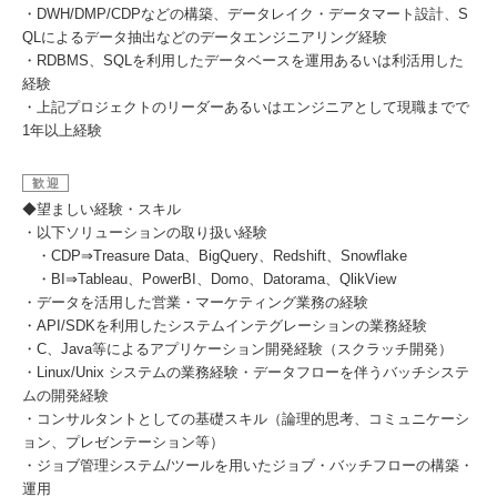
・DWH/DMP/CDPなどの構築、データレイク・データマート設計、S
QLによるデータ抽出などのデータエンジニアリング経験
・RDBMS、SQLを利用したデータベースを運用あるいは利活用した
経験
・上記プロジェクトのリーダーあるいはエンジニアとして現職までで
1年以上経験
歓迎
◆望ましい経験・スキル
・以下ソリューションの取り扱い経験
・CDP⇒Treasure Data、BigQuery、Redshift、Snowflake
・BI⇒Tableau、PowerBI、Domo、Datorama、QlikView
・データを活用した営業・マーケティング業務の経験
・API/SDKを利用したシステムインテグレーションの業務経験
・C、Java等によるアプリケーション開発経験（スクラッチ開発）
・Linux/Unix システムの業務経験・データフローを伴うバッチシステ
ムの開発経験
・コンサルタントとしての基礎スキル（論理的思考、コミュニケーシ
ョン、プレゼンテーション等）
・ジョブ管理システム/ツールを用いたジョブ・バッチフローの構築・
運用