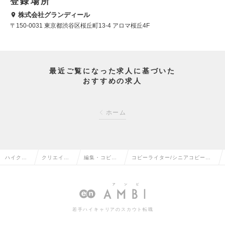
登録場所
株式会社グランディール
〒150-0031 東京都渋谷区桜丘町13-4 アロマ桜丘4F
最近ご覧になった求人に基づいた
おすすめの求人
ホーム
ハイクラ
クリエイテ
編集・コピー
コピーライター/シニアコピーラ
ス求人TO
ィブ系の転
ライターの転
イター（Mgrクラス）の求人情報
P
職
職
若手ハイキャリアのスカウト転職