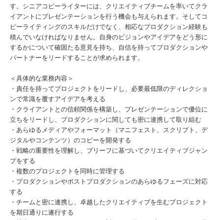
す。シニアコピーライターには、クリエイティブチームを率いてクラ
イアントにプレゼンテーションを行う機会も与えられます。そしてコ
ピーライティングのスキルだけでなく、相応なプロダクション経験も
積んでいなければなりません。自身のビジョンやアイデアをどう形に
するかについて確固たる意見を持ち、自信を持ってプロダクションや
パートナーをリードすることが求められます。
＜具体的な業務内容＞
・責任を持ってプロジェクトをリードし、必要最低限のディレクショ
ンで常識を覆すアイデアを考える
・クライアントとの信頼関係を構築し、プレゼンテーションで優位に
立ちをリードし、プロダクションに関しても密に連携して取り組む
・あらゆるメディアやフォーマット（マニフェスト、スクリプト、デ
ジタルやコンテンツ）のコピーを開発する
・戦略の重要性を理解し、ブリーフに基づいてクリエイティブジャン
プをする
・複数のプロジェクトを同時に管理する
・プロダクションやポストプロダクションのあらゆるフェーズに対応
する
・チームと密に連携し、卓越したクリエイティブを生むプロジェクト
を期日通りに遂行する