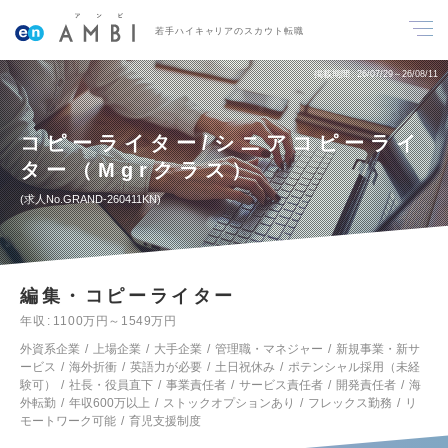
若手ハイキャリアのスカウト転職
掲載期間
26/07/29～26/08/11
コピーライター/シニアコピーライ
ター（Mgrクラス）
求人No.GRAND-260411KN
編集・コピーライター
年収
1100万円～1549万円
外資系企業
上場企業
大手企業
管理職・マネジャー
新規事業・新サ
ービス
海外折衝
英語力が必要
土日祝休み
ポテンシャル採用（未経
験可）
社長・役員直下
事業責任者
サービス責任者
開発責任者
海
外転勤
年収600万以上
ストックオプションあり
フレックス勤務
リ
モートワーク可能
育児支援制度