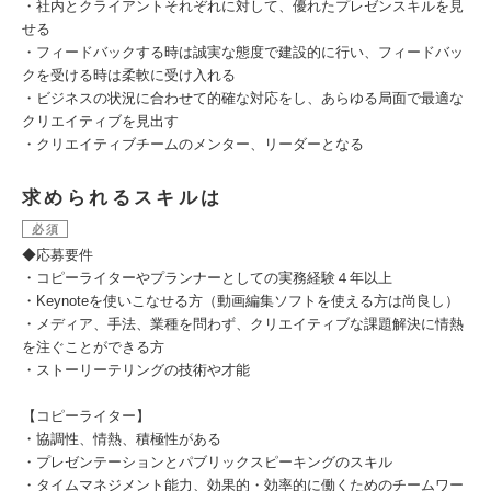
・社内とクライアントそれぞれに対して、優れたプレゼンスキルを見
せる
・フィードバックする時は誠実な態度で建設的に行い、フィードバッ
クを受ける時は柔軟に受け入れる
・ビジネスの状況に合わせて的確な対応をし、あらゆる局面で最適な
クリエイティブを見出す
・クリエイティブチームのメンター、リーダーとなる
求められるスキルは
必須
◆応募要件
・コピーライターやプランナーとしての実務経験４年以上
・Keynoteを使いこなせる方（動画編集ソフトを使える方は尚良し）
・メディア、手法、業種を問わず、クリエイティブな課題解決に情熱
を注ぐことができる方
・ストーリーテリングの技術や才能
【コピーライター】
・協調性、情熱、積極性がある
・プレゼンテーションとパブリックスピーキングのスキル
・タイムマネジメント能力、効果的・効率的に働くためのチームワー