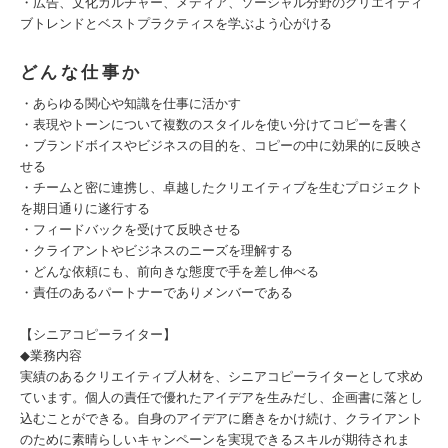
・広告、文化カルチャー、メディア、ソーシャル分野のクリエイティ
ブトレンドとベストプラクティスを学ぶよう心がける
どんな仕事か
・あらゆる関心や知識を仕事に活かす
・表現やトーンについて複数のスタイルを使い分けてコピーを書く
・ブランドボイスやビジネスの目的を、コピーの中に効果的に反映さ
せる
・チームと密に連携し、卓越したクリエイティブを生むプロジェクト
を期日通りに遂行する
・フィードバックを受けて反映させる
・クライアントやビジネスのニーズを理解する
・どんな依頼にも、前向きな態度で手を差し伸べる
・責任のあるパートナーでありメンバーである
【シニアコピーライター】
◆業務内容
実績のあるクリエイティブ人材を、シニアコピーライターとして求め
ています。個人の責任で優れたアイデアを生みだし、企画書に落とし
込むことができる。自身のアイデアに磨きをかけ続け、クライアント
のために素晴らしいキャンペーンを実現できるスキルが期待されま