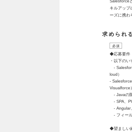
Salesf
キルアップ
ーズに携わり
求められ
必須
◆応募要件
・以下のい
- Sales
loud）
- Salesf
Visualforc
- Java
- SPA、
- Angula
- フィー
◆望ましい