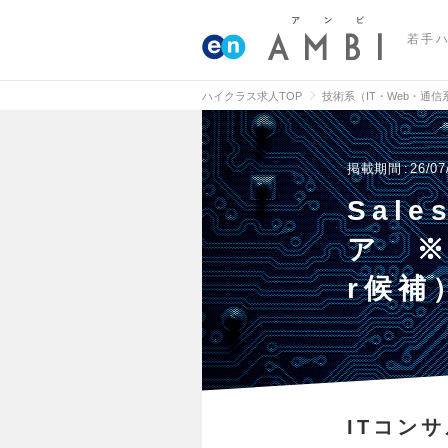
若手
ハイクラス求人TOP
技術系（IT・Web・通
掲載期間
26/07
Sal
ア 
r候補
ITコン