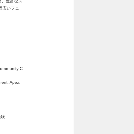
では、豊富なス
幅広いフェ
munity C
t, Apex,
経験