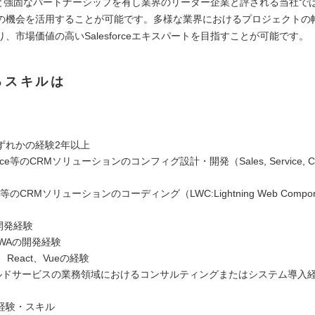
orceと強固なパートナーシップを有し業界のリーダー企業と評される当社
の機会を活用することが可能です。多様な業界におけるプロジェクトの
、市場価値の高いSalesforceエキスパートを目指すことが可能です。
るスキルは
ずれかの経験2年以上
force等のCRMソリューションのコンフィグ設計・開発（Sales, Service, Com
orce等のCRMソリューションのコーディング（LWC:Lightning Web Componen
e）
の開発経験
PWAの開発経験
r、React、Vueの経験
ルドサービスの業務領域におけるコンサルティングまたはシステム導入
経験・スキル