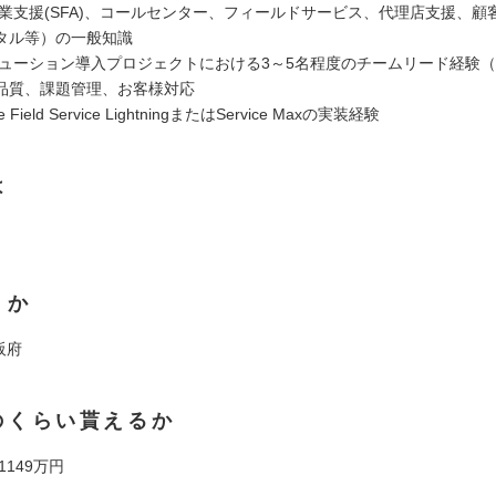
営業支援(SFA)、コールセンター、フィールドサービス、代理店支援、顧
タル等）の一般知識
リューション導入プロジェクトにおける3～5名程度のチームリード経験
品質、課題管理、お客様対応
ce Field Service LightningまたはService Maxの実装経験
は
くか
阪府
のくらい貰えるか
 1149万円