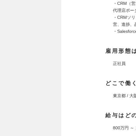
・CRM（
代理店ポー
・CRMソ
営、進捗、
・Salesfor
雇用形態
正社員
どこで働
東京都 / 大
給与はど
800万円 ～