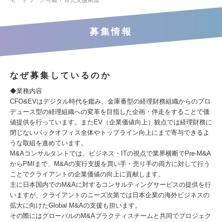
モートワーク可能
育児支援制度
募集情報
なぜ募集しているのか
◆業務内容
CFO&EVはデジタル時代を鑑み、金庫番型の経理財務組織からのプロ
デュース型の経理組織への変革を目指した企画・伴走をすることで価
値提供を行っています。またEV（企業価値向上）観点では経理財務に
閉じないバックオフィス全体やトップライン向上にまで寄与できるよ
うな取組を進めています。
M&Aコンサルタントでは、ビジネス・ITの視点で業界横断でPre-M&A
からPMIまで、M&Aの実行支援を買い手・売り手の両方に対して行う
ことでクライアントの企業価値の向上に貢献します。
主に日本国内でのM&Aに対するコンサルティングサービスの提供を行
いますが、クライアントのニーズ次第では日本企業の海外ビジネスの
拡大に向けたGlobal M&Aの支援も担います。
その際にはグローバルのM&Aプラクティスチームと共同でプロジェク