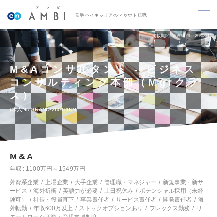
若手ハイキャリアのスカウト転職
掲載期間
26/07/29～26/08/11
M&Aコンサルタント - ビジネス
コンサルティング本部（Mgrクラ
ス）
求人No.GRAND-260411KN
M&A
年収
1100万円～1549万円
外資系企業
上場企業
大手企業
管理職・マネジャー
新規事業・新サ
ービス
海外折衝
英語力が必要
土日祝休み
ポテンシャル採用（未経
験可）
社長・役員直下
事業責任者
サービス責任者
開発責任者
海
外転勤
年収600万以上
ストックオプションあり
フレックス勤務
リ