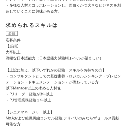
・多様な人材とコラボレーションし、面白くかつ大きなビジネスを創
造していくことに興味がある方。
求められるスキルは
必須
応募条件
【必須】
大卒以上
流暢な日本語能力（日本語能力試験N1レベルが望ましい）
【上記に加え、以下いずれかの経験・スキルをお持ちの方】
・コンサルタントとしての基礎素養（ロジカルシンキング・プレゼン
テーション・ドキュメンテーション）が備わっている方
以下Manager以上の求める人材像
・PJリーダー経験が3年以上
・PJ管理業務経験３年以上
【シニアマネージャー以上】
M&Aおよび組織再編コンサル経験,デリバリのみならずセールス貢献
可能な方