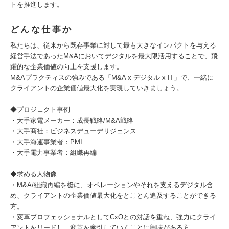
トを推進します。
どんな仕事か
私たちは、従来から既存事業に対して最も大きなインパクトを与える
経営手法であったM&Aにおいてデジタルを最大限活用することで、飛
躍的な企業価値の向上を支援します。
M&Aプラクティスの強みである「M&A x デジタル x IT」で、一緒に
クライアントの企業価値最大化を実現していきましょう。
◆プロジェクト事例
・大手家電メーカー：成長戦略/M&A戦略
・大手商社：ビジネスデューデリジェンス
・大手海運事業者：PMI
・大手電力事業者：組織再編
◆求める人物像
・M&A/組織再編を梃に、オペレーションやそれを支えるデジタル含
め、クライアントの企業価値最大化をとことん追及することができる
方。
・変革プロフェッショナルとしてCxOとの対話を重ね、強力にクライ
アントをリードし、変革を牽引していくことに興味がある方。