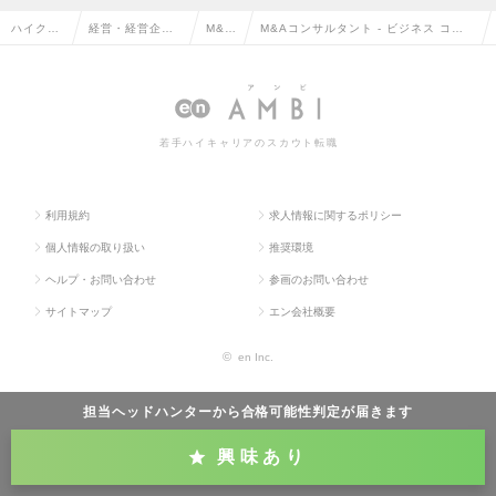
ハイクラ
経営・経営企
M&A
M&Aコンサルタント - ビジネス コン
ス求人T
画・事業企画系
の転
サルティング本部（Mgrクラス）の求
OP
の転職
職
人情報
若手ハイキャリアのスカウト転職
利用規約
求人情報に関するポリシー
個人情報の取り扱い
推奨環境
ヘルプ・お問い合わせ
参画のお問い合わせ
サイトマップ
エン会社概要
©
en Inc.
担当ヘッドハンターから
合格可能性判定
が届きます
興味あり