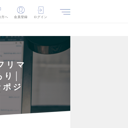
の方へ
会員登録
ログイン
フリマ
あり│
なポジ