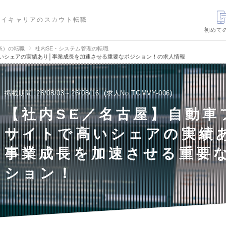
ハイキャリアのスカウト転職
初めて
信系）の転職
社内SE・システム管理の転職
高いシェアの実績あり│事業成長を加速させる重要なポジション！の求人情報
掲載期間
26/08/03～26/08/16
求人No.TGMVY-006
【社内SE／名古屋】自動車
サイトで高いシェアの実績
事業成長を加速させる重要
ション！