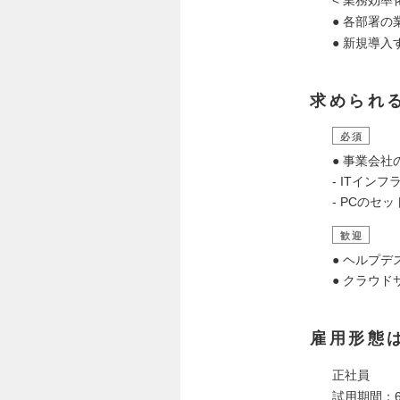
● 各部署の
● 新規導
求められ
必須
● 事業会
- ITイ
- PCの
歓迎
● ヘルプ
● クラウドサ
雇用形態
正社員
試用期間：