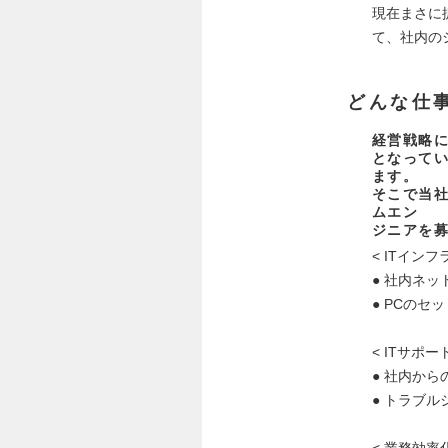
現在まさに
て、社内の
どんな仕
経営戦略に
となって
ます。
そこで当社
ムエン
ジニアを
< ITイン
● 社内ネ
● PCの
< ITサポート
● 社内か
● トラブ
< 業務効率