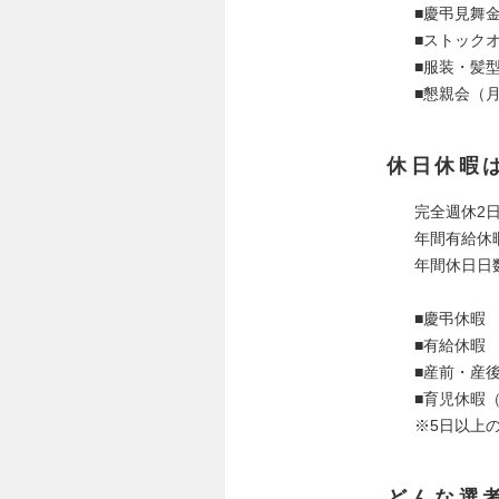
■慶弔見舞
■ストック
■服装・髪
■懇親会（
休日休暇
完全週休2
年間有給休
年間休日日数
■慶弔休
■有給休
■産前・産
■育児休暇
※5日以上
どんな選