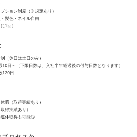
金
オプション制度（※規定あり）
型・髪色・ネイル自由
月に1回）
は
日制（休日は土日のみ）
暇10日～（下限日数は、入社半年経過後の付与日数となります）
120日
暇
暇
後休暇（取得実績あり）
（取得実績あり）
の連休取得も可能◎
考プロセスか