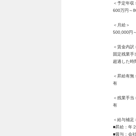
＜予定年収
600万円～8
＜月給＞
500,000
＜賃金内訳
固定残業手当
超過した時
＜昇給有無
有
＜残業手当
有
＜給与補足
■昇給：年
■賞与：会