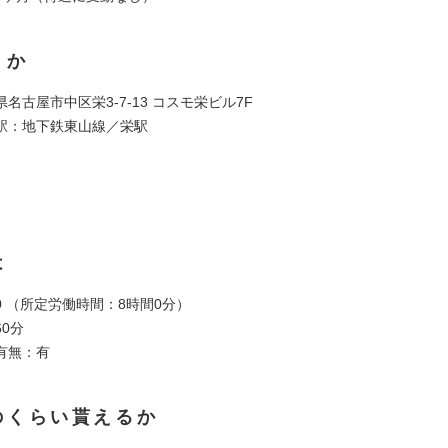
くか
名古屋市中区栄3-7-13 コスモ栄ビル7F
駅：地下鉄東山線／栄駅
は
:00 （所定労働時間：8時間0分）
0分
有無：有
のくらい貰えるか