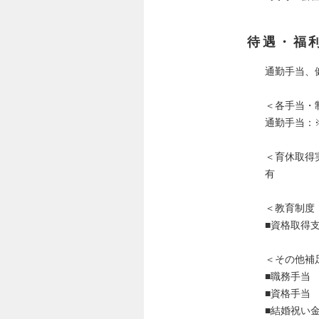
待遇・福
通勤手当、
＜各手当・
通勤手当：
＜育休取得
有
＜教育制度
■資格取得
＜その他補
■職務手当
■資格手当
■結婚祝い