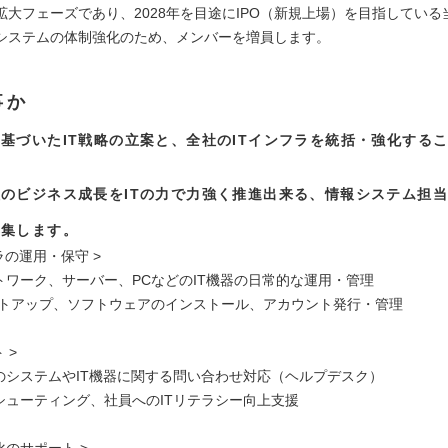
拡大フェーズであり、2028年を目途にIPO（新規上場）を目指している
システムの体制強化のため、メンバーを増員します。
事か
基づいたIT戦略の立案と、全社のITインフラを統括・強化する
い
のビジネス成長をITの力で力強く推進出来る、情報システム担
募集します。
フラの運用・保守 >
ットワーク、サーバー、PCなどのIT機器の日常的な運用・管理
セットアップ、ソフトウェアのインストール、アカウント発行・管理
 >
らのシステムやIT機器に関する問い合わせ対応（ヘルプデスク）
ルシューティング、社員へのITリテラシー向上支援
化のサポート >