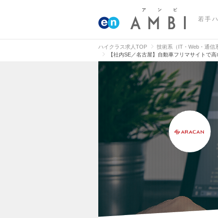
若手
ハイクラス求人TOP
技術系（IT・Web・通
【社内SE／名古屋】自動車フリマサイトで