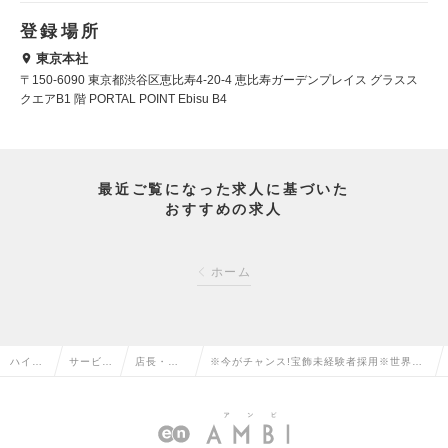
登録場所
東京本社
〒150-6090 東京都渋谷区恵比寿4-20-4 恵比寿ガーデンプレイス グラスス
クエアB1 階 PORTAL POINT Ebisu B4
最近ご覧になった求人に基づいた
おすすめの求人
ホーム
ハイク
サービ
店長・販
※今がチャンス!宝飾未経験者採用※世界ト
ラス求
ス・流通
売・店舗
ップジュエリーブランド／インセンティブ
人TOP
系の転職
管理の転
豊富／長期就業が叶うの求人情報