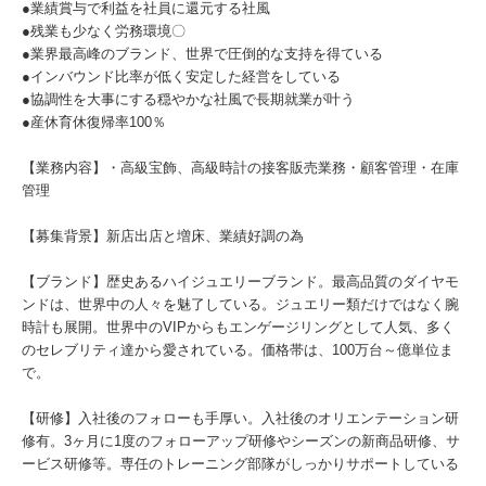
●業績賞与で利益を社員に還元する社風
●残業も少なく労務環境〇
●業界最高峰のブランド、世界で圧倒的な支持を得ている
●インバウンド比率が低く安定した経営をしている
●協調性を大事にする穏やかな社風で長期就業が叶う
●産休育休復帰率100％
【業務内容】・高級宝飾、高級時計の接客販売業務・顧客管理・在庫
管理
【募集背景】新店出店と増床、業績好調の為
【ブランド】歴史あるハイジュエリーブランド。最高品質のダイヤモ
ンドは、世界中の人々を魅了している。ジュエリー類だけではなく腕
時計も展開。世界中のVIPからもエンゲージリングとして人気、多く
のセレブリティ達から愛されている。価格帯は、100万台～億単位ま
で。
【研修】入社後のフォローも手厚い。入社後のオリエンテーション研
修有。3ヶ月に1度のフォローアップ研修やシーズンの新商品研修、サ
ービス研修等。専任のトレーニング部隊がしっかりサポートしている