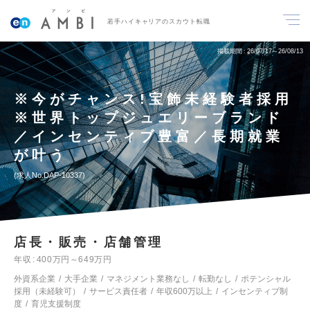
若手ハイキャリアのスカウト転職
掲載期間
26/07/17～26/08/13
※今がチャンス!宝飾未経験者採用
※世界トップジュエリーブランド
／インセンティブ豊富／長期就業
が叶う
求人No.DAP-10337
店長・販売・店舗管理
年収
400万円～649万円
外資系企業
大手企業
マネジメント業務なし
転勤なし
ポテンシャル
採用（未経験可）
サービス責任者
年収600万以上
インセンティブ制
度
育児支援制度