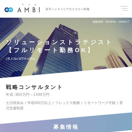
若手ハイキャリアのスカウト転職
掲載期間
26/08/04～26/08/17
ソリューションストラテジスト
【フルリモート勤務OK】
求人No.WTH-s001
戦略コンサルタント
年収
800万円～1499万円
土日祝休み
年収600万以上
フレックス勤務
リモートワーク可能
育
児支援制度
募集情報