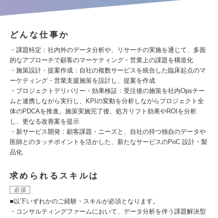
どんな仕事か
・課題特定：社内外のデータ分析や、リサーチの実施を通じて、多面
的なアプローチで顧客のマーケティング・営業上の課題を構造化
・施策設計・提案作成：自社の複数サービスを統合した臨床起点のマ
ーケティング・営業支援施策を設計し、提案を作成
・プロジェクトデリバリー・効果検証：受注後の施策を社内Opsチー
ムと連携しながら実行し、KPIの変動を分析しながらプロジェクト全
体のPDCAを推進。施策実施完了後、処方リフト効果やROIを分析
し、更なる改善案を提示
・新サービス開発：顧客課題・ニーズと、自社の持つ独自のデータや
医師とのタッチポイントを活かした、新たなサービスのPoC 設計・製
品化
求められるスキルは
必須
■以下いずれかのご経験・スキルが必須となります。
・コンサルティングファームにおいて、データ分析を伴う課題解決型