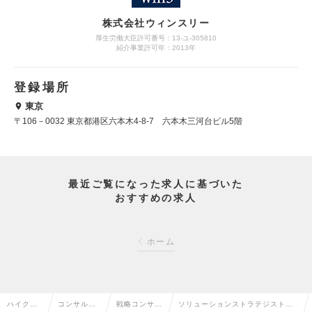
株式会社ウィンスリー
厚生労働大臣許可番号：13-ユ-305810
紹介事業許可年：2013年
登録場所
東京
〒106－0032 東京都港区六本木4-8-7 六本木三河台ビル5階
最近ご覧になった求人に基づいた
おすすめの求人
ホーム
ハイクラ
コンサルタ
戦略コンサル
ソリューションストラテジスト