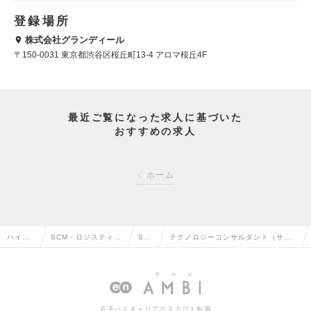
登録場所
株式会社グランディール
〒150-0031 東京都渋谷区桜丘町13-4 アロマ桜丘4F
最近ご覧になった求人に基づいた
おすすめの求人
ホーム
ハイク
SCM・ロジスティク
SC
テクノロジーコンサルタント（サプ
ラス求
ス・物流・購買・貿
Mの
ライチェーン&オペレーション） Mg
人TOP
易系の転職
転職
rクラスの求人情報
若手ハイキャリアのスカウト転職