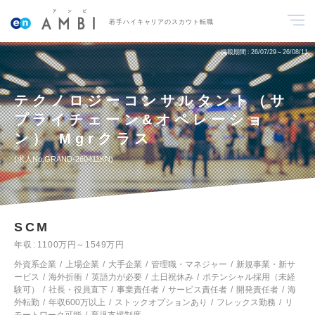
若手ハイキャリアのスカウト転職
掲載期間
26/07/29～26/08/11
テクノロジーコンサルタント（サ
プライチェーン&オペレーショ
ン） Mgrクラス
求人No.GRAND-260411KN
SCM
年収
1100万円～1549万円
外資系企業
上場企業
大手企業
管理職・マネジャー
新規事業・新サ
ービス
海外折衝
英語力が必要
土日祝休み
ポテンシャル採用（未経
験可）
社長・役員直下
事業責任者
サービス責任者
開発責任者
海
外転勤
年収600万以上
ストックオプションあり
フレックス勤務
リ