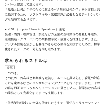
ンバーと協業して進めます。
「最適とは何か？そのために超えるべき制約は何か？」をお客様と共
に検討するため、ソフトスキル・業務知識が必要となるチャレンジン
グな領域でもあります。
■SC&O（Supply Chain & Operations）領域
受注・購買・在庫管理・製造などの企業の基幹業務の見直しを進め、
組織横断・グローバルでの業務標準化・最適化を推進します。また、
デジタル技術を活かしお客様のさらなる成長を支援するために、標準
化されたデータの一元化を推し進めます。
求められるスキルは
必須
（つづき）
そのため、お客様と新業務を定義し、ルールを具体化し、課題の対応
方針を定めるなどのコンサルティングワークを行います。また、その
内容をERPやデジタルソリューションに落とし込み、新業務がお客様
の業務として定着化するまでを支援します。
・該当業務領域での全体を俯瞰したうえで、適切なソリューション・