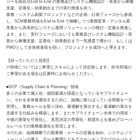
ジーを組合せEnd to End の業務及びシステム機能設計・実装から稼働
支援、定着化～効果創出までの実行推進を担う。
業務・システム刷新プロジェクトなどの企画・計画フェーズから参画
し、SCM業務領域をEnd to End で俯瞰しつつ業務変革・デジタル変
革案から具体的なシステム適用ソリューションの検討・定義を推進し
ます。また、実行フェーズにおいても業務及びシステム機能設計・実
装から稼働支援、定着化～効果創出まで一気通貫で携わり、もしくは
PMOとして全体推進役を担い、プロジェクトを成功へと導きます。
【担っていただく役割】
※領域についてはご希望とスキルによって決定致します。担当領域の
ご希望がある場合は応募時にお知らせください。
■SCP（Supply Chain & Planning）領域
多くの企業で属人化・個別最適が課題となっているサプライチェー
ン。それを全体最適化するために、組織に散らばっている情報を一元
管理し、業務ルールを取り決め、最適解を算出する／最適解の算出を
支援する仕組みを構築します。またサプライチェーン全体での現状・
今後の展望を可視化し、意思決定の早期化・精度向上を進めグローバ
ルレベルでの業務最適化を実現します。
そのため、組織横断での新業務・ルールの定義を始め、システムソリ
ューションの導入、データ整理などをアクセンチュアのグローバルメ