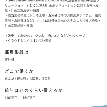
・SAP/Salesforce/Microsoft D365/Oracle等の主要基幹系ERP製品ソ
リューション、もしくはSCM計画系ソリューションに対する導入経
験・計画立案経験や知識
・該当業務領域における工場・倉庫拠点等での操業系システム（物流
管理・倉庫管理など）もしくは設備保全系システムなどの導入経験・
計画立案経験や知識
・SAP、Salesforce、Oracle、Microsoftなどのパッケージ
・クラウドもしくはオンプレ環境
雇用形態は
正社員
どこで働くか
東京都 / 愛知県 / 大阪府 / 福岡県
給与はどのくらい貰えるか
1100万円 ～ 1549万円