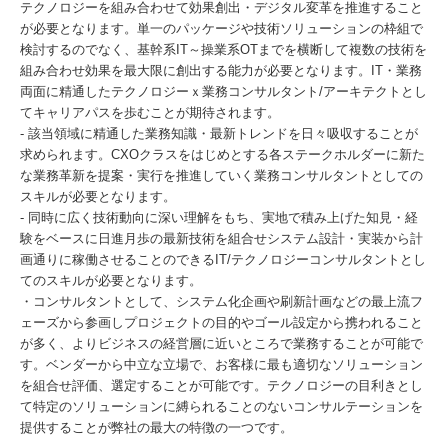
テクノロジーを組み合わせて効果創出・デジタル変革を推進すること
が必要となります。単一のパッケージや技術ソリューションの枠組で
検討するのでなく、基幹系IT～操業系OTまでを横断して複数の技術を
組み合わせ効果を最大限に創出する能力が必要となります。IT・業務
両面に精通したテクノロジーｘ業務コンサルタント/アーキテクトとし
てキャリアパスを歩むことが期待されます。
- 該当領域に精通した業務知識・最新トレンドを日々吸収することが
求められます。CXOクラスをはじめとする各ステークホルダーに新た
な業務革新を提案・実行を推進していく業務コンサルタントとしての
スキルが必要となります。
- 同時に広く技術動向に深い理解をもち、実地で積み上げた知見・経
験をベースに日進月歩の最新技術を組合せシステム設計・実装から計
画通りに稼働させることのできるIT/テクノロジーコンサルタントとし
てのスキルが必要となります。
・コンサルタントとして、システム化企画や刷新計画などの最上流フ
ェーズから参画しプロジェクトの目的やゴール設定から携われること
が多く、よりビジネスの経営層に近いところで業務することが可能で
す。ベンダーから中立な立場で、お客様に最も適切なソリューション
を組合せ評価、選定することが可能です。テクノロジーの目利きとし
て特定のソリューションに縛られることのないコンサルテーションを
提供することが弊社の最大の特徴の一つです。