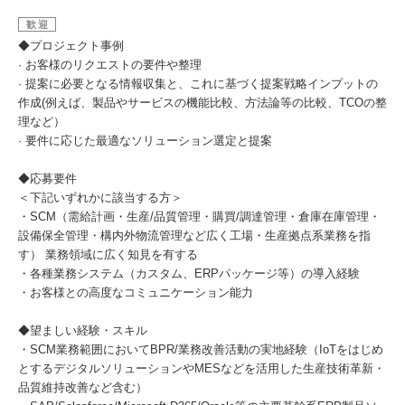
歓迎
◆プロジェクト事例
· お客様のリクエストの要件や整理
· 提案に必要となる情報収集と、これに基づく提案戦略インプットの
作成(例えば、製品やサービスの機能比較、方法論等の比較、TCOの整
理など）
· 要件に応じた最適なソリューション選定と提案
◆応募要件
＜下記いずれかに該当する方＞
・SCM（需給計画・生産/品質管理・購買/調達管理・倉庫在庫管理・
設備保全管理・構内外物流管理など広く工場・生産拠点系業務を指
す） 業務領域に広く知見を有する
・各種業務システム（カスタム、ERPパッケージ等）の導入経験
・お客様との高度なコミュニケーション能力
◆望ましい経験・スキル
・SCM業務範囲においてBPR/業務改善活動の実地経験（IoTをはじめ
とするデジタルソリューションやMESなどを活用した生産技術革新・
品質維持改善など含む）