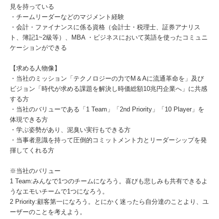
見を持っている
・チームリーダーなどのマジメント経験
・会計・ファイナンスに係る資格（会計士・税理士、証券アナリス
ト、簿記1~2級等）、MBA ・ビジネスにおいて英語を使ったコミュニ
ケーションができる
【求める人物像】
・当社のミッション「テクノロジーの力でM＆Aに流通革命を」及び
ビジョン「時代が求める課題を解決し時価総額10兆円企業へ」に共感
する方
・当社のバリューである「1 Team」「2nd Priority」「10 Player」を
体現できる方
・学ぶ姿勢があり、泥臭い実行もできる方
・当事者意識を持って圧倒的コミットメント力とリーダーシップを発
揮してくれる方
※当社のバリュー
1 Team:みんなで1つのチームになろう。喜びも悲しみも共有できるよ
うなエモいチームで1つになろう。
2 Priority:顧客第一になろう。とにかく迷ったら自分達のことより、ユ
ーザーのことを考えよう。