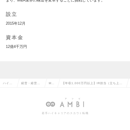
まり、M&A業界の構造を変革することに挑戦しています。
設立
2015年12月
資本金
12億4千万円
ハイク
経営・経営企
M&
【年収1,000万円以上】IR担当（立ち上げ
ラス求
画・事業企画
Aの
フェーズ）/ストックオプション制度あり/
人TOP
系の転職
転職
東京勤務の求人情報
若手ハイキャリアのスカウト転職