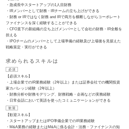
・急成長中スタートアップの1人目財務
・IRメンバーとして財務・IRチームの立ち上げができる
・財務 or IRではなく財務 and IRで両方を横断しながらコーポレート
ファイナンスを深く経験することができる
・CFO直下の新組織の立ち上げメンバーとして会社の財務・IR全般を
担える
・IPOチームのメンバーとして上場準備の経験及び上場後を見据えた
戦略策定・実行ができる
求められるスキルは
必須
【必須スキル】
・上場企業でのIR業務経験（2年以上）または証券会社での機関投資
家カバレッジ経験（2年以上）
・財務分析や財務モデリング、財務戦略・企画などの実務経験
・日常会話において英語を使ったコミュニケーションができる
歓迎
【歓迎スキル】
・スタートアップまたはIPO準備企業でのIR業務経験
・M&A業務の経験またはM&Aに係る会計・法務・ファイナンスの知