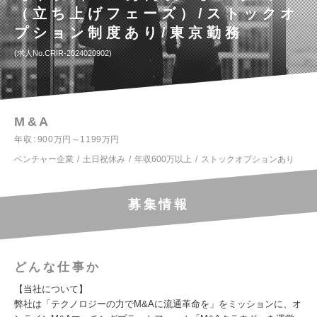
（立ち上げフェーズ）/ストックオ
プション制度あり/東京勤務
求人No.CRIR-2024020902
M&A
年収
900万円～1199万円
ベンチャー企業
土日祝休み
年収600万以上
ストックオプションあり
募集情報
どんな仕事か
【当社について】
弊社は「テクノロジーの力でM&Aに流通革命を」をミッションに、オ