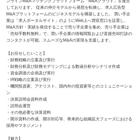
ンラインM&Aマッチングプラットフォーム「M&Aクラウド」を運営
しております。 従来の仲介モデルから発想を転換し、求人広告型
M&Aプラットフォームのビジネスモデルを構築しました。 買い手企
業は「求人ポータルサイト」のようにWeb上へ買収窓口を設置し、
M&A方針・実績を発信することで売り手企業を集め、売り手企業は
「売却手数料無料」で、買い手企業の情報閲覧および直接売却打診の
コンタクトが可能。スムーズなM&Aの実現を支援します。
【お任せしたいこと】
・財務戦略の立案及び実行
・財務分析及び財務モデリングによる数値分析やシナリオ作成
・資金調達の企画及び実行
・IR戦略の立案及び実行
・機関投資家、アナリスト、国内外の投資家等とのコミュニケーショ
ン
・決算説明会資料作成
・説明会運営
・その他必要な決算資料
・開示資料の作成、開示対応等、将来的な組織拡大フェーズにおける
採用やマネジメント
【魅力】