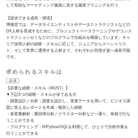
して有効なマーケティング施策に資する施策プラニングを行う
【提供できる成長・環境】
博報堂では、データサイエンティストやデータストラテジストなどの
DX人材を育成するために、プロジェクトベースラーニングやデコンス
トラクションゼミなどのプログラムで仕組みを構築しています。キャ
リア採用人材の経験・スキルに応じて、ジュニアからスペシャリス
ト、そして世界に通用する人材まで、それぞれが目指す姿へ成長可能
です。
求められるスキルは
必須
【必要な経験・スキル（MUST）】
▼下記3つの経験・スキルが全てある方
・調査設計／分析：調査を設計し、実査データを用いて、ビジネス課
題に答えるレポートを作成・報告した経験
・多変量解析：重回帰分析／クラスター分析など一通り、単独で行な
うことができる
・プログラミング：R/Python/SQLを利用して、ひとりで分析作業を
行うことができる