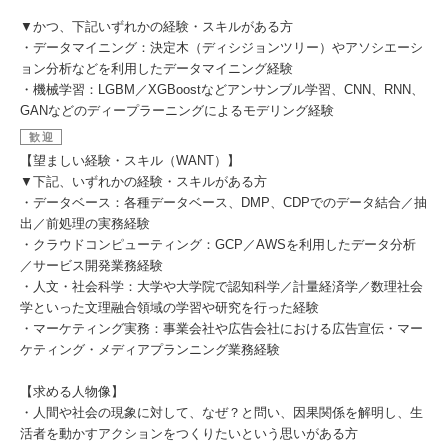
▼かつ、下記いずれかの経験・スキルがある方
・データマイニング：決定木（ディシジョンツリー）やアソシエーシ
ョン分析などを利用したデータマイニング経験
・機械学習：LGBM／XGBoostなどアンサンブル学習、CNN、RNN、
GANなどのディープラーニングによるモデリング経験
歓迎
【望ましい経験・スキル（WANT）】
▼下記、いずれかの経験・スキルがある方
・データベース：各種データベース、DMP、CDPでのデータ結合／抽
出／前処理の実務経験
・クラウドコンピューティング：GCP／AWSを利用したデータ分析
／サービス開発業務経験
・人文・社会科学：大学や大学院で認知科学／計量経済学／数理社会
学といった文理融合領域の学習や研究を行った経験
・マーケティング実務：事業会社や広告会社における広告宣伝・マー
ケティング・メディアプランニング業務経験
【求める人物像】
・人間や社会の現象に対して、なぜ？と問い、因果関係を解明し、生
活者を動かすアクションをつくりたいという思いがある方