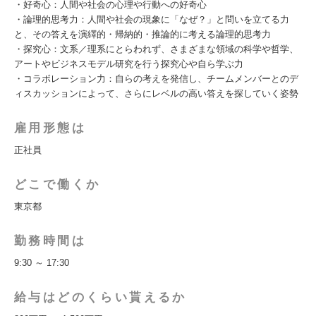
・好奇心：人間や社会の心理や行動への好奇心
・論理的思考力：人間や社会の現象に「なぜ？」と問いを立てる力
と、その答えを演繹的・帰納的・推論的に考える論理的思考力
・探究心：文系／理系にとらわれず、さまざまな領域の科学や哲学、
アートやビジネスモデル研究を行う探究心や自ら学ぶ力
・コラボレーション力：自らの考えを発信し、チームメンバーとのデ
ィスカッションによって、さらにレベルの高い答えを探していく姿勢
雇用形態は
正社員
どこで働くか
東京都
勤務時間は
9:30 ～ 17:30
給与はどのくらい貰えるか