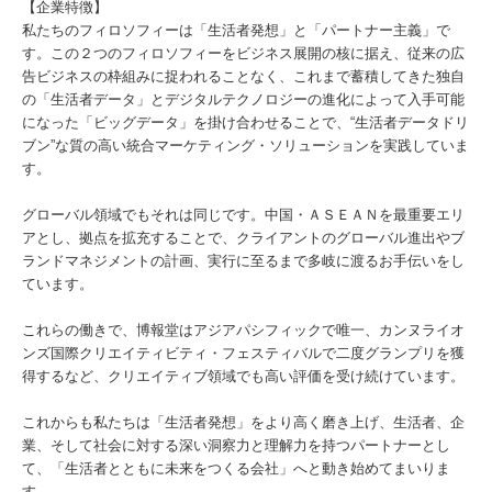
【企業特徴】
私たちのフィロソフィーは「生活者発想」と「パートナー主義」で
す。この２つのフィロソフィーをビジネス展開の核に据え、従来の広
告ビジネスの枠組みに捉われることなく、これまで蓄積してきた独自
の「生活者データ」とデジタルテクノロジーの進化によって入手可能
になった「ビッグデータ」を掛け合わせることで、“生活者データドリ
ブン”な質の高い統合マーケティング・ソリューションを実践していま
す。
グローバル領域でもそれは同じです。中国・ＡＳＥＡＮを最重要エリ
アとし、拠点を拡充することで、クライアントのグローバル進出やブ
ランドマネジメントの計画、実行に至るまで多岐に渡るお手伝いをし
ています。
これらの働きで、博報堂はアジアパシフィックで唯一、カンヌライオ
ンズ国際クリエイティビティ・フェスティバルで二度グランプリを獲
得するなど、クリエイティブ領域でも高い評価を受け続けています。
これからも私たちは「生活者発想」をより高く磨き上げ、生活者、企
業、そして社会に対する深い洞察力と理解力を持つパートナーとし
て、「生活者とともに未来をつくる会社」へと動き始めてまいりま
す。