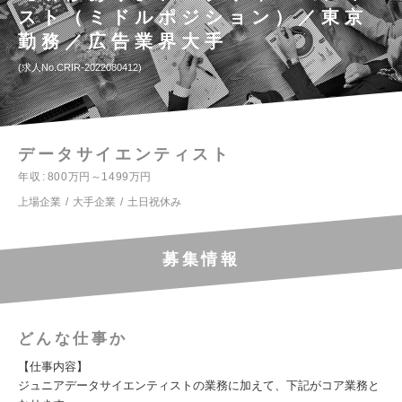
スト（ミドルポジション）／東京
勤務／広告業界大手
求人No.CRIR-2022080412
データサイエンティスト
年収
800万円～1499万円
上場企業
大手企業
土日祝休み
募集情報
どんな仕事か
【仕事内容】
ジュニアデータサイエンティストの業務に加えて、下記がコア業務と