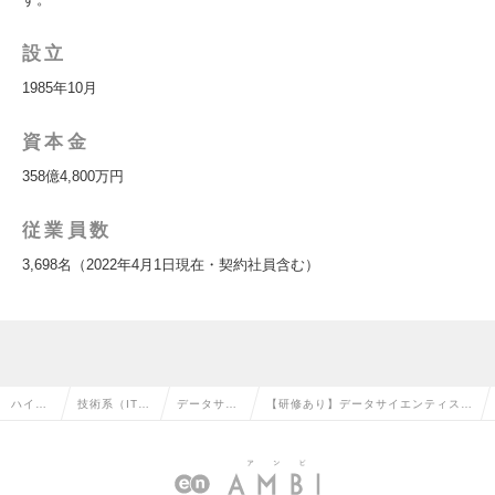
設立
1985年10月
資本金
358億4,800万円
従業員数
3,698名（2022年4月1日現在・契約社員含む）
ハイク
技術系（IT・
データサイ
【研修あり】データサイエンティスト
ラス求
Web・通信
エンティス
（ミドルポジション）／東京勤務／広
人TOP
系）の転職
トの転職
告業界大手の求人情報