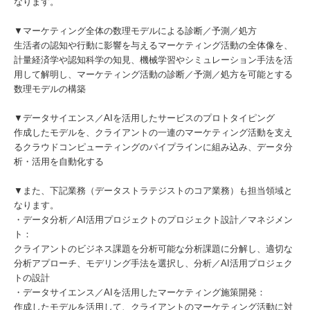
なります。
▼マーケティング全体の数理モデルによる診断／予測／処方
生活者の認知や行動に影響を与えるマーケティング活動の全体像を、
計量経済学や認知科学の知見、機械学習やシミュレーション手法を活
用して解明し、マーケティング活動の診断／予測／処方を可能とする
数理モデルの構築
▼データサイエンス／AIを活用したサービスのプロトタイピング
作成したモデルを、クライアントの一連のマーケティング活動を支え
るクラウドコンピューティングのパイプラインに組み込み、データ分
析・活用を自動化する
▼また、下記業務（データストラテジストのコア業務）も担当領域と
なります。
・データ分析／AI活用プロジェクトのプロジェクト設計／マネジメン
ト：
クライアントのビジネス課題を分析可能な分析課題に分解し、適切な
分析アプローチ、モデリング手法を選択し、分析／AI活用プロジェク
トの設計
・データサイエンス／AIを活用したマーケティング施策開発：
作成したモデルを活用して、クライアントのマーケティング活動に対