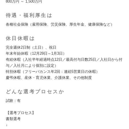
800万円 ～ 1,500万円
待遇・福利厚生は
各種社会保険（雇用保険、労災保険、厚生年金、健康保険など）
休日休暇は
完全週休2日制（土日）、祝日
年末年始休暇（12月29日～1月3日）
有給休暇（入社半年経過時点12日／最高付与日数25日／入社日から付
与／入社月により個別に設定）
特別休暇（フリーバカンス年2回：連続5営業日の休暇）
慶弔休暇、産休・育児休業、介護休業、その他制度
どんな選考プロセスか
試験：有
【選考プロセス】
書類選考
↓