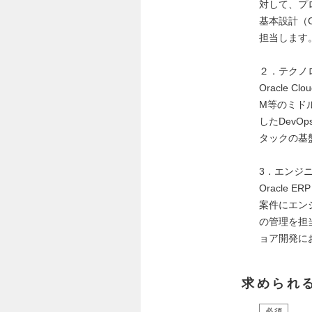
対して、プ
基本設計（C
担当します
２．テクノ
Oracle 
M等のミド
したDev
タックの基
3．エンジ
Oracle 
案件にエン
の管理を担当
ョア開発に
求められ
必須