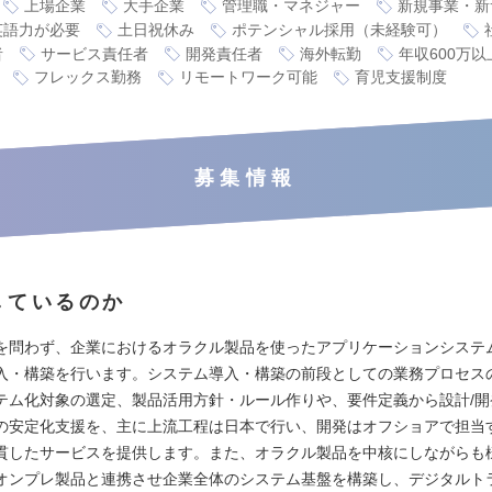
上場企業
大手企業
管理職・マネジャー
新規事業・新
英語力が必要
土日祝休み
ポテンシャル採用（未経験可）
者
サービス責任者
開発責任者
海外転勤
年収600万以
フレックス勤務
リモートワーク可能
育児支援制度
募集情報
しているのか
を問わず、企業におけるオラクル製品を使ったアプリケーションシステ
入・構築を行います。システム導入・構築の前段としての業務プロセス
テム化対象の選定、製品活用方針・ルール作りや、要件定義から設計/開発
の安定化支援を、主に上流工程は日本で行い、開発はオフショアで担当
貫したサービスを提供します。また、オラクル製品を中核にしながらも
オンプレ製品と連携させ企業全体のシステム基盤を構築し、デジタルト