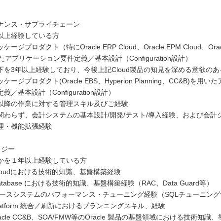
ナンス・サプライチェーン
以上経験している方
ッケージプロダクト（特にOracle ERP Cloud、Oracle EPM Cloud、Oracl
たアプリケーション要件定義／基本設計（Configuration設計）
下を3年以上経験しており、今後上記Cloud製品の知見を深める意欲のあ
パッケージプロダクト(Oracle EBS、Hyperion Planning、CC&B)を用
／基本設計（Configuration設計）
以降の作業に対する管理スキル及びご経験
eに関わらず、会計システムの基本設計/開発/テスト/導入経験、および会
理・機能拡張経験
ロジー
かを１年以上経験している方
e Cloudにおける技術的知識、基盤構築経験
 Database における技術的知識、基盤構築経験（RAC、Data Guard等）
e ベースシステムのパフォーマンス・チューニング経験（SQLチューニン
 Platform 統合／刷新におけるプランニングスキル、経験
racle CC&B、SOA/FMW等のOracle 製品の基盤領域における技術知識