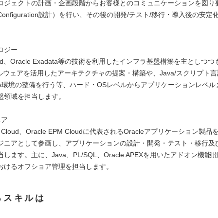
ロジェクトの計画・企画段階からお客様とのコミュニケーションを図り
onfiguration設計）を行い、その後の開発/テスト/移行・導入後の安
。
ロジー
Cloud、Oracle Exadata等の技術を利用したインフラ基盤構築を主としつつも、
ルウェアを活用したアーキテクチャの提案・構築や、Java/スクリプト
Ops環境の整備を行う等、ハード・OSレベルからアプリケーションレベル
盤領域を担当します。
ニア
ERP Cloud、Oracle EPM Cloudに代表されるOracleアプリケーション製
ジニアとして参画し、アプリケーションの設計・開発・テスト・移行及
します。主に、Java、PL/SQL、Oracle APEXを用いたアドオン機
おけるオフショア管理を担当します。
るスキルは