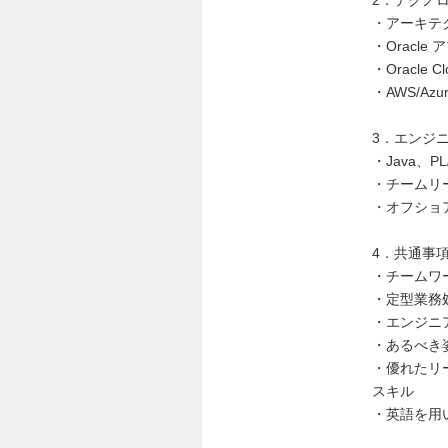
2．テクノ
・アーキテ
・Oracl
・Oracle
・AWS/A
3．エンジ
・Java、P
・チームリ
・オフショ
4．共通事
・チームワ
・定型業務
・エンジニ
・あるべき
・優れたリ
スキル
・英語を用