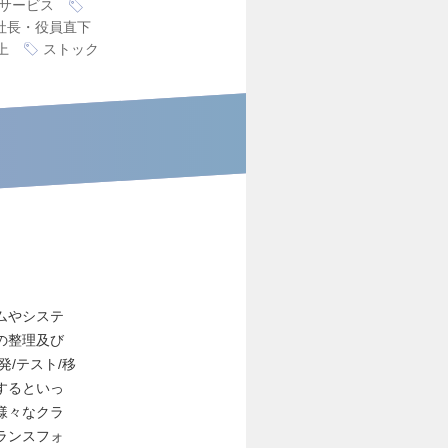
サービス
社長・役員直下
上
ストック
ムやシステ
の整理及び
/テスト/移
するといっ
様々なクラ
ランスフォ