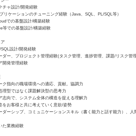
ロジー
クチャ設計/開発経験
e アプリケーションのチューニング経験（Java、SQL、PL/SQL等）
 Cloudでの基盤設計/構築経験
zure等での基盤設計/構築経験
ニア
L/SQL設計/開発経験
ーダー、プロジェクト管理経験(タスク管理、進捗管理、課題/リスク管理 
ア開発管理経験
項
ーク指向の職場環境への適応、貢献。協調力
処理型ではなく課題解決型の思考力
ア志向で、システム全体の構造を捉える理解力
姿をお客様と共に考えていく意欲/姿勢
ーダーシップ、コミュニケーションスキル（書く能力と話す能力）、人
いた業務経験