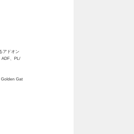
に対するアドオン
DF、PL/
olden Gat