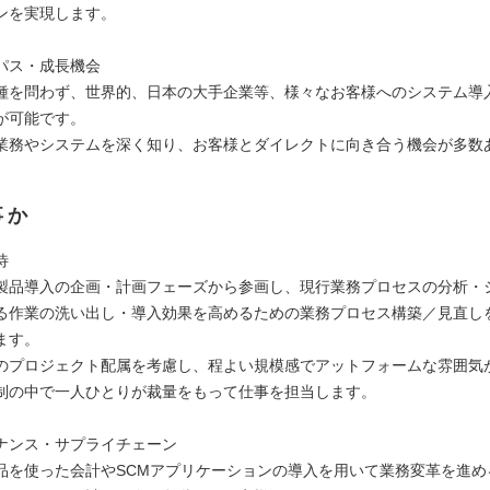
ンを実現します。
パス・成長機会
種を問わず、世界的、日本の大手企業等、様々なお客様へのシステム導
が可能です。
業務やシステムを深く知り、お客様とダイレクトに向き合う機会が多数
事か
待
製品導入の企画・計画フェーズから参画し、現行業務プロセスの分析・
る作業の洗い出し・導入効果を高めるための業務プロセス構築／見直し
ます。
のプロジェクト配属を考慮し、程よい規模感でアットフォームな雰囲気
制の中で一人ひとりが裁量をもって仕事を担当します。
ナンス・サプライチェーン
品を使った会計やSCMアプリケーションの導入を用いて業務変革を進め