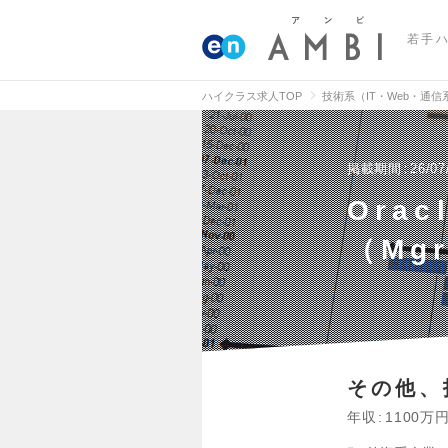
若手
ハイクラス求人TOP
技術系（IT・Web・通
掲載期間
26/07
Ora
（Mg
その他、
年収
1100万