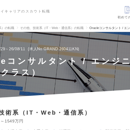
ハイキャリアのスカウト転職
初めて
信系）の転職
その他、技術系（IT・Web・通信系）の転職
Oracleコンサルタント /
/29～26/08/11
求人No.GRAND-260411KN
cleコンサルタント / エン
rクラス）
技術系（IT・Web・通信系）
円～1549万円