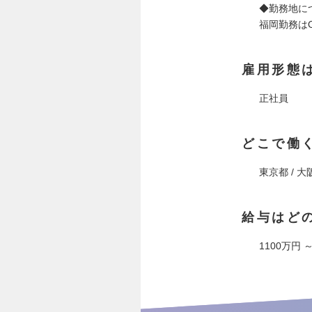
◆勤務地に
福岡勤務はO
雇用形態
正社員
どこで働
東京都 / 大
給与はど
1100万円 ～