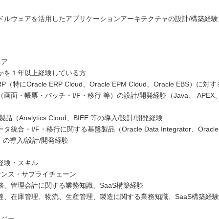
leミドルウェアを活用したアプリケーションアーキテクチャの設計/構築経験
ニア
かを１年以上経験している方
ERP（特にOracle ERP Cloud、Oracle EPM Cloud、Oracle EBS）
画面・帳票・バッチ・I/F・移行 等）の設計/開発経験（Java、 APEX、A
BI製品（Analytics Cloud、BIEE 等の導入/設計/開発経験
ータ統合・I/F・移行に関する基盤製品（Oracle Data Integrator、Oracle G
等）の導入/設計/開発経験
経験・スキル
ナンス・サプライチェーン
務、管理会計に関する業務知識、SaaS構築経験
達、在庫管理、物流、生産管理、製造に関する業務知識、SaaS構築経験