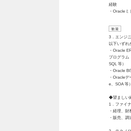
経験
・Orac
歓迎
3．エンジ
以下いずれ
・Oracle 
プログラム（
SQL 等）
・Oracle 
・Oracleデ
e、SOA 
◆望ましい
1．ファイ
・経理、財
・販売、調