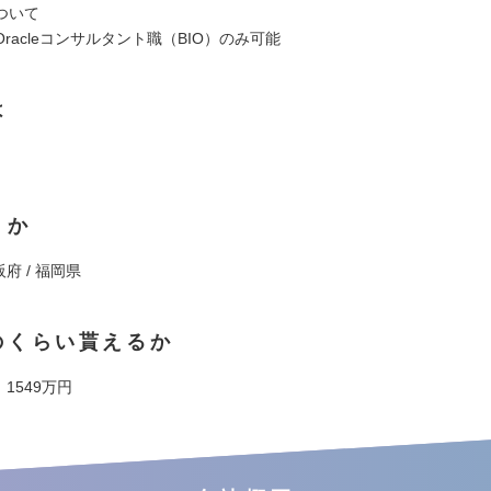
ついて
racleコンサルタント職（BIO）のみ可能
は
くか
阪府 / 福岡県
のくらい貰えるか
 1549万円