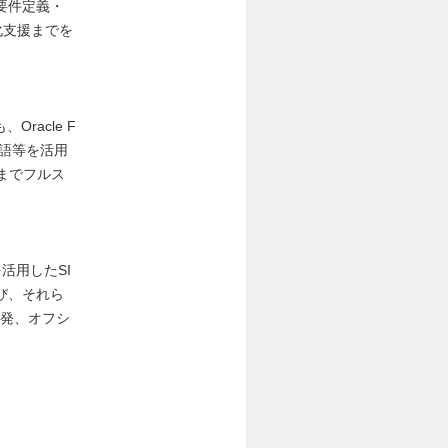
要件定義・
定化支援までを
Oracle F
言語等を活用
までフルス
品を活用したSI
び、それら
能開発、オフシ