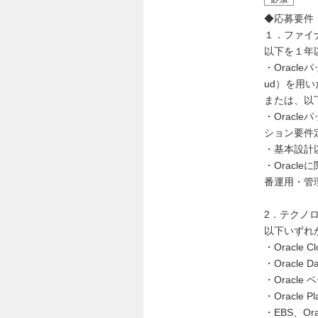
◆応募要件
１．ファイ
以下を１年
・Oracleパ
ud）を用い
または、以
・Oracle
ション要件定義
・基本設計
・Oracl
番運用・管
2．テクノ
以下いずれ
・Oracl
・Oracle
・Oracl
・Oracle
・EBS、O