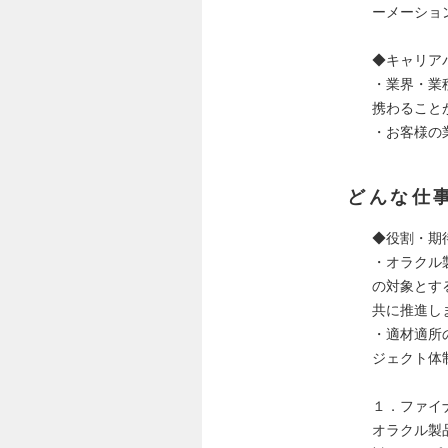
ーメーショ
◆キャリア
・業界・業
携わること
・お客様の
どんな仕
◆役割・期
・オラクル
の対象とす
共に推進し
・適材適所
ジェクト体
１．ファイ
オラクル製