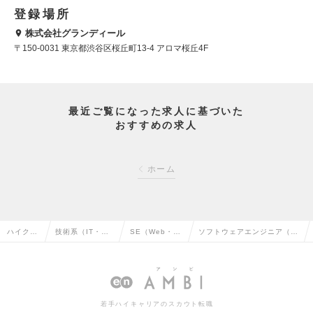
登録場所
株式会社グランディール
〒150-0031 東京都渋谷区桜丘町13-4 アロマ桜丘4F
最近ご覧になった求人に基づいた
おすすめの求人
ホーム
ハイクラ
技術系（IT・We
SE（Web・オ
ソフトウェアエンジニア（Ja
ス求人T
b・通信系）の転
ープン系）の転
va） （Mgrクラス）の求人
OP
職
職
情報
若手ハイキャリアのスカウト転職