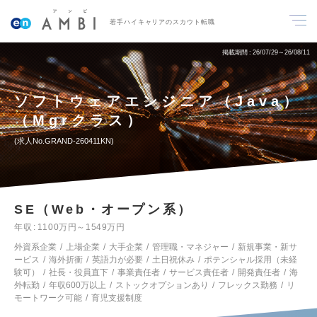
若手ハイキャリアのスカウト転職
掲載期間
26/07/29～26/08/11
ソフトウェアエンジニア（Java）
（Mgrクラス）
求人No.GRAND-260411KN
SE（Web・オープン系）
年収
1100万円～1549万円
外資系企業
上場企業
大手企業
管理職・マネジャー
新規事業・新サ
ービス
海外折衝
英語力が必要
土日祝休み
ポテンシャル採用（未経
験可）
社長・役員直下
事業責任者
サービス責任者
開発責任者
海
外転勤
年収600万以上
ストックオプションあり
フレックス勤務
リ
モートワーク可能
育児支援制度