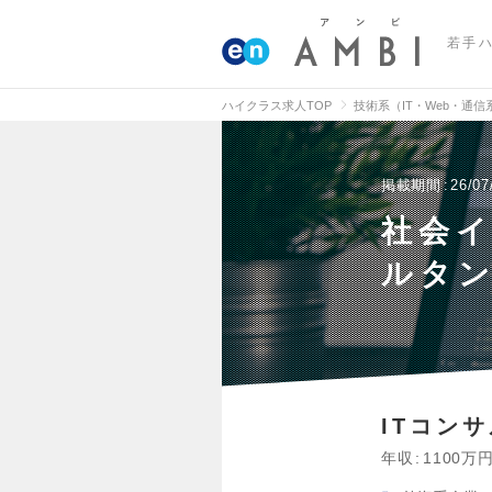
若手
ハイクラス求人TOP
技術系（IT・Web・通
掲載期間
26/07
社会
ルタン
ITコン
年収
1100万