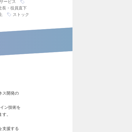
サービス
社長・役員直下
上
ストック
ネス開発の
ツイン技術を
ます。
を支援する