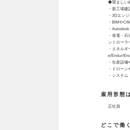
◆望ましい
・新工場建
・3Dエン
・BIMやC
・Autodesk
・発電・石
ントローラ
・エネルギー
e/Endur/Enu
・生産設備
・ドローン
・システム
雇用形態
正社員
どこで働