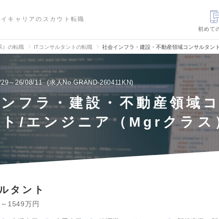
ハイキャリアのスカウト転職
初めて
信系）の転職
ITコンサルタントの転職
社会インフラ・建設・不動産領域コンサルタント
/29～26/08/11
求人No.GRAND-260411KN
インフラ・建設・不動産領域
ト/エンジニア（Mgrクラス
サルタント
円～1549万円