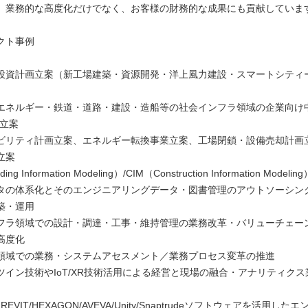
、業務的な高度化だけでなく、お客様の財務的な成果にも貢献していま
クト事例
投資計画立案（新工場建築・資源開発・洋上風力建設・スマートシティ
エネルギー・鉄道・道路・建設・造船等の社会インフラ領域の企業向け
画立案
ビリティ計画立案、エネルギー転換事業立案、工場閉鎖・設備売却計画
立案
ing Information Modeling）/CIM（Construction Information Model
タの体系化とそのエンジニアリングデータ・図書管理のアウトソーシン
築・運用
フラ領域での設計・調達・工事・維持管理の業務改革・バリューチェー
高度化
領域での業務・システムアセスメント／業務プロセス変革の推進
ツイン技術やIoT/XR技術活用による経営と現場の融合・アナリティク
k REVIT/HEXAGON/AVEVA/Unity/Snaptrudeソフトウェアを活用し