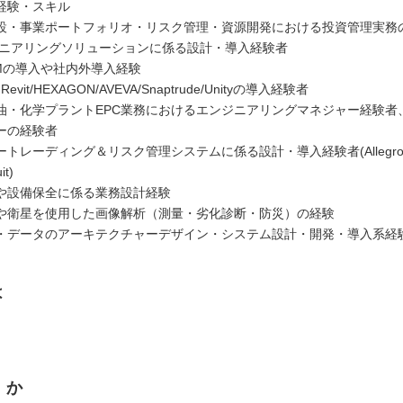
経験・スキル
設・事業ポートフォリオ・リスク管理・資源開発における投資管理実務
ジニアリングソリューションに係る設計・導入経験者
IMの導入や社内外導入経験
 Revit/HEXAGON/AVEVA/Snaptrude/Unityの導入経験者
油・化学プラントEPC業務におけるエンジニアリングマネジャー経験者
ーの経験者
トレーディング＆リスク管理システムに係る設計・導入経験者(Allegro/Rig
it)
や設備保全に係る業務設計経験
や衛星を使用した画像解析（測量・劣化診断・防災）の経験
・データのアーキテクチャーデザイン・システム設計・開発・導入系経
は
くか