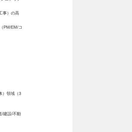
場工事）の高
M/EM/コ
体）領域（3
）
/建設/不動