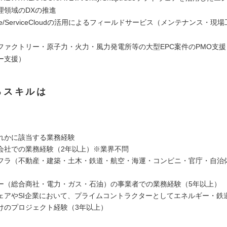
理領域のDXの推進
force/ServiceCloudの活用によるフィールドサービス（メンテナンス・現
ファクトリー・原子力・火力・風力発電所等の大型EPC案件のPMO支援（P
ー支援）
るスキルは
れかに該当する業務経験
会社での業務経験（2年以上）※業界不問
フラ（不動産・建築・土木・鉄道・航空・海運・コンビニ・官庁・自治
ー（総合商社・電力・ガス・石油）の事業者での業務経験（5年以上
ェアやSI企業において、プライムコントラクターとしてエネルギー・鉄道
けのプロジェクト経験（3年以上）