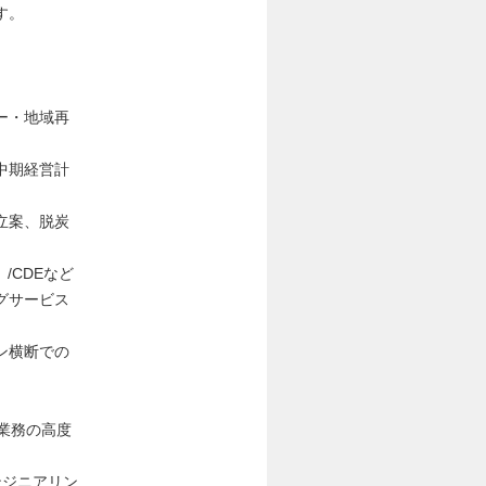
す。
ー・地域再
中期経営計
立案、脱炭
ing）/CDEなど
グサービス
ン横断での
ス業務の高度
たエンジニアリン