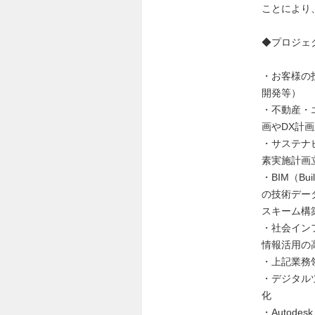
ことにより
◆プロジェ
・お客様の
開発等）
・不動産・
画やDX計
・サステナ
素実施計画
・BIM（Build
の技術デー
スキーム構
・社会イン
情報活用の
・上記業務
・デジタル
化
・Autodes