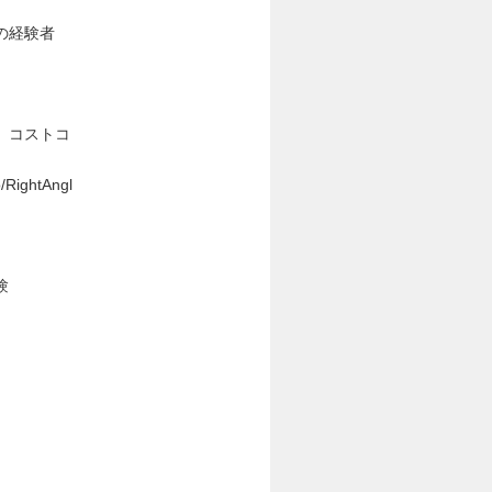
の経験者
、コストコ
htAngl
験