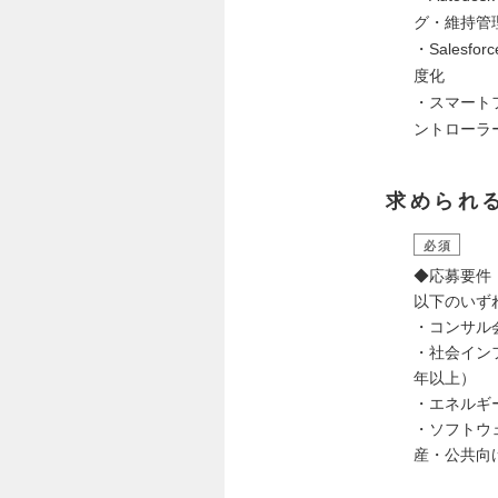
グ・維持管
・Sales
度化
・スマート
ントローラ
求められ
必須
◆応募要件
以下のいず
・コンサル
・社会イン
年以上）
・エネルギ
・ソフトウ
産・公共向