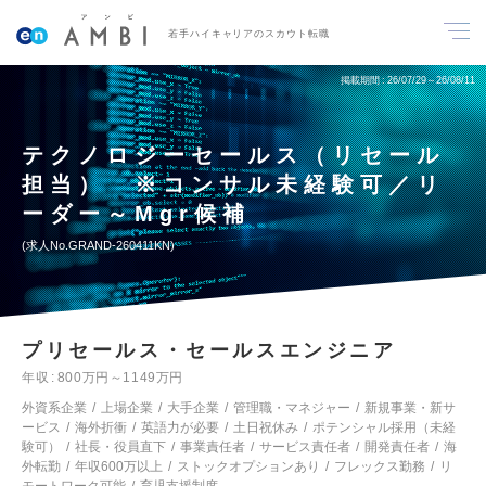
若手ハイキャリアのスカウト転職
掲載期間
26/07/29～26/08/11
テクノロジーセールス（リセール
担当） ※コンサル未経験可／リ
ーダー～Mgr候補
求人No.GRAND-260411KN
プリセールス・セールスエンジニア
年収
800万円～1149万円
外資系企業
上場企業
大手企業
管理職・マネジャー
新規事業・新サ
ービス
海外折衝
英語力が必要
土日祝休み
ポテンシャル採用（未経
験可）
社長・役員直下
事業責任者
サービス責任者
開発責任者
海
外転勤
年収600万以上
ストックオプションあり
フレックス勤務
リ