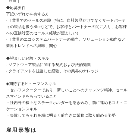
必須
◆応募要件
下記いずれかを有する方
· IT業界でのセールス経験（特に、自社製品だけでなくサードパーテ
ィの製品を扱うSIerなどで、お客様とパートナーの間に入り、お客様
への直接対面のセールス経験が望ましい）
· IT業界のエコシステムパートナーの動向、ソリューション動向など
業界トレンドへの興味、関心
◆望ましい経験・スキル
· ソフトウェア製品に関する契約および法的知識
· クライアントを担当した経験、その業界のナレッジ
◆期待するヒューマンスキル
・セルフスターターであり、新しいことへのチャレンジ精神、セール
スマインドをもっていること
・社内外の様々なステークホルダーを巻き込み、前に進めるコミュニ
ケーションスキル
・失敗してもそれを糧に明るく前向きに業務に取り組める姿勢
雇用形態は