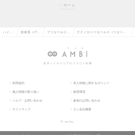
ホーム
ハイク
技術系（IT・
プリセールス・
テクノロジーセールス（リセール
ラス求
Web・通信
セールスエンジ
担当） ※コンサル未経験可／リー
人TOP
系）の転職
ニアの転職
ダー～Mgr候補の求人情報
若手ハイキャリアのスカウト転職
利用規約
求人情報に関するポリシー
個人情報の取り扱い
推奨環境
ヘルプ・お問い合わせ
参画のお問い合わせ
サイトマップ
エン会社概要
©
en Inc.