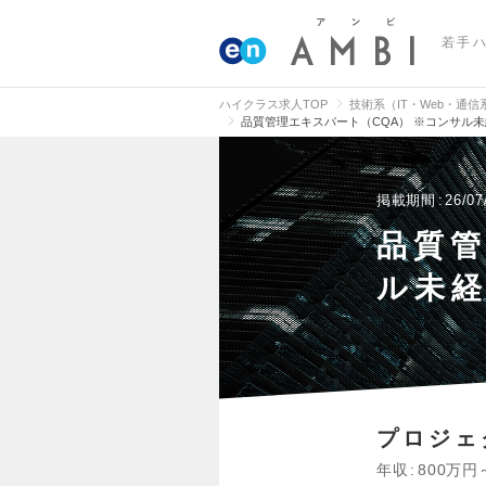
若手
ハイクラス求人TOP
技術系（IT・Web・通
品質管理エキスパート（CQA） ※コンサル未
掲載期間
26/07
品質管
ル未経
プロジェ
年収
800万円