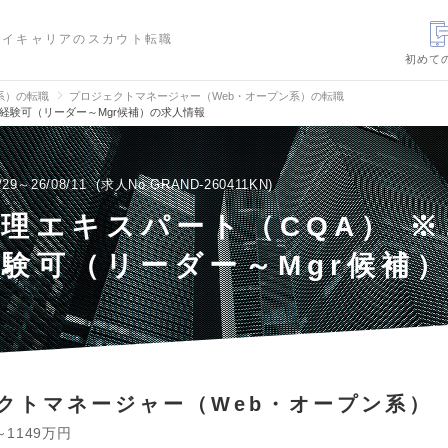
ハイキャリアのスカウト転職
初めて
信系）の転職
プロジェクトマネージャー（Web・オープン系）の転職
経験可（リーダー～Mgr候補）の求人情報
/29～26/08/11
求人No.GRAND-260411KN
理エキスパート（CQA） 
験可（リーダー～Mgr候補
クトマネージャー（Web・オープン系）
～1149万円