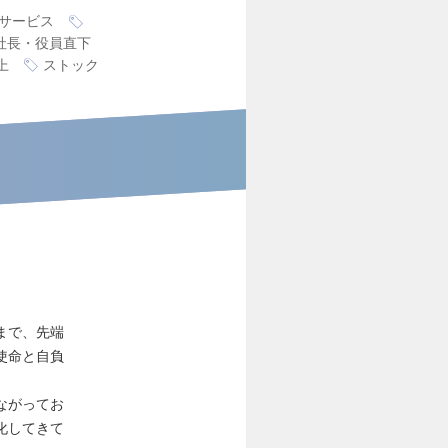
サービス
社長・役員直下
上
ストック
まで、先端
使命と自負
ながってお
化してきて