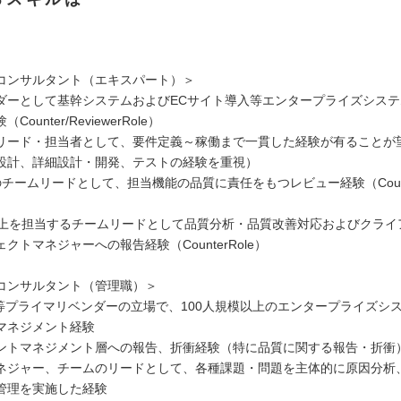
コンサルタント（エキスパート）＞
ダーとして基幹システムおよびECサイト導入等エンタープライズシス
ounter/ReviewerRole）
ード・担当者として、要件定義～稼働まで一貫した経験が有ることが
設計、詳細設計・開発、テストの経験を重視）
チームリードとして、担当機能の品質に責任をもつレビュー経験（Counter
以上を担当するチームリードとして品質分析・品質改善対応およびクライ
クトマネジャーへの報告経験（CounterRole）
コンサルタント（管理職）＞
er等プライマリベンダーの立場で、100人規模以上のエンタープライズシ
マネジメント経験
ントマネジメント層への報告、折衝経験（特に品質に関する報告・折衝
ネジャー、チームのリードとして、各種課題・問題を主体的に原因分析
管理を実施した経験