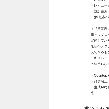
・レビュー結
・設計書およ
(問題点の
＜品質管理
我々はプロ
実施してお
最新のテク
現できるも
エキスパー
と連携しな
・Counter
・品質底上
・生成AI
進
求められ