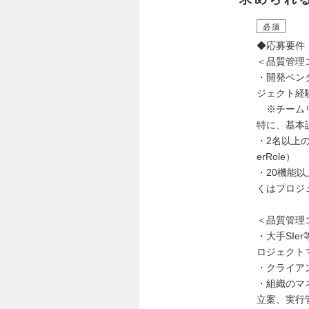
必須
◆応募要件
＜品質管理
・開発ベン
ジェクト経験（C
※チームリ
特に、基本
・2名以上の
erRole）
・20機能
くはプロジェ
＜品質管理
・大手SI
ロジェクト
・クライア
・組織のマ
立案、実行