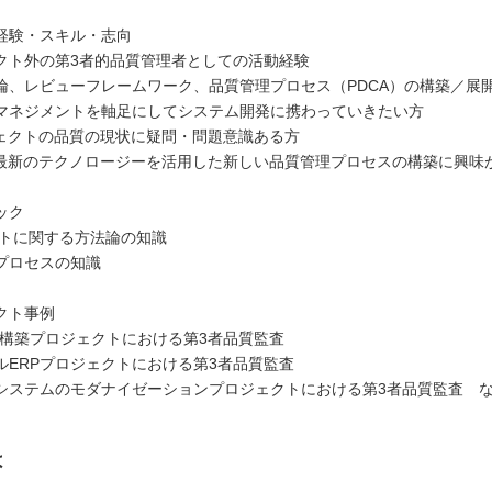
経験・スキル・志向
クト外の第3者的品質管理者としての活動経験
論、レビューフレームワーク、品質管理プロセス（PDCA）の構築／展
マネジメントを軸足にしてシステム開発に携わっていきたい方
ジェクトの品質の現状に疑問・問題意識ある方
、最新のテクノロージーを活用した新しい品質管理プロセスの構築に興味
ック
ストに関する方法論の知識
プロセスの知識
クト事例
ト構築プロジェクトにおける第3者品質監査
ルERPプロジェクトにおける第3者品質監査
システムのモダナイゼーションプロジェクトにおける第3者品質監査 
は