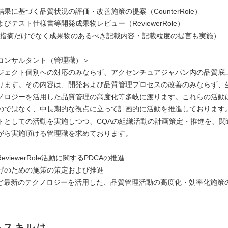
果に基づく品質状況の評価・改善施策の提案（CounterRole）
びテスト仕様書等開発成果物レビュー（ReviewerRole）
指摘だけでなく成果物のあるべき記載内容・記載粒度の提言も実施）
コンサルタント（管理職）＞
ジェクト個別への対応のみならず、アクセンチュアジャパン内の品質底
ります。その内容は、開発および品質管理プロセスの改善のみならず、生
ノロジーを活用した品質管理の高度化等多岐に渡ります。これらの活動
のではなく、中長期的な視点に立って計画的に活動を推進しております
トとしての活動を実施しつつ、CQAの組織活動の計画策定・推進を、関
がら実施頂ける管理職を求めております。
/ReviewerRole活動に関するPDCAの推進
げのための施策の策定および推進
など最新のテクノロジーを活用した、品質管理活動の高度化・効率化施策
るスキルは