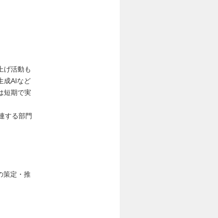
上げ活動も
成AIなど
は短期で実
。
連する部門
の策定・推