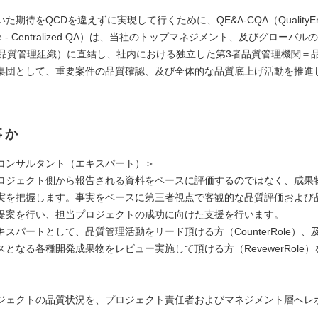
期待をQCDを違えずに実現して行くために、QE&A-CQA（QualityEngin
ance - Centralized QA）は、当社のトップマネジメント、及びグローバルの
Risk：品質管理組織）に直結し、社内における独立した第3者品質管理機関
集団として、重要案件の品質確認、及び全体的な品質底上げ活動を推進
事か
コンサルタント（エキスパート）＞
ロジェクト側から報告される資料をベースに評価するのではなく、成果
実を把握します。事実をベースに第三者視点で客観的な品質評価および
提案を行い、担当プロジェクトの成功に向けた支援を行います。
スパートとして、品質管理活動をリード頂ける方（CounterRole）、
となる各種開発成果物をレビュー実施して頂ける方（RevewerRole
ジェクトの品質状況を、プロジェクト責任者およびマネジメント層へレポ