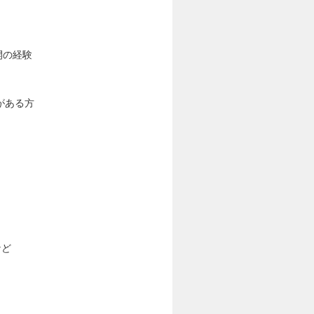
開の経験
がある方
など