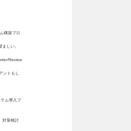
テム構築プロ
望ましい。
/Review
アントもし
ステム導入プ
）
、対策検討