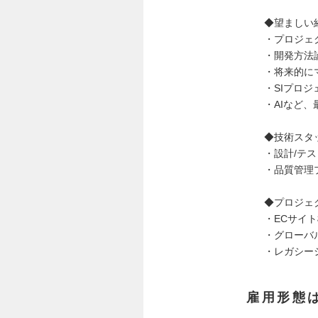
◆望ましい
・プロジェ
・開発方法
・将来的に
・SIプロ
・AIなど
◆技術スタ
・設計/テ
・品質管理
◆プロジェ
・ECサイ
・グローバ
・レガシー
雇用形態