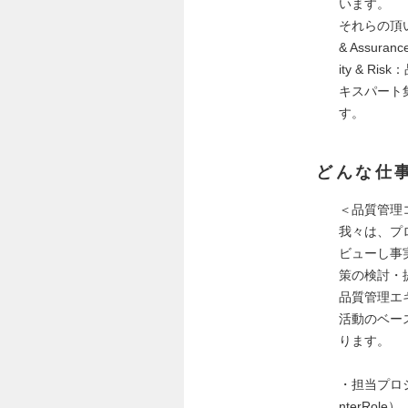
います。
それらの頂いた
& Assur
ity & 
キスパート
す。
どんな仕
＜品質管理
我々は、プ
ビューし事
策の検討・
品質管理エキ
活動のベース
ります。
・担当プロ
nterRole）