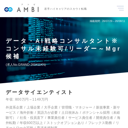
若手ハイキャリアのスカウト転職
掲載期間
26/07/29～26/08/11
データ・AI戦略コンサルタント※
コンサル未経験可/リーダー～Mgr
候補
求人No.GRAND-260411KN
データサイエンティスト
年収
800万円～1149万円
外資系企業
上場企業
大手企業
管理職・マネジャー
新規事業・新サ
ービス
海外折衝
英語力が必要
土日祝休み
ポテンシャル採用（未経
験可）
社長・役員直下
事業責任者
サービス責任者
開発責任者
海
外転勤
年収600万以上
ストックオプションあり
フレックス勤務
リ