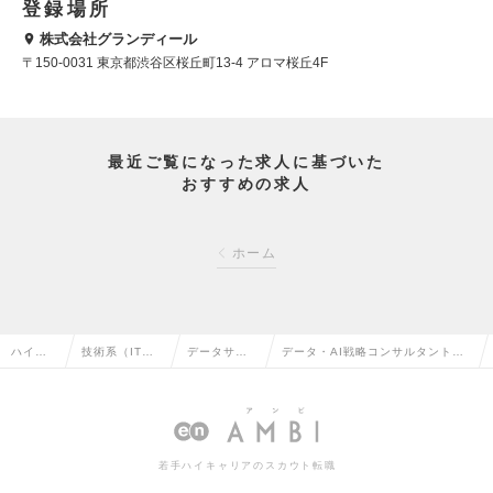
登録場所
株式会社グランディール
〒150-0031 東京都渋谷区桜丘町13-4 アロマ桜丘4F
最近ご覧になった求人に基づいた
おすすめの求人
ホーム
ハイク
技術系（IT・
データサイ
データ・AI戦略コンサルタント※
ラス求
Web・通信
エンティス
コンサル未経験可/リーダー～Mgr
人TOP
系）の転職
トの転職
候補の求人情報
若手ハイキャリアのスカウト転職