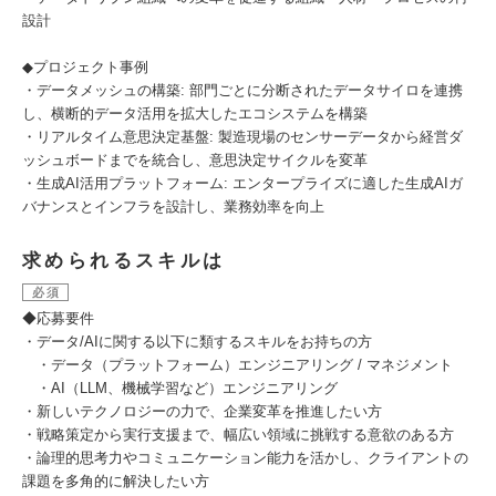
設計
◆プロジェクト事例
・データメッシュの構築: 部門ごとに分断されたデータサイロを連携
し、横断的データ活用を拡大したエコシステムを構築
・リアルタイム意思決定基盤: 製造現場のセンサーデータから経営ダ
ッシュボードまでを統合し、意思決定サイクルを変革
・生成AI活用プラットフォーム: エンタープライズに適した生成AIガ
バナンスとインフラを設計し、業務効率を向上
求められるスキルは
必須
◆応募要件
・データ/AIに関する以下に類するスキルをお持ちの方
・データ（プラットフォーム）エンジニアリング / マネジメント
・AI（LLM、機械学習など）エンジニアリング
・新しいテクノロジーの力で、企業変革を推進したい方
・戦略策定から実行支援まで、幅広い領域に挑戦する意欲のある方
・論理的思考力やコミュニケーション能力を活かし、クライアントの
課題を多角的に解決したい方