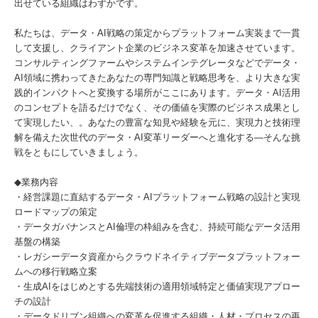
出せている組織はわずかです。
私たちは、データ・AI戦略の策定からプラットフォーム実装まで一貫
して支援し、クライアント企業のビジネス変革を加速させています。
コンサルティングファームやシステムインテグレータなどでデータ・
AI領域に携わってきたあなたの専門知識と戦略思考を、より大きな実
践的インパクトへと変換する場所がここにあります。データ・AI活用
のコンセプトを語るだけでなく、その価値を実際のビジネス成果とし
て実現したい、。あなたの豊富な知見や経験を元に、実現力と技術理
解を備えた次世代のデータ・AI変革リーダーへと進化する—そんな挑
戦をともにしていきましょう。
◆業務内容
・経営課題に直結するデータ・AIプラットフォーム戦略の設計と実現
ロードマップの策定
・データガバナンスとAI倫理の枠組みを含む、持続可能なデータ活用
基盤の構築
・レガシーデータ資産からクラウドネイティブデータプラットフォー
ムへの移行戦略立案
・生成AIをはじめとする先端技術の適用領域特定と価値実現アプロー
チの設計
・データドリブン組織への変革を促進する組織・人材・プロセスの再