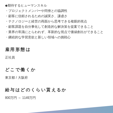
◆期待するヒューマンスキル
・プロジェクトメンバーや同僚との協調性
・顧客に信頼されるための誠実さ、謙虚さ
・テクノロジーと経営の両面から思考できる複眼的視点
・顧客課題を自分事化して創造的な解決策を提案できること
・業界の常識にとらわれず、革新的な視点で価値創出ができること
・継続的な学習意欲と新しい領域への挑戦心
雇用形態は
正社員
どこで働くか
東京都 / 大阪府
給与はどのくらい貰えるか
800万円 ～ 1149万円