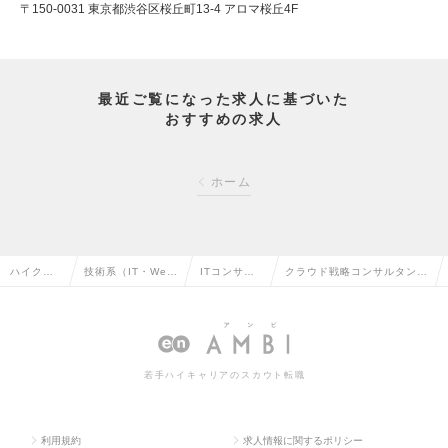
〒150-0031 東京都渋谷区桜丘町13-4 アロマ桜丘4F
最近ご覧になった求人に基づいた
おすすめの求人
ホーム
ハイクラ
技術系（IT・We
ITコンサル
クラウド戦略コンサルタント
ス求人TO
b・通信系）の転
タントの転
（Mgrクラス）の求人情報
P
職
職
若手ハイキャリアのスカウト転職
利用規約
求人情報に関するポリシー