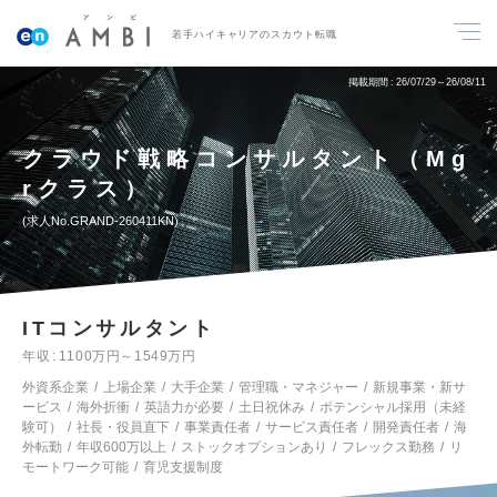
若手ハイキャリアのスカウト転職
掲載期間
26/07/29～26/08/11
クラウド戦略コンサルタント（Mg
rクラス）
求人No.GRAND-260411KN
ITコンサルタント
年収
1100万円～1549万円
外資系企業
上場企業
大手企業
管理職・マネジャー
新規事業・新サ
ービス
海外折衝
英語力が必要
土日祝休み
ポテンシャル採用（未経
験可）
社長・役員直下
事業責任者
サービス責任者
開発責任者
海
外転勤
年収600万以上
ストックオプションあり
フレックス勤務
リ
モートワーク可能
育児支援制度