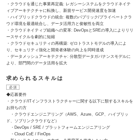
・クラウドを通じた事業再定義: レガシーシステムをクラウドネイテ
ィブアーキテクチャに転換し、新規サービス開発速度を加速
・ハイブリッドクラウドの統合: 複数のパブリック/プライベートクラ
ウド環境を最適統合し、データ活用力と俊敏性を両立
・クラウドネイティブ組織への変革: DevOpsとSREの導入によりリリ
ースサイクルを劇的に短縮
・クラウドセキュリティの再構築: ゼロトラストモデルの導入によ
り、セキュリティ強化と開発者体験の向上を同時達成
・データメッシュアーキテクチャ: 分散型データガバナンスモデルに
より、部門間のデータ活用を拡大
求められるスキルは
必須
◆応募要件
・クラウド/ITインフラストラクチャーに関する以下に類するスキルを
お持ちの方
・クラウドエンジニアリング（AWS、Azure、GCP、ハイブリッ
ド、ソブリンクラウドなど）
・DevOps / SRE / プラットフォームエンジニアリング
・Cloud CoE / FinOps