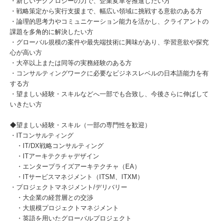
・新しいテクノロジーの力で、企業変革を推進したい方
・戦略策定から実行支援まで、幅広い領域に挑戦する意欲のある方
・論理的思考力やコミュニケーション能力を活かし、クライアントの
課題を多角的に解決したい方
・グローバル規模の案件や最先端技術に興味があり、学習意欲や探究
心が高い方
・大卒以上または同等の実務経験のある方
・コンサルティングワークに必要なビジネスレベルの日本語能力を有
する方
・望ましい経験・スキルなどへ一部でも合致し、今後さらに伸ばして
いきたい方
◆望ましい経験・スキル（一部の専門性を歓迎）
・ITコンサルティング
・IT/DX戦略コンサルティング
・ITアーキテクチャデザイン
・エンタープライズアーキテクチャ（EA）
・ITサービスマネジメント（ITSM、ITXM）
・プロジェクトマネジメント/デリバリー
・大企業の経営層との交渉
・大規模プロジェクトマネジメント
・英語を用いたグローバルプロジェクト