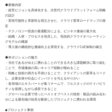
◆業務内容
・経営ビジョンを具体化する、次世代クラウドプラットフォーム戦略
の設計
・実現可能性と革新性を両立させた、クラウド変革ロードマップの策
定
・テクノロジー投資の最適配分による、ビジネス価値の最大化
・組織・人材・プロセスを包含した、包括的クラウドオペレーティン
グモデルの構築
・導入後の継続的な価値向上を実現する、クラウドCoE体制の確立
◆本ポジションの魅力
・当社であるがゆえに携わることのできる大きな課題解決に取り組む
ことで、市場価値の高いキャリア経験が積めること
・戦略と技術の両方を手掛けることで、クライアントの変革をリード
し、企業全体や社会にインパクトを与えるやりがい
・各領域のエキスパートが集うチームで、フルスタックのケイパビリ
ティを発揮しながら成長できること
・グローバル企業で培ったベストオブベストの技術・製品の組み合わ
せによる最先端の知見を駆使したプロジェクトに携われる環境
◆プロジェクト事例