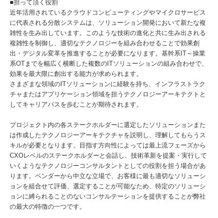
■担って頂く役割
近年活用されているクラウドコンピューティングやマイクロサービス
に代表される分散システムは、ソリューション開発において新たな複
雑性を生み出しています。このような技術の進化と共に生み出される
複雑性を制御し、適切なテクノロジーを組み合わせることで効果創
出・デジタル変革を推進することが必要になります。基幹系IT～操業
系OTまでを幅広く横断した複数のITソリューションの組み合わせで、
効果を最大限に創出する能力が求められます。
さまざまな領域のITソリューションに経験を持ち、インフラストラク
チャまたはアプリケーション領域を担うテクノロジーアーキテクトと
してキャリアパスを歩むことが期待されます。
プロジェクト内の各ステークホルダーに選定したソリューションまた
は作成したテクノロジーアーキテクチャを説明し、理解してもらうス
キルが必要となります。目指す方向性によっては最上流フェーズから
CXOレベルのステークホルダーと会話し、技術革新を提案・実行して
いくようなテクノロジーコンサルタントとしての役割を担う場合があ
ります。ベンダーから中立な立場で、お客様に最も適切なソリューシ
ョンを組合せて評価、選定することが可能なため、特定のソリューシ
ョンに縛られることのないコンサルテーションを提供することが弊社
の最大の特徴の一つです。