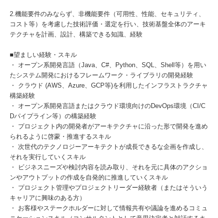
2.機能要件のみならず、非機能要件（可用性、性能、セキュリティ、
コスト等）を考慮した技術評価・選定を行い、技術基盤全体のアーキ
テクチャを計画、設計、構築できる知識、経験
■望ましい経験・スキル
・ オープン系開発言語（Java、C#、Python、SQL、Shell等）を用い
たシステム開発におけるフレームワーク・ライブラリの開発経験
・ クラウド (AWS、Azure、GCP等)を利用したインフラストラクチャ
構築経験
・ オープン系開発言語またはクラウド環境向けのDevOps環境（CI/C
Dパイプライン等）の構築経験
・ プロジェクト内の開発者がアーキテクチャに沿った形で開発を進め
られるように啓蒙・推進するスキル
・ 次世代のテクノロジーアーキテクトが成長できるな企画を作成し、
それを実行していくスキル
・ ビジネスニーズや検討内容を読み取り、それを元に具体のアクショ
ンやアウトプットの作成を自発的に推進していくスキル
・ プロジェクト管理やプロジェクトリーダー経験者（またはそういう
キャリアに興味のある方）
・ お客様やステークホルダーに対して情報共有や議論を進めるコミュ