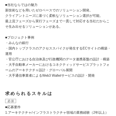
■当社ならではの魅力
新技術などを用いたゼロベースでのソリューション開発。
クライアントニーズに基づく柔軟なソリューション選択が可能。
最上流フェーズから実行フェーズまで一貫して対応する当社だからこ
そ生み出せるソリューションがある。
■プロジェクト事例
・みんなの銀行
・国内トップクラスのアクセススパイクが発生するECサイトの構築・
運用
・官公庁における自治体及び行政機関のデータ連携基盤の設計・構築
・大手自動車メーカーにおけるコネクティッドサービスプラットフォ
ームのアーキテクチャ設計・グローバル展開
・大手通信事業者によるWeb3 Walletサービスの設計・開発
求められるスキルは
必須
■応募要件
1.アーキテクチャ/インフラストラクチャ領域の業務経験（2年以上）