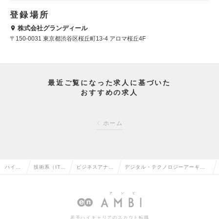
登録場所
株式会社グランディール
〒150-0031 東京都渋谷区桜丘町13-4 アロマ桜丘4F
最近ご覧になった求人に基づいた
おすすめの求人
ホーム
ハイク
技術系（IT・
ビジネスアナリ
デジタル・テクノロジーアーキテ
ラス求
Web・通信
スト・アーキテ
クト ※コンサル未経験可（リーダ
人TOP
系）の転職
クトの転職
ー～Mgr候補）の求人情報
若手ハイキャリアのスカウト転職