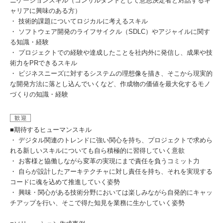
ニケーションスキル（コンサルタントとして意思決定者と対話するキ
ャリアに興味のある方）
・ 技術的課題についてロジカルに考えるスキル
・ ソフトウェア開発のライフサイクル（SDLC）やアジャイルに関す
る知識・経験
・ プロジェクトでの経験や達成したことを社内外に発信し、成果や技
術力をPRできるスキル
・ ビジネスニーズに対するシステムの理想像を描き、そこから現実的
な開発方法に落とし込んでいくなど、作成物の価値を最大化するモノ
づくりの知識・経験
歓迎
■期待するヒューマンスキル
・ デジタル関連のトレンドに強い関心を持ち、プロジェクトで求めら
れる新しいスキルについても自ら積極的に習得していく意欲
・ お客様と協働しながら変革の実現にまで責任を負うコミット力
・ 自らが設計したアーキテクチャに対し責任を持ち、それを実現する
コードに魂を込めて推進していく姿勢
・ 興味・関心がある技術分野においては楽しみながら自発的にキャッ
チアップを行い、そこで得た知見を業務に生かしていく姿勢