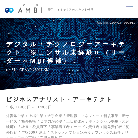
若手ハイキャリアのスカウト転職
掲載期間
26/07/29～26/08/11
デジタル・テクノロジーアーキテ
クト ※コンサル未経験可（リー
ダー～Mgr候補）
求人No.GRAND-260411KN
ビジネスアナリスト・アーキテクト
年収
800万円～1149万円
外資系企業
上場企業
大手企業
管理職・マネジャー
新規事業・新サ
ービス
海外折衝
英語力が必要
土日祝休み
ポテンシャル採用（未経
験可）
社長・役員直下
事業責任者
サービス責任者
開発責任者
海
外転勤
年収600万以上
ストックオプションあり
フレックス勤務
リ