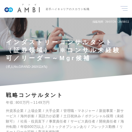
若手ハイキャリアのスカウト転職
掲載期間
26/07/29～26/08/11
インダストリーコンサルタント
（証券領域） ※コンサル未経験
可／リーダー～Mgr候補
求人No.GRAND-260411KN
戦略コンサルタント
年収
800万円～1149万円
外資系企業
上場企業
大手企業
管理職・マネジャー
新規事業・新サ
ービス
海外折衝
英語力が必要
土日祝休み
ポテンシャル採用（未経
験可）
社長・役員直下
事業責任者
サービス責任者
開発責任者
海
外転勤
年収600万以上
ストックオプションあり
フレックス勤務
リ