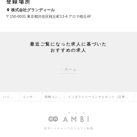
登録場所
株式会社グランディール
〒150-0031 東京都渋谷区桜丘町13-4 アロマ桜丘4F
最近ご覧になった求人に基づいた
おすすめの求人
ホーム
ハイク
コンサル
戦略コンサ
インダストリーコンサルタント（証券領
ラス求
タント系
ルタントの
域） ※コンサル未経験可／リーダー～M
人TOP
の転職
転職
gr候補の求人情報
若手ハイキャリアのスカウト転職