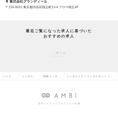
株式会社グランディール
〒150-0031 東京都渋谷区桜丘町13-4 アロマ桜丘4F
最近ご覧になった求人に基づいた
おすすめの求人
ホーム
ハイクラ
コンサルタ
戦略コンサル
インダストリーコンサルタント（証
ス求人TO
ント系の転
タントの転職
券領域）（Mgrクラス）の求人情報
P
職
若手ハイキャリアのスカウト転職