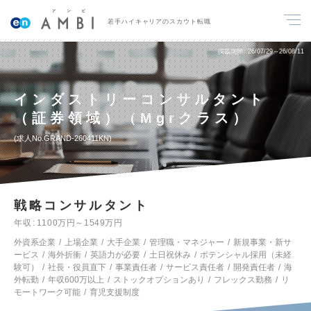
若手ハイキャリアのスカウト転職
掲載期間
26/07/29～26/08/11
インダストリーコンサルタント
（証券領域）（Mgrクラス）
求人No.GRAND-260411KN
戦略コンサルタント
年収
1100万円～1549万円
外資系企業
上場企業
大手企業
管理職・マネジャー
新規事業・新サ
ービス
海外折衝
英語力が必要
土日祝休み
ポテンシャル採用（未経
験可）
社長・役員直下
事業責任者
サービス責任者
開発責任者
海
外転勤
年収600万以上
ストックオプションあり
フレックス勤務
リ
モートワーク可能
育児支援制度