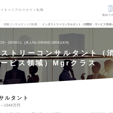
ハイキャリアのスカウト転職
初めて
戦略コンサルタントの転職
インダストリーコンサルタント（消費財・サービス領域）
/29～26/08/11
求人No.GRAND-260411KN
ダストリーコンサルタント（
ービス領域）Mgrクラス
サルタント
円～1549万円