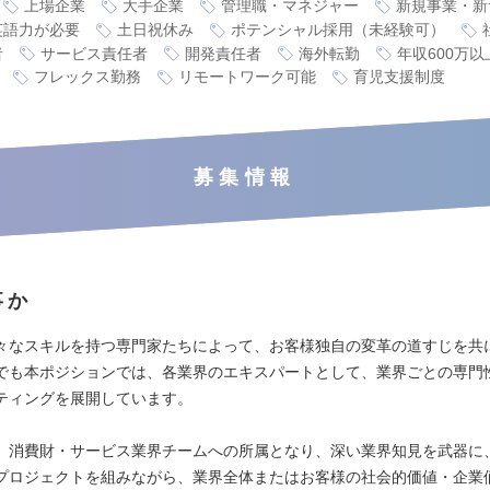
上場企業
大手企業
管理職・マネジャー
新規事業・新
英語力が必要
土日祝休み
ポテンシャル採用（未経験可）
者
サービス責任者
開発責任者
海外転勤
年収600万以
フレックス勤務
リモートワーク可能
育児支援制度
募集情報
事か
々なスキルを持つ専門家たちによって、お客様独自の変革の道すじを共
でも本ポジションでは、各業界のエキスパートとして、業界ごとの専門
ティングを展開しています。
、消費財・サービス業界チームへの所属となり、深い業界知見を武器に
プロジェクトを組みながら、業界全体またはお客様の社会的価値・企業