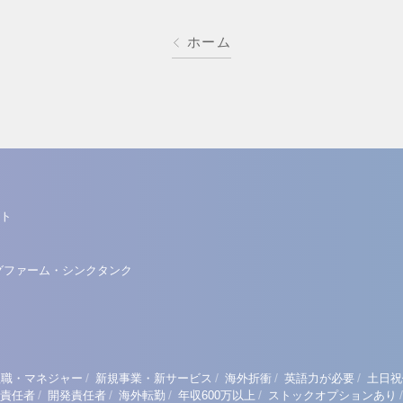
ホーム
ト
グファーム・シンクタンク
/
/
/
/
理職・マネジャー
新規事業・新サービス
海外折衝
英語力が必要
土日祝
/
/
/
/
/
責任者
開発責任者
海外転勤
年収600万以上
ストックオプションあり