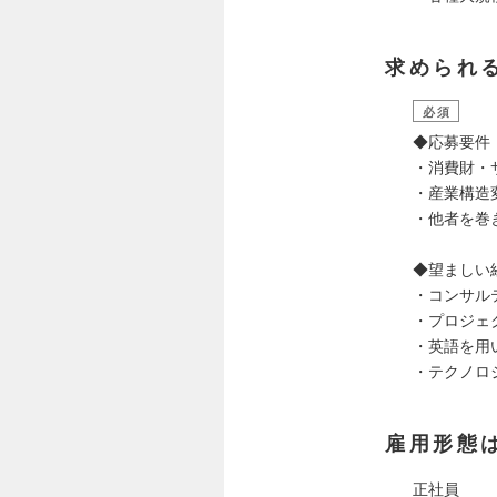
求められ
必須
◆応募要件
・消費財・
・産業構造
・他者を巻
◆望ましい
・コンサル
・プロジェ
・英語を用
・テクノロ
雇用形態
正社員