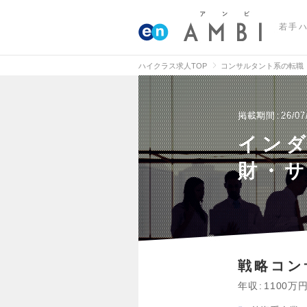
若手
ハイクラス求人TOP
コンサルタント系の転職
掲載期間
26/07
イン
財・サ
戦略コン
年収
1100万