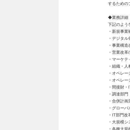
するための
◆業務詳細
下記のよう
・新規事業
・デジタル
・事業構造
・営業改革
・マーケテ
・組織・人
・オペレー
・オペレー
・間接財・
・調達部門
・合併計画
・グローバ
・IT部門
・大規模シ
・各種大規