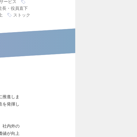
サービス
社長・役員直下
上
ストック
に推進しま
性を発揮し
、社内外の
価値が向上