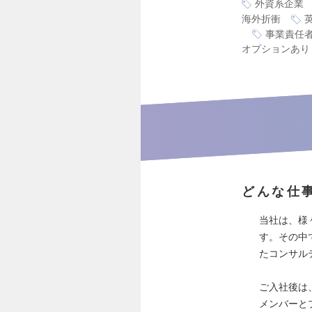
外資系企業
海外折衝
事業責任
オプションあり
どんな仕
当社は、様
す。その中
たコンサル
ご入社後は
メンバーと