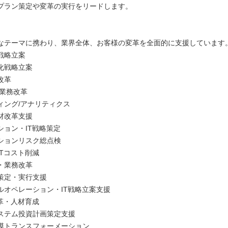
プラン策定や変革の実行をリードします。
なテーマに携わり、業界全体、お客様の変革を全面的に支援しています
戦略立案
化戦略立案
改革
/業務改革
ィング/アナリティクス
材改革支援
ション・IT戦略策定
ションリスク総点検
ITコスト削減
・業務改革
策定・実行支援
ルオペレーション・IT戦略立案支援
改革・人材育成
ステム投資計画策定支援
模トランスフォーメーション