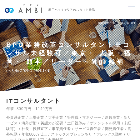
若手ハイキャリアのスカウト転職
掲載期間
26/07/29～26/08/11
BPO業務改革コンサルタント※コ
ンサル未経験可／東京・ 大阪・福
岡・ 熊本／リーダー～Mgr候補
求人No.GRAND-260411KN
ITコンサルタント
年収
800万円～1149万円
外資系企業
上場企業
大手企業
管理職・マネジャー
新規事業・新サ
ービス
海外折衝
英語力が必要
土日祝休み
ポテンシャル採用（未経
験可）
社長・役員直下
事業責任者
サービス責任者
開発責任者
海
外転勤
年収600万以上
ストックオプションあり
フレックス勤務
リ