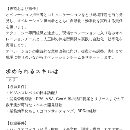
【役割および責任】
オペレーション担当者とコミュニケーションをとり現場課題を自ら発
見し、オペレーション担当者とともに自動化・効率化を実現する責任
を担います。
テクノロジー専門組織と連携し、現場オペレーションに入り込みオペ
レーションチームと二人三脚の伴走型開発を実践し自動化・効率化を
実現します。
オペレーションの継続的な業務改善に向け、提案から調整、実行まで
現場に寄り添いながらオペレーションチームをサポートします。
求められるスキルは
必須
【必須要件】
・ビジネスレベルの日本語能力
・開発管理経験：RPA, VBA, Gen AI等の活用提案とリリースまでの工
数予測が可能なレベルの開発経験
・業務効率化もしくはコンサルティング、BPRの経験
【歓迎要件】
・バックオフィス（経理・財務、人事労務、調達・購買、カスタマー