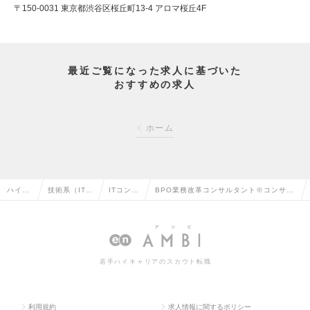
〒150-0031 東京都渋谷区桜丘町13-4 アロマ桜丘4F
最近ご覧になった求人に基づいた
おすすめの求人
ホーム
ハイク
技術系（IT・
ITコンサ
BPO業務改革コンサルタント※コンサル
ラス求
Web・通信
ルタント
未経験可／東京・ 大阪・福岡・ 熊本／
人TOP
系）の転職
の転職
リーダー～Mgr候補の求人情報
若手ハイキャリアのスカウト転職
利用規約
求人情報に関するポリシー