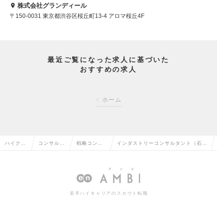
株式会社グランディール
〒150-0031 東京都渋谷区桜丘町13-4 アロマ桜丘4F
最近ご覧になった求人に基づいた
おすすめの求人
ホーム
ハイクラ
コンサルタ
戦略コンサ
インダストリーコンサルタント（石
ス求人T
ント系の転
ルタントの
油・エネルギー領域）Mgrクラスの求
OP
職
転職
人情報
若手ハイキャリアのスカウト転職