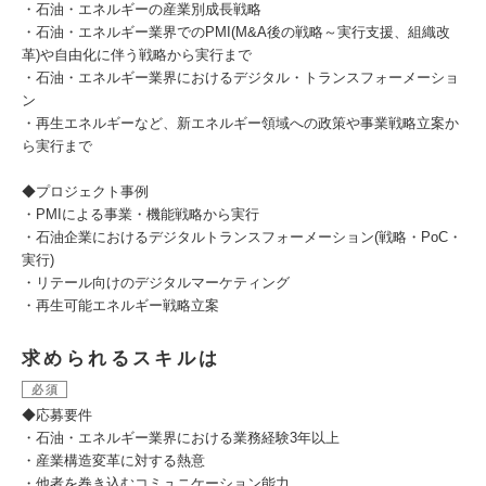
・石油・エネルギーの産業別成長戦略
・石油・エネルギー業界でのPMI(M&A後の戦略～実行支援、組織改
革)や自由化に伴う戦略から実行まで
・石油・エネルギー業界におけるデジタル・トランスフォーメーショ
ン
・再生エネルギーなど、新エネルギー領域への政策や事業戦略立案か
ら実行まで
◆プロジェクト事例
・PMIによる事業・機能戦略から実行
・石油企業におけるデジタルトランスフォーメーション(戦略・PoC・
実行)
・リテール向けのデジタルマーケティング
・再生可能エネルギー戦略立案
求められるスキルは
必須
◆応募要件
・石油・エネルギー業界における業務経験3年以上
・産業構造変革に対する熱意
・他者を巻き込むコミュニケーション能力