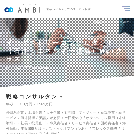
若手ハイキャリアのスカウト転職
掲載期間
26/07/29～26/08/11
インダストリーコンサルタント
（石油・エネルギー領域）Mgrク
ラス
求人No.GRAND-260411KN
戦略コンサルタント
年収
1100万円～1549万円
外資系企業
上場企業
大手企業
管理職・マネジャー
新規事業・新サ
ービス
海外折衝
英語力が必要
土日祝休み
ポテンシャル採用（未経
験可）
社長・役員直下
事業責任者
サービス責任者
開発責任者
海
外転勤
年収600万以上
ストックオプションあり
フレックス勤務
リ