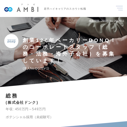
若手ハイキャリアのスカウト転職
掲載期間
26/07/29～26/08/11
創業120年ベーカリーDONQ！
のコーポレートスタッフ（総
務・法務・海外子会社）を募集
しています！
求人No.QGYLV-1
総務
株式会社ドンク
年収
450万円～549万円
ポテンシャル採用（未経験可）