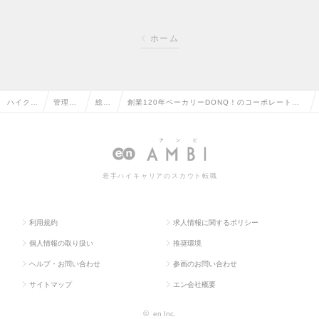
ホーム
ハイクラ
管理部
総務
創業120年ベーカリーDONQ！のコーポレートス
ス求人T
門系の
の転
タッフ（総務・法務・海外子会社）を募集してい
OP
転職
職
ます！の求人情報
若手ハイキャリアのスカウト転職
利用規約
求人情報に関するポリシー
個人情報の取り扱い
推奨環境
ヘルプ・お問い合わせ
参画のお問い合わせ
サイトマップ
エン会社概要
©
en Inc.