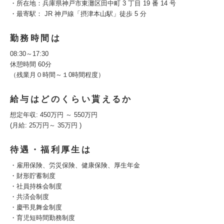
・所在地：兵庫県神戸市東灘区田中町 3 丁目 19 番 14 号
・最寄駅： JR 神戸線「摂津本山駅」徒歩 5 分
勤務時間は
08:30～17:30
休憩時間 60分
（残業月０時間～１0時間程度）
給与はどのくらい貰えるか
想定年収: 450万円 ～ 550万円
(月給: 25万円～ 35万円 )
待遇・福利厚生は
・雇用保険、労災保険、健康保険、厚生年金
・財形貯蓄制度
・社員持株会制度
・共済会制度
・慶弔見舞金制度
・育児短時間勤務制度