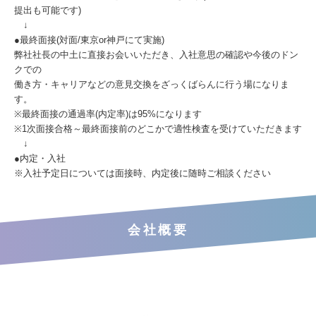
提出も可能です)
↓
●最終面接(対面/東京or神戸にて実施)
弊社社長の中土に直接お会いいただき、入社意思の確認や今後のドン
クでの
働き方・キャリアなどの意見交換をざっくばらんに行う場になりま
す。
※最終面接の通過率(内定率)は95%になります
※1次面接合格～最終面接前のどこかで適性検査を受けていただきます
↓
●内定・入社
※入社予定日については面接時、内定後に随時ご相談ください
会社概要