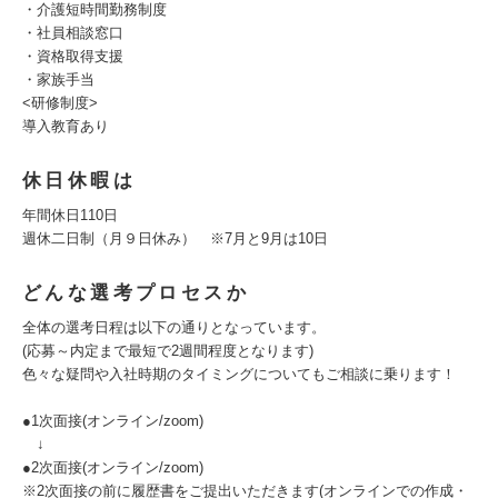
・介護短時間勤務制度
・社員相談窓口
・資格取得支援
・家族手当
<研修制度>
導入教育あり
休日休暇は
年間休日110日
週休二日制（月９日休み） ※7月と9月は10日
どんな選考プロセスか
全体の選考日程は以下の通りとなっています。
(応募～内定まで最短で2週間程度となります)
色々な疑問や入社時期のタイミングについてもご相談に乗ります！
●1次面接(オンライン/zoom)
↓
●2次面接(オンライン/zoom)
※2次面接の前に履歴書をご提出いただきます(オンラインでの作成・