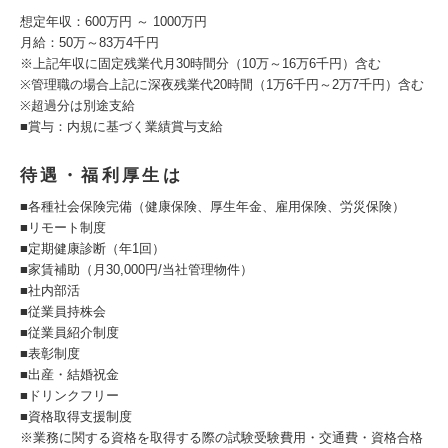
想定年収：600万円 ～ 1000万円
月給：50万～83万4千円
※上記年収に固定残業代月30時間分（10万～16万6千円）含む
※管理職の場合上記に深夜残業代20時間（1万6千円～2万7千円）含む
※超過分は別途支給
■賞与：内規に基づく業績賞与支給
待遇・福利厚生は
■各種社会保険完備（健康保険、厚生年金、雇用保険、労災保険）
■リモート制度
■定期健康診断（年1回）
■家賃補助（月30,000円/当社管理物件）
■社内部活
■従業員持株会
■従業員紹介制度
■表彰制度
■出産・結婚祝金
■ドリンクフリー
■資格取得支援制度
※業務に関する資格を取得する際の試験受験費用・交通費・資格合格