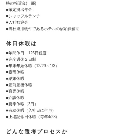
時の報奨金(一部)
■確定拠出年金
■シャッフルランチ
■入社歓迎会
■当社運用物件であるホテルの宿泊費補助
休日休暇は
■年間休日 125日程度
■完全週休２日制
■年末年始休暇（12/29～1/3）
■慶弔休暇
■結婚休暇
■産前産後休暇
■育児休暇
■介護休暇
■夏季休暇（3日）
■有給休暇（入社日に付与）
■上場記念日休暇（毎年4/28)
どんな選考プロセスか