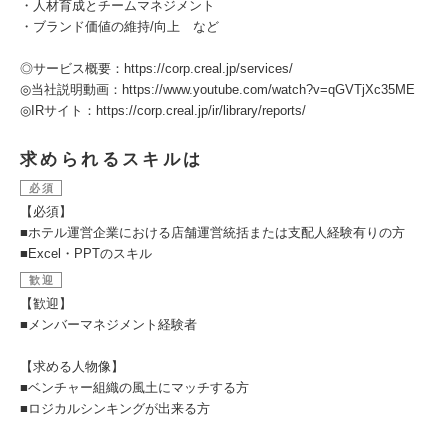
・人材育成とチームマネジメント
・ブランド価値の維持/向上 など
◎サービス概要：https://corp.creal.jp/services/
◎当社説明動画：https://www.youtube.com/watch?v=qGVTjXc35ME
◎IRサイト：https://corp.creal.jp/ir/library/reports/
求められるスキルは
必須
【必須】
■ホテル運営企業における店舗運営統括または支配人経験有りの方
■Excel・PPTのスキル
歓迎
【歓迎】
■メンバーマネジメント経験者
【求める人物像】
■ベンチャー組織の風土にマッチする方
■ロジカルシンキングが出来る方