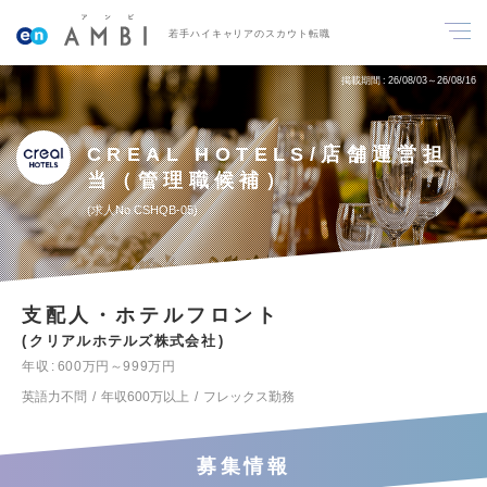
若手ハイキャリアのスカウト転職
掲載期間
26/08/03～26/08/16
CREAL HOTELS/店舗運営担
当（管理職候補）
求人No.CSHQB-05
支配人・ホテルフロント
クリアルホテルズ株式会社
年収
600万円～999万円
英語力不問
年収600万以上
フレックス勤務
募集情報