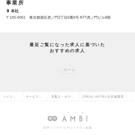
事業所
本社
〒105-0001 東京都港区虎ノ門3丁目8番8号 NTT虎ノ門ビル8階
最近ご覧になった求人に基づいた
おすすめの求人
ホーム
ハイクラ
サービス・
支配人・ホテル
CREAL HOTELS/店舗運営担
ス求人TO
流通系の転
フロントの転職
当（管理職候補）の求人情報
P
職
若手ハイキャリアのスカウト転職