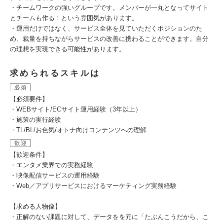
・チームワークの強いグループです。メンバーが一丸となってサイト
とチームも作る！という雰囲気があります。
・運用だけではなく、サービス全体を見ていただくポジションのた
め、裁量を持ちながらサービスの改善に携わることができます。自分
の理想を実現できる可能性があります。
求められるスキルは
必須
【必須要件】
・WEBサイト/ECサイト運用経験（3年以上）
・施策の実行経験
・TL/BL/お色気/オトナ向けコンテンツへの理解
歓迎
【歓迎条件】
・エンタメ業界での実務経験
・映像配信サービスの運用経験
・Web／アプリサービスにおけるマーケティング実務経験
【求める人物像】
・正解のない課題に対して、データをを元に「たぶんこうだから、こ