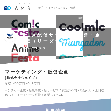
若手ハイキャリアのスカウト転職
掲載期間
26/08/04～26/08/17
アニメ配信サービスの運営・企
画職（リーダー候補）
求人No.SVMLI-007
マーケティング・販促企画
株式会社ウェイブ
年収
400万円～549万円
ベンチャー企業
新規事業・新サービス
英語力不問
転勤なし
土日祝
休み
リモートワーク可能
副業してもOK
募集情報