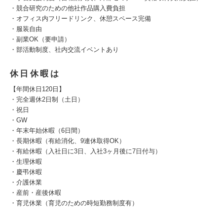
・競合研究のための他社作品購入費負担
・オフィス内フリードリンク、休憩スペース完備
・服装自由
・副業OK（要申請）
・部活動制度、社内交流イベントあり
休日休暇は
【年間休日120日】
・完全週休2日制（土日）
・祝日
・GW
・年末年始休暇（6日間）
・長期休暇（有給消化、9連休取得OK）
・有給休暇（入社日に3日、入社3ヶ月後に7日付与）
・生理休暇
・慶弔休暇
・介護休業
・産前・産後休暇
・育児休業（育児のための時短勤務制度有）