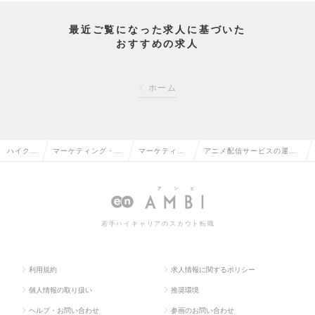
最近ご覧になった求人に基づいた
おすすめの求人
ホーム
ハイクラ
マーケティング・販
マーケティン
アニメ配信サービスの運
ス求人T
促企画・商品開発系
グ・販促企画
営・企画職（リーダー候
OP
の転職
の転職
補）の求人情報
若手ハイキャリアのスカウト転職
利用規約
求人情報に関するポリシー
個人情報の取り扱い
推奨環境
ヘルプ・お問い合わせ
参画のお問い合わせ