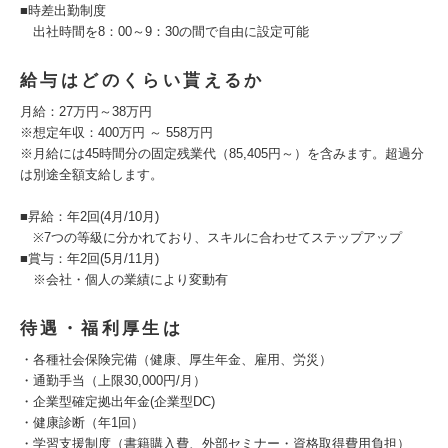
■時差出勤制度
出社時間を8：00～9：30の間で自由に設定可能
給与はどのくらい貰えるか
月給：27万円～38万円
※想定年収：400万円 ～ 558万円
※月給には45時間分の固定残業代（85,405円～）を含みます。超過分
は別途全額支給します。
■昇給：年2回(4月/10月)
※7つの等級に分かれており、スキルに合わせてステップアップ
■賞与：年2回(5月/11月)
※会社・個人の業績により変動有
待遇・福利厚生は
・各種社会保険完備（健康、厚生年金、雇用、労災）
・通勤手当（上限30,000円/月）
・企業型確定拠出年金(企業型DC)
・健康診断（年1回）
・学習支援制度（書籍購入費、外部セミナー・資格取得費用負担）