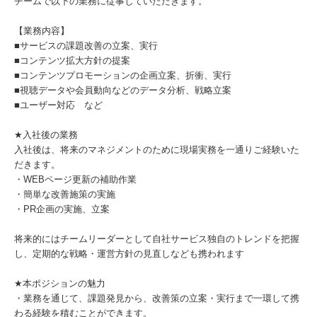
チームで以下の業務に従事していただきます。
【業務内容】
■サービスの課題改善の立案、実行
■コンテンツ拡大方針の提案
■コンテンツプロモーションの企画立案、折衝、実行
■視聴データや会員動向などのデータ分析、戦略立案
■ユーザー対応 など
★入社後の業務
入社後は、将来のマネジメントのために現場実務を一通りご経験いた
だきます。
・WEBページ更新の補助作業
・簡単な改善施策の実施
・PR企画の実施、立案
将来的にはチームリーダーとして自社サービス独自のトレンドを把握
し、定期的な戦略・運営方針の見直しなども携われます
★本ポジションの魅力
・業務を通じて、課題発見から、改善策の立案・実行まで一環して携
わる経験を積むことができます。