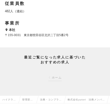
従業員数
482人（連結）
事業所
本社
〒155-0031 東京都世田谷区北沢二丁目5番2号
最近ご覧になった求人に基づいた
おすすめの求人
ホーム
ハイクラス
管理部門
法務・コンプライ
株式会社yutori 法務メンバ
求人TOP
系の転職
アンスの転職
ー・リーダーの求人情報