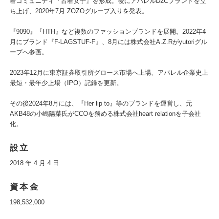
着コミュニティ『古着女子』を形成。後にアパレルD2Cブランドを立
ち上げ、2020年7月 ZOZOグループ入りを発表。
『9090』『HTH』など複数のファッションブランドを展開。2022年4
月にブランド『F-LAGSTUF-F』、8月には株式会社A.Z.Rがyutoriグル
ープへ参画。
2023年12月に東京証券取引所グロース市場へ上場、アパレル企業史上
最短・最年少上場（IPO）記録を更新。
その後2024年8月には、『Her lip to』等のブランドを運営し、元
AKB48の小嶋陽菜氏がCCOを務める株式会社heart relationを子会社
化。
設立
2018 年 4 月 4 日
資本金
198,532,000