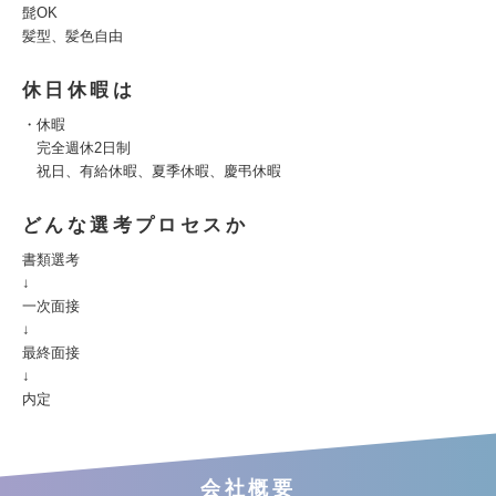
髭OK
髪型、髪色自由
休日休暇は
・休暇
完全週休2日制
祝日、有給休暇、夏季休暇、慶弔休暇
どんな選考プロセスか
書類選考
↓
一次面接
↓
最終面接
↓
内定
会社概要