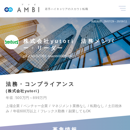
若手ハイキャリアのスカウト転職
掲載期間
26/07/29～26/08/11
株式会社yutori 法務メンバ
ー・リーダー
求人No.OZDEE-enamb0000000510
法務・コンプライアンス
株式会社yutori
年収
500万円～899万円
上場企業
ベンチャー企業
マネジメント業務なし
転勤なし
土日祝休
み
年収600万以上
フレックス勤務
副業してもOK
募集情報