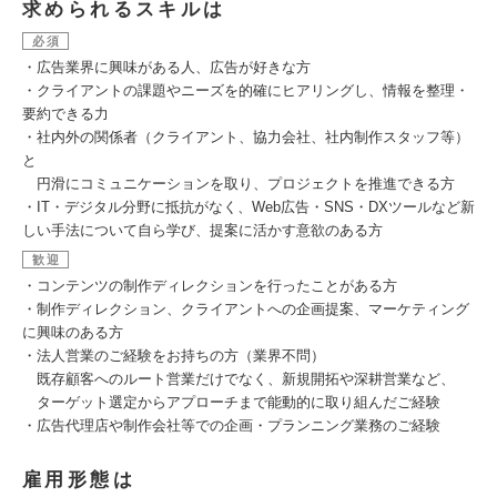
求められるスキルは
必須
・広告業界に興味がある人、広告が好きな方
・クライアントの課題やニーズを的確にヒアリングし、情報を整理・
要約できる力
・社内外の関係者（クライアント、協力会社、社内制作スタッフ等）
と
円滑にコミュニケーションを取り、プロジェクトを推進できる方
・IT・デジタル分野に抵抗がなく、Web広告・SNS・DXツールなど新
しい手法について自ら学び、提案に活かす意欲のある方
歓迎
・コンテンツの制作ディレクションを行ったことがある方
・制作ディレクション、クライアントへの企画提案、マーケティング
に興味のある方
・法人営業のご経験をお持ちの方（業界不問）
既存顧客へのルート営業だけでなく、新規開拓や深耕営業など、
ターゲット選定からアプローチまで能動的に取り組んだご経験
・広告代理店や制作会社等での企画・プランニング業務のご経験
雇用形態は