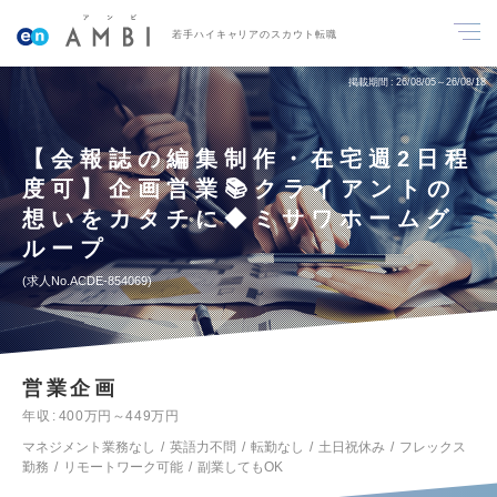
若手ハイキャリアのスカウト転職
掲載期間
26/08/05～26/08/18
【会報誌の編集制作・在宅週2日程
度可】企画営業📚クライアントの
想いをカタチに◆ミサワホームグ
ループ
求人No.ACDE-854069
営業企画
年収
400万円～449万円
マネジメント業務なし
英語力不問
転勤なし
土日祝休み
フレックス
勤務
リモートワーク可能
副業してもOK