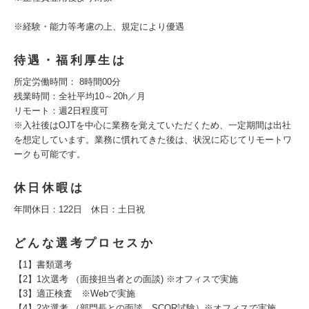
※経験・能力等考慮の上、規定により優遇
待遇・福利厚生は
所定労働時間： 8時間00分
残業時間：全社平均10～20h／月
リモート：週2日程度可
※入社後はOJTを中心に業務を覚えていただくため、一定期間は出社
を想定しています。業務に慣れてきた後は、状況に応じてリモートワ
ークも可能です。
休日休暇は
年間休日：122日 休日：土日祝
どんな選考プロセスか
【1】書類選考
【2】1次選考 （面接担当者との面談) ※オフィスで実施
【3】適正検査 ※Webで実施
【4】2次選考 （部門長との面談、SCOR試験）※オフィスで実施