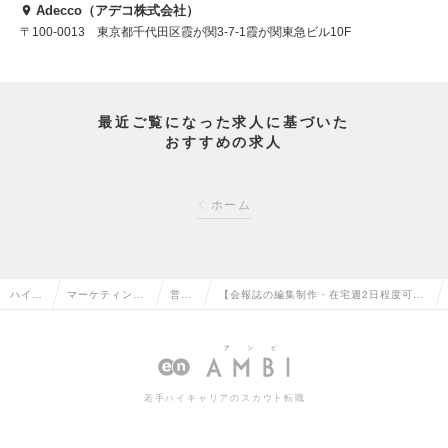
Adecco（アデコ株式会社）
〒100-0013 東京都千代田区霞が関3-7-1霞が関東急ビル10F
最近ご覧になった求人に基づいた
おすすめの求人
ホーム
ハイク
マーケティン
営業
【会報誌の編集制作・在宅週2日程度可】
ラス求
グ・販促企画・
企画
企画営業📚クライアントの想いをカタチに
人TOP
商品開発系の転
の転
◆ミサワホームグループの求人情報
職
職
若手ハイキャリアのスカウト転職