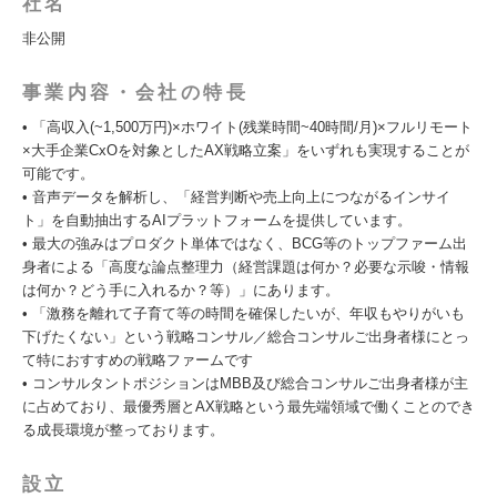
社名
非公開
事業内容・会社の特長
• 「高収入(~1,500万円)×ホワイト(残業時間~40時間/月)×フルリモート
×大手企業CxOを対象としたAX戦略立案」をいずれも実現することが
可能です。
• 音声データを解析し、「経営判断や売上向上につながるインサイ
ト」を自動抽出するAIプラットフォームを提供しています。
• 最大の強みはプロダクト単体ではなく、BCG等のトップファーム出
身者による「高度な論点整理力（経営課題は何か？必要な示唆・情報
は何か？どう手に入れるか？等）」にあります。
• 「激務を離れて子育て等の時間を確保したいが、年収もやりがいも
下げたくない」という戦略コンサル／総合コンサルご出身者様にとっ
て特におすすめの戦略ファームです
• コンサルタントポジションはMBB及び総合コンサルご出身者様が主
に占めており、最優秀層とAX戦略という最先端領域で働くことのでき
る成長環境が整っております。
設立