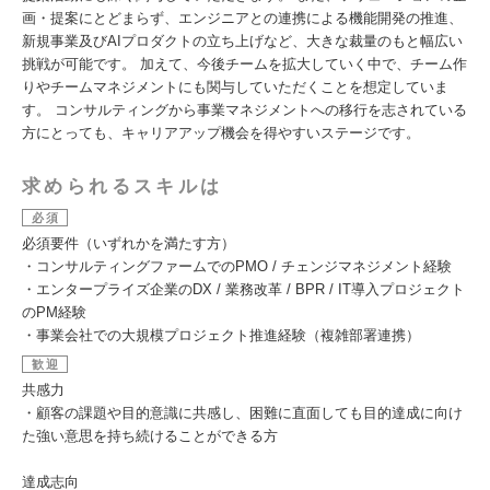
画・提案にとどまらず、エンジニアとの連携による機能開発の推進、
新規事業及びAIプロダクトの立ち上げなど、大きな裁量のもと幅広い
挑戦が可能です。 加えて、今後チームを拡大していく中で、チーム作
りやチームマネジメントにも関与していただくことを想定していま
す。 コンサルティングから事業マネジメントへの移行を志されている
方にとっても、キャリアアップ機会を得やすいステージです。
求められるスキルは
必須
必須要件（いずれかを満たす方）
・コンサルティングファームでのPMO / チェンジマネジメント経験
・エンタープライズ企業のDX / 業務改革 / BPR / IT導入プロジェクト
のPM経験
・事業会社での大規模プロジェクト推進経験（複雑部署連携）
歓迎
共感力
・顧客の課題や目的意識に共感し、困難に直面しても目的達成に向け
た強い意思を持ち続けることができる方
達成志向