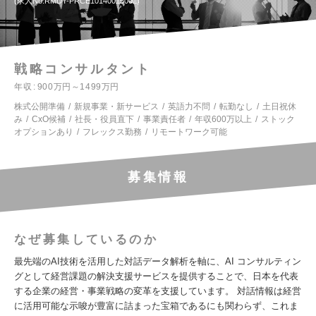
求人No.RMDY-PRCE10140015002
戦略コンサルタント
年収
900万円～1499万円
株式公開準備
新規事業・新サービス
英語力不問
転勤なし
土日祝休
み
CxO候補
社長・役員直下
事業責任者
年収600万以上
ストック
オプションあり
フレックス勤務
リモートワーク可能
募集情報
なぜ募集しているのか
最先端のAI技術を活用した対話データ解析を軸に、AI コンサルティン
グとして経営課題の解決支援サービスを提供することで、日本を代表
する企業の経営・事業戦略の変革を支援しています。 対話情報は経営
に活用可能な示唆が豊富に詰まった宝箱であるにも関わらず、これま