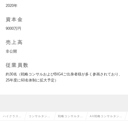
2020年
資本金
9000万円
売上高
非公開
従業員数
約30名（戦略コンサルおよびBIG4ご出身者様が多く参画されており、
25年度に60名体制に拡大予定）
ハイクラス求
コンサルタント
戦略コンサルタン
AX戦略コンサルタント
人TOP
系の転職
トの転職
の求人情報