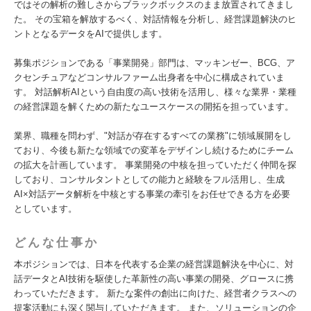
ではその解析の難しさからブラックボックスのまま放置されてきまし
た。 その宝箱を解放するべく、対話情報を分析し、経営課題解決のヒ
ントとなるデータをAIで提供します。
募集ポジションである「事業開発」部門は、マッキンゼー、BCG、ア
クセンチュアなどコンサルファーム出身者を中心に構成されていま
す。 対話解析AIという自由度の高い技術を活用し、様々な業界・業種
の経営課題を解くための新たなユースケースの開拓を担っています。
業界、職種を問わず、"対話が存在するすべての業務"に領域展開をし
ており、今後も新たな領域での変革をデザインし続けるためにチーム
の拡大を計画しています。 事業開発の中核を担っていただく仲間を探
しており、コンサルタントとしての能力と経験をフル活用し、生成
AI×対話データ解析を中核とする事業の牽引をお任せできる方を必要
としています。
どんな仕事か
本ポジションでは、日本を代表する企業の経営課題解決を中心に、対
話データとAI技術を駆使した革新性の高い事業の開発、グロースに携
わっていただきます。 新たな案件の創出に向けた、経営者クラスへの
提案活動にも深く関与していただきます。 また、ソリューションの企