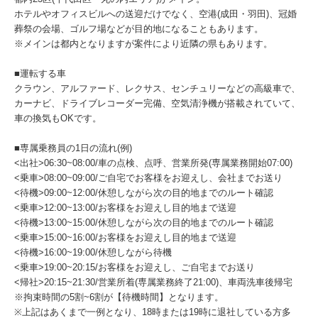
ホテルやオフィスビルへの送迎だけでなく、空港(成田・羽田)、冠婚
葬祭の会場、ゴルフ場などが目的地になることもあります。
※メインは都内となりますが案件により近隣の県もあります。
■運転する車
クラウン、アルファード、レクサス、センチュリーなどの高級車で、
カーナビ、ドライブレコーダー完備、空気清浄機が搭載されていて、
車の換気もOKです。
■専属乗務員の1日の流れ(例)
<出社>06:30~08:00/車の点検、点呼、営業所発(専属業務開始07:00)
<乗車>08:00~09:00/ご自宅でお客様をお迎えし、会社までお送り
<待機>09:00~12:00/休憩しながら次の目的地までのルート確認
<乗車>12:00~13:00/お客様をお迎えし目的地まで送迎
<待機>13:00~15:00/休憩しながら次の目的地までのルート確認
<乗車>15:00~16:00/お客様をお迎えし目的地まで送迎
<待機>16:00~19:00/休憩しながら待機
<乗車>19:00~20:15/お客様をお迎えし、ご自宅までお送り
<帰社>20:15~21:30/営業所着(専属業務終了21:00)、車両洗車後帰宅
※拘束時間の5割~6割が【待機時間】となります。
※上記はあくまで一例となり、18時または19時に退社している方多