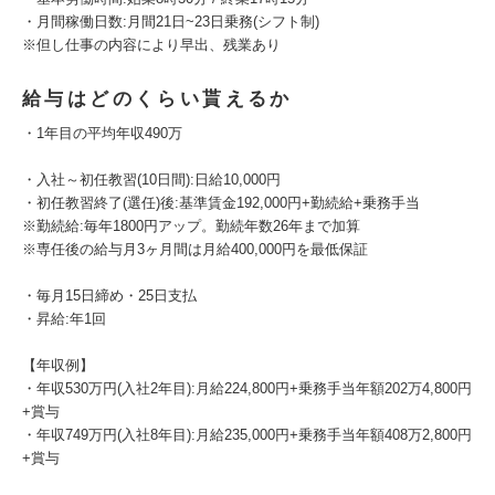
・月間稼働日数:月間21日~23日乗務(シフト制)
※但し仕事の内容により早出、残業あり
給与はどのくらい貰えるか
・1年目の平均年収490万
・入社～初任教習(10日間):日給10,000円
・初任教習終了(選任)後:基準賃金192,000円+勤続給+乗務手当
※勤続給:毎年1800円アップ。勤続年数26年まで加算
※専任後の給与月3ヶ月間は月給400,000円を最低保証
・毎月15日締め・25日支払
・昇給:年1回
【年収例】
・年収530万円(入社2年目):月給224,800円+乗務手当年額202万4,800円
+賞与
・年収749万円(入社8年目):月給235,000円+乗務手当年額408万2,800円
+賞与