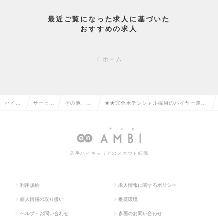
最近ご覧になった求人に基づいた
おすすめの求人
ホーム
ハイク
サービ
その他、サ
★★完全ポテンシャル採用のハイヤー運転
ラス求
ス・流通
ービス・流
手／初年度平均年収490万／夜勤月1回程
人TOP
系の転職
通系の転職
度、2種免許取得無料！の求人情報
若手ハイキャリアのスカウト転職
利用規約
求人情報に関するポリシー
個人情報の取り扱い
推奨環境
ヘルプ・お問い合わせ
参画のお問い合わせ