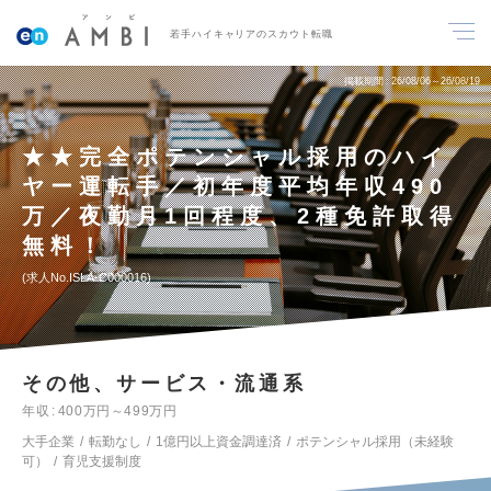
若手ハイキャリアのスカウト転職
掲載期間
26/08/06～26/08/19
★★完全ポテンシャル採用のハイ
ヤー運転手／初年度平均年収490
万／夜勤月1回程度、2種免許取得
無料！
求人No.ISLA-C000016
その他、サービス・流通系
年収
400万円～499万円
大手企業
転勤なし
1億円以上資金調達済
ポテンシャル採用（未経験
可）
育児支援制度