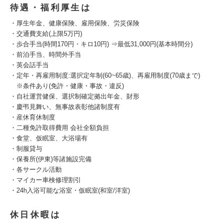
待遇・福利厚生は
・厚生年金、健康保険、雇用保険、労災保険
・交通費支給(上限5万円)
・歩合手当(時間170円・キロ10円) ⇒最低31,000円(基本時間分)
・前泊手当、時間外手当
・英会話手当
・定年・再雇用制度:選択定年制(60~65歳)、再雇用制度(70歳まで)
※条件あり(免許・健康・事故・違反)
・自社運営健保、選択制確定拠出年金、財形
・慶弔見舞い、無事故表彰他諸制度有
・産休育休制度
・二種免許取得費用 会社全額負担
・食堂、仮眠室、大浴場有
・制服貸与
・保養所(伊東)等諸施設完備
・各サークル活動
・マイカー車検修理割引
・24h入浴可能な浴室・仮眠室(和室/洋室)
休日休暇は