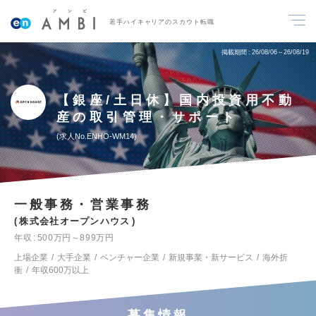
若手ハイキャリアのスカウト転職
掲載期間
26/08/06～26/08/19
【銀座/土日休】国内投資用不動
産の取引管理・サポート
求人No.ENHO-WM14
一般事務・営業事務
株式会社オープンハウス
年収
500万円～899万円
上場企業
大手企業
ベンチャー企業
新規事業・新サービス
海外折
衝
年収600万以上
募集情報