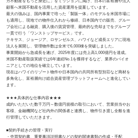
カ不動産をもっと身近に」をミッションに掲げ、日本の富裕層や法人
顧客へ米国不動産を活用した資産運用を提案しています。
最大の強みは、国内事業で培った「製販一体」のモデルを米国市場に
も適用し、現地での物件仕入れから修繕、日本国内での販売、グルー
プ会社による融資、購入後の賃貸管理、最終的な売却までをグループ
一貫で行う「ワンストップサービス」です。
テキサス、ジョージア、ロサンゼルス、ハワイなど成長エリアに現地
法人を展開し、管理物件数は全米で6,000棟を突破しました。
事業開始から急成長を遂げ、2025年度には売上高1,000億円を達成。
米国不動産取扱実績では6年連続No.1を獲得するなど、業界のパイオ
ニアとしての地位を確立しています。
現在はハワイのリゾート物件や日本国内の共同所有型別荘など商材を
多角化し、富裕層向け総合資産管理プラットフォームへと進化してい
ます。
★★★具体的な仕事内容★★★
成約いただいた数千万円～数億円規模の取引において、営業担当やお
客様、金融機関など社内外の関係者と連携し、物件引き渡し全般を進
行管理していただきます。
■契約手続きの管理・実行
・売買契約書、重要事項説明書などの契約関連書類の作成・手配