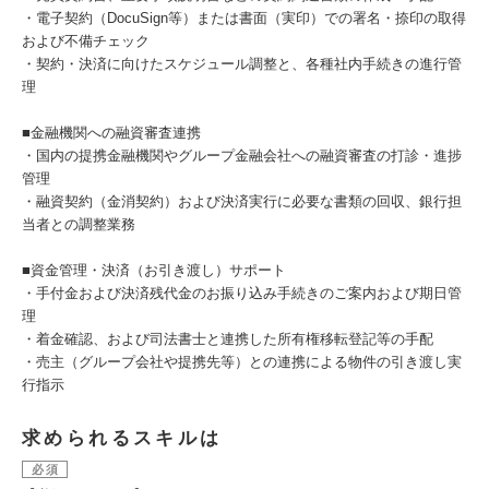
・電子契約（DocuSign等）または書面（実印）での署名・捺印の取得
および不備チェック
・契約・決済に向けたスケジュール調整と、各種社内手続きの進行管
理
■金融機関への融資審査連携
・国内の提携金融機関やグループ金融会社への融資審査の打診・進捗
管理
・融資契約（金消契約）および決済実行に必要な書類の回収、銀行担
当者との調整業務
■資金管理・決済（お引き渡し）サポート
・手付金および決済残代金のお振り込み手続きのご案内および期日管
理
・着金確認、および司法書士と連携した所有権移転登記等の手配
・売主（グループ会社や提携先等）との連携による物件の引き渡し実
行指示
求められるスキルは
必須