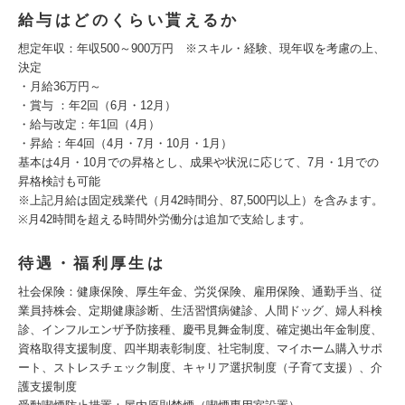
給与はどのくらい貰えるか
想定年収：年収500～900万円 ※スキル・経験、現年収を考慮の上、
決定
・月給36万円～
・賞与 ：年2回（6月・12月）
・給与改定：年1回（4月）
・昇給：年4回（4月・7月・10月・1月）
基本は4月・10月での昇格とし、成果や状況に応じて、7月・1月での
昇格検討も可能
※上記月給は固定残業代（月42時間分、87,500円以上）を含みます。
※月42時間を超える時間外労働分は追加で支給します。
待遇・福利厚生は
社会保険：健康保険、厚⽣年⾦、労災保険、雇⽤保険、通勤手当、従
業員持株会、定期健康診断、生活習慣病健診、人間ドッグ、婦人科検
診、インフルエンザ予防接種、慶弔見舞金制度、確定拠出年金制度、
資格取得支援制度、四半期表彰制度、社宅制度、マイホーム購入サポ
ート、ストレスチェック制度、キャリア選択制度（子育て支援）、介
護支援制度