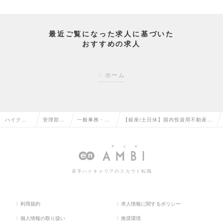
最近ご覧になった求人に基づいた
おすすめの求人
ホーム
ハイクラ
管理部門
一般事務・営
【銀座/土日休】国内投資用不動産の
ス求人TO
系の転職
業事務の転職
取引管理・サポートの求人情報
P
若手ハイキャリアのスカウト転職
利用規約
求人情報に関するポリシー
個人情報の取り扱い
推奨環境