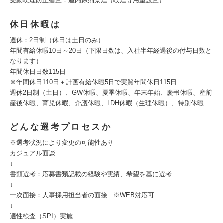
受動喫煙防⽌措置：屋内原則禁煙（喫煙専⽤室設置）
休日休暇は
週休：2日制（休日は土日のみ）
年間有給休暇10日～20日（下限日数は、入社半年経過後の付与日数と
なります）
年間休日日数115日
※年間休日110日＋計画有給休暇5日で実質年間休日115日
週休2日制（土日）、GW休暇、夏季休暇、年末年始、慶弔休暇、産前
産後休暇、育児休暇、介護休暇、LDH休暇（生理休暇）、特別休暇
どんな選考プロセスか
※選考状況により変更の可能性あり
カジュアル面談
↓
書類選考：応募書類記載の経験や実績、希望を基に選考
↓
一次面接：人事採用担当者の面接 ※WEB対応可
↓
適性検査（SPI）実施