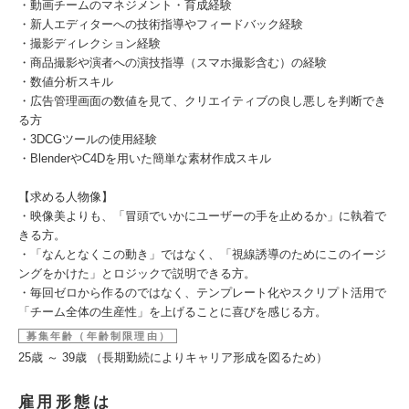
・動画チームのマネジメント・育成経験
・新人エディターへの技術指導やフィードバック経験
・撮影ディレクション経験
・商品撮影や演者への演技指導（スマホ撮影含む）の経験
・数値分析スキル
・広告管理画面の数値を見て、クリエイティブの良し悪しを判断でき
る方
・3DCGツールの使用経験
・BlenderやC4Dを用いた簡単な素材作成スキル
【求める人物像】
・映像美よりも、「冒頭でいかにユーザーの手を止めるか」に執着で
きる方。
・「なんとなくこの動き」ではなく、「視線誘導のためにこのイージ
ングをかけた」とロジックで説明できる方。
・毎回ゼロから作るのではなく、テンプレート化やスクリプト活用で
「チーム全体の生産性」を上げることに喜びを感じる方。
募集年齢（年齢制限理由）
25歳 ～ 39歳 （長期勤続によりキャリア形成を図るため）
雇用形態は