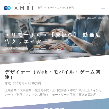
若手ハイキャリアのスカウト転職
掲載期間
26/07/30～26/08/12
＜リモート可＞【東証G】 動画広
告クリエイター
求人No.DIG-3684
デザイナー（Web・モバイル・ゲーム関
連）
年収
600万円～1199万円
上場企業
大手企業
英語力不問
土日祝休み
年収600万以上
インセ
ンティブ制度
フレックス勤務
リモートワーク可能
育児支援制度