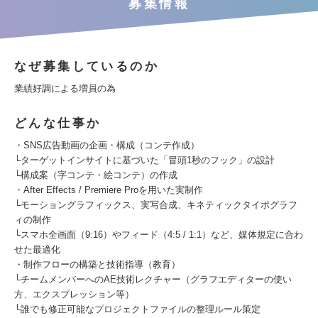
募集情報
なぜ募集しているのか
業績好調による増員の為
どんな仕事か
・SNS広告動画の企画・構成（コンテ作成）
└ターゲットインサイトに基づいた「冒頭1秒のフック」の設計
└構成案（字コンテ・絵コンテ）の作成
・After Effects / Premiere Proを用いた実制作
└モーショングラフィックス、実写合成、キネティックタイポグラフ
ィの制作
└スマホ全画面（9:16）やフィード（4:5 / 1:1）など、媒体規定に合わ
せた最適化
・制作フローの構築と技術指導（教育）
└チームメンバーへのAE技術レクチャー（グラフエディターの使い
方、エクスプレッション等）
└誰でも修正可能なプロジェクトファイルの整理ルール策定