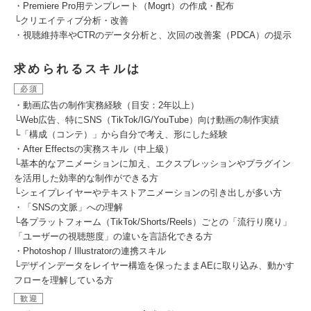
・Premiere Pro用テンプレート（Mogrt）の作成・配布
└クリエイティブ分析・改善
・視聴維持率やCTRのデータ分析と、次回の改善案（PDCA）の提示
求められるスキルは
必須
・動画広告の制作実務経験（目安：2年以上）
└Web広告、特にSNS（TikTok/IG/YouTube）向け動画の制作実績
└「構成（コンテ）」から自分で考え、形にした経験
・After Effectsの実務スキル（中上級）
└基本的なアニメーションに加え、エクスプレッションやプラグイン
を活用した効率的な制作ができる方
└シェイプレイヤーやテキストアニメーションの引き出しが多い方
・「SNSの文脈」への理解
└各プラットフォーム（TikTok/Shorts/Reels）ごとの「流行り廃り」
「ユーザーの視聴態度」の違いを言語化できる方
・Photoshop / Illustratorの連携スキル
└デザインデータをレイヤー構造を保ったままAEに取り込み、動かす
フローを理解している方
歓迎