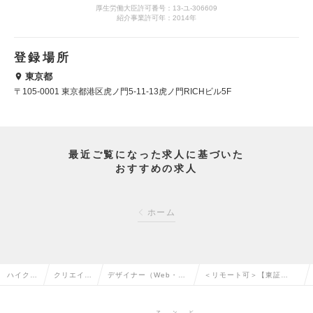
厚生労働大臣許可番号：13-ユ-306609
紹介事業許可年：2014年
登録場所
東京都
〒105-0001 東京都港区虎ノ門5-11-13虎ノ門RICHビル5F
最近ご覧になった求人に基づいた
おすすめの求人
ホーム
ハイクラ
クリエイテ
デザイナー（Web・モ
＜リモート可＞【東証
ス求人T
ィブ系の転
バイル・ゲーム関連）
G】 動画広告クリエイター