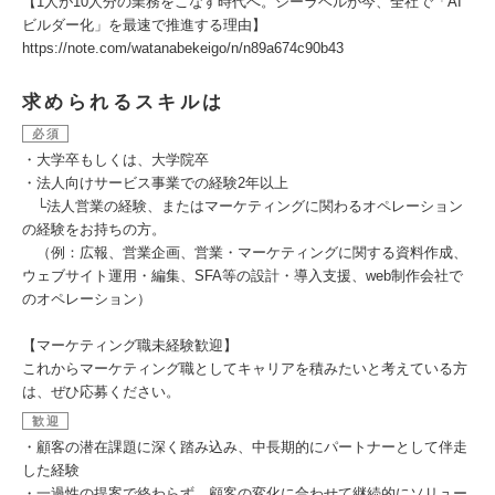
【1人が10人分の業務をこなす時代へ。シーラベルが今、全社で「AI
ビルダー化」を最速で推進する理由】
https://note.com/watanabekeigo/n/n89a674c90b43
求められるスキルは
必須
・大学卒もしくは、大学院卒
・法人向けサービス事業での経験2年以上
└法人営業の経験、またはマーケティングに関わるオペレーション
の経験をお持ちの方。
（例：広報、営業企画、営業・マーケティングに関する資料作成、
ウェブサイト運用・編集、SFA等の設計・導入支援、web制作会社で
のオペレーション）
【マーケティング職未経験歓迎】
これからマーケティング職としてキャリアを積みたいと考えている方
は、ぜひ応募ください。
歓迎
・顧客の潜在課題に深く踏み込み、中長期的にパートナーとして伴走
した経験
・一過性の提案で終わらず、顧客の変化に合わせて継続的にソリュー