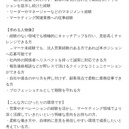
ションを提示し続けた経験
・リーダーやマネージャーなどのマネジメント経験
・マーケティング関連業務への従事経験
【求める人物像】
・経験のない領域でも積極的にキャッチアップを行い、意欲高くチャ
レンジできる方
→マーケ未経験でも、法人営業経験のある方であれば本ポジション
へ応募可能です
・社内外の関係者へリスペクトを持って誠実に対応できる方
・報告連絡相談などが即レスで頂けるクイックなコミュニケーション
ができる方
・自社や過去のやり方を押し付けず、顧客視点で柔軟に業務従事でき
る方
・プロフェッショナルとして期限を守れる方
【こんな方にぴったりの環境です】
・営業やオペレーションの経験を活かし、マーケティング領域でより
深く活躍していきたいという明確な意向をお持ちの方。
・柔軟な働き方や、自律的に意見を発信しやすい環境で成長したいと
考えている方。