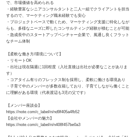
で、市場価値を高められる
・経験豊富なシニアコンサルタントと二人一組でクライアントを担当
するので、マーケティング職未経験でも安心
・プロジェクトベースで動くため、マーケティング支援に特化しなが
らも、多様なニーズに即したコンサルティング経験が積むことが可能
・急成長中のスタートアップベンチャー企業で、風通し良くフラット
なチーム体制
【柔軟な働き方/環境について】
・リモートOK
・出社は現在隔週に1回程度（入社直後は出社が必要なことがありま
す）
・コアタイム有りのフレックス制を採用し、柔軟に働ける環境あり
・子育て中のメンバーが多数在籍しており、子育てしながら働くこと
に理解がある環境（代表渡辺も3児の父です）
【メンバー座談会】
https://note.com/c_label/n/nd9f405a4fb52
【会社やメンバーの魅力】
https://note.com/c_label/n/n408f457be0a3