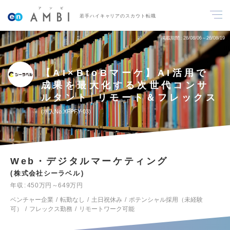
若手ハイキャリアのスカウト転職
掲載期間
26/08/06～26/08/19
【AI×BtoBマーケ】AI活用で
成果を最大化する次世代コンサ
ルタント│リモート＆フレックス
求人No.XFPFY-03
Web・デジタルマーケティング
株式会社シーラベル
年収
450万円～649万円
ベンチャー企業
転勤なし
土日祝休み
ポテンシャル採用（未経験
可）
フレックス勤務
リモートワーク可能