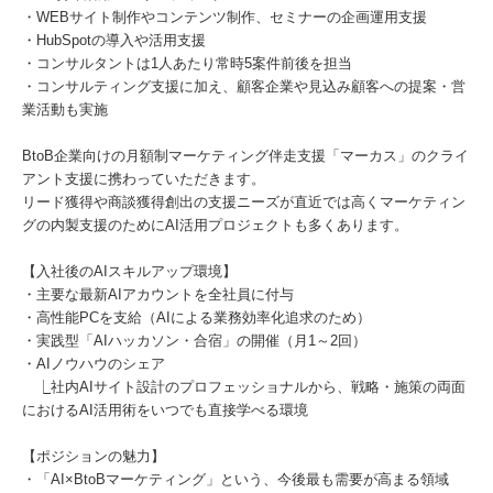
・WEBサイト制作やコンテンツ制作、セミナーの企画運用支援
・HubSpotの導入や活用支援
・コンサルタントは1人あたり常時5案件前後を担当
・コンサルティング支援に加え、顧客企業や見込み顧客への提案・営
業活動も実施
BtoB企業向けの月額制マーケティング伴走支援「マーカス」のクライ
アント支援に携わっていただきます。
リード獲得や商談獲得創出の支援ニーズが直近では高くマーケティン
グの内製支援のためにAI活用プロジェクトも多くあります。
【入社後のAIスキルアップ環境】
・主要な最新AIアカウントを全社員に付与
・高性能PCを支給（AIによる業務効率化追求のため）
・実践型「AIハッカソン・合宿」の開催（月1～2回）
・AIノウハウのシェア
⎿社内AIサイト設計のプロフェッショナルから、戦略・施策の両面
におけるAI活用術をいつでも直接学べる環境
【ポジションの魅力】
・「AI×BtoBマーケティング」という、今後最も需要が高まる領域