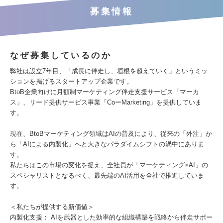
募集情報
なぜ募集しているのか
弊社は設立7年目、「成長に伴走し、垣根を超えていく」というミッ
ションを掲げるスタートアップ企業です。
BtoB企業向けに月額制マーケティング伴走支援サービス「マーカ
ス」、リード提供サービス事業「CoーMarketing」を提供していま
す。
現在、BtoBマーケティング領域はAIの普及により、従来の「外注」か
ら「AIによる内製化」へと大きなパラダイムシフトの渦中にありま
す。
私たちはこの市場の変化を捉え、全社員が「マーケティング×AI」の
スペシャリストとなるべく、最先端のAI活用を全社で推進していま
す。
＜私たちが提供する新価値＞
内製化支援： AIを武器とした効率的な組織構築を戦略から伴走サポー