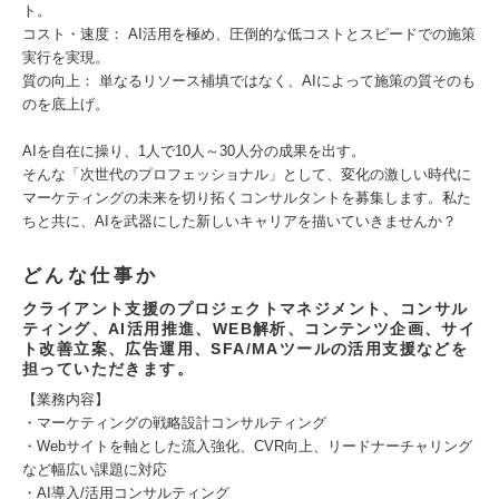
ト。
コスト・速度： AI活用を極め、圧倒的な低コストとスピードでの施策
実行を実現。
質の向上： 単なるリソース補填ではなく、AIによって施策の質そのも
のを底上げ。
AIを自在に操り、1人で10人～30人分の成果を出す。
そんな「次世代のプロフェッショナル」として、変化の激しい時代に
マーケティングの未来を切り拓くコンサルタントを募集します。私た
ちと共に、AIを武器にした新しいキャリアを描いていきませんか？
どんな仕事か
クライアント支援のプロジェクトマネジメント、コンサル
ティング、AI活用推進、WEB解析、コンテンツ企画、サイ
ト改善立案、広告運用、SFA/MAツールの活用支援などを
担っていただきます。
【業務内容】
・マーケティングの戦略設計コンサルティング
・Webサイトを軸とした流入強化、CVR向上、リードナーチャリング
など幅広い課題に対応
・AI導入/活用コンサルティング