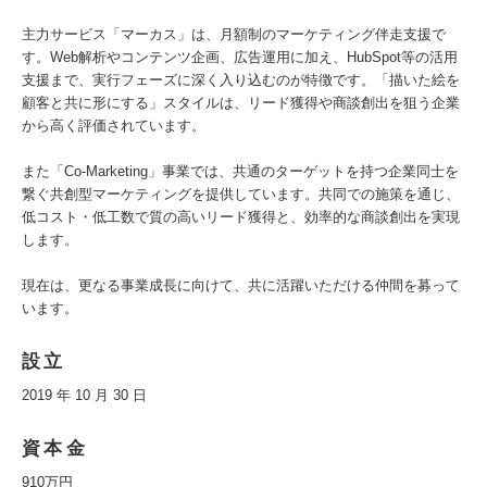
主力サービス「マーカス」は、月額制のマーケティング伴走支援で
す。Web解析やコンテンツ企画、広告運用に加え、HubSpot等の活用
支援まで、実行フェーズに深く入り込むのが特徴です。「描いた絵を
顧客と共に形にする」スタイルは、リード獲得や商談創出を狙う企業
から高く評価されています。
また「Co-Marketing」事業では、共通のターゲットを持つ企業同士を
繋ぐ共創型マーケティングを提供しています。共同での施策を通じ、
低コスト・低工数で質の高いリード獲得と、効率的な商談創出を実現
します。
現在は、更なる事業成長に向けて、共に活躍いただける仲間を募って
います。
設立
2019 年 10 月 30 日
資本金
910万円