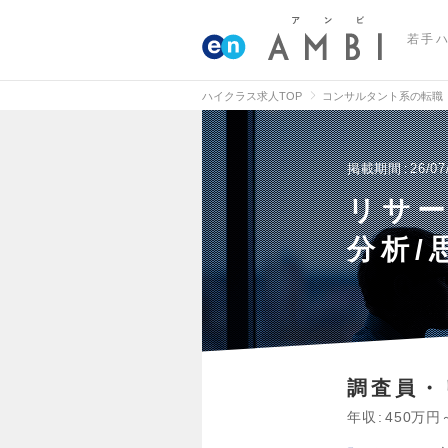
若手
ハイクラス求人TOP
コンサルタント系の転職
掲載期間
26/07
リサ
分析/
調査員・
年収
450万円