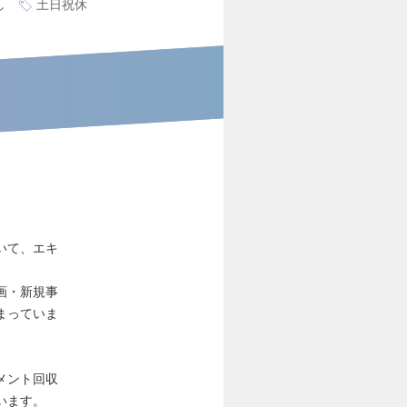
し
土日祝休
いて、エキ
画・新規事
まっていま
メント回収
います。