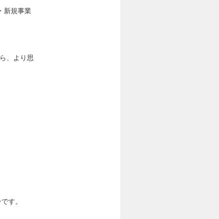
・新規事業
がら、より思
ンです。