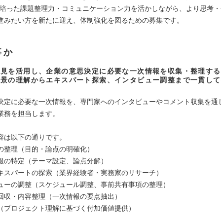
で培った課題整理力・コミュニケーション力を活かしながら、より思考
進みたい方を新たに迎え、体制強化を図るための募集です。
事か
知見を活用し、企業の意思決定に必要な一次情報を収集・整理する
背景の理解からエキスパート探索、インタビュー調整まで一貫して
決定に必要な一次情報を、専門家へのインタビューやコメント収集を通
業務を担当します。
容は以下の通りです。
の整理（目的・論点の明確化）
報の特定（テーマ設定、論点分解）
キスパートの探索（業界経験者・実務家のリサーチ）
ューの調整（スケジュール調整、事前共有事項の整理）
回収・内容整理（一次情報の要点抽出）
（プロジェクト理解に基づく付加価値提供）