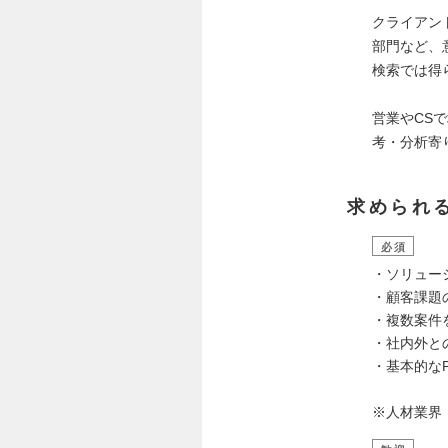
クライアン
部門など、
検索では得
営業やCS
考・分析寄
求められ
必須
・ソリュー
・顧客課題
・複数案件
・社内外と
・基本的なPC
※人材業界