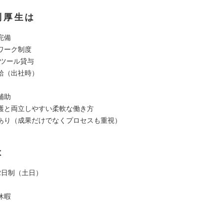
利厚生は
完備
ワーク制度
務ツール貸与
給（出社時）
補助
護と両立しやすい柔軟な働き方
あり（成果だけでなくプロセスも重視）
は
2日制（土日）
休暇