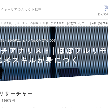
ハイキャリアのスカウト転職
初めて
調査員・リサーチャーの転職
リサーチアナリスト│ほぼフルリモート│分析/思考ス
/28～26/09/21
求人No.OMGTG-006
ーチアナリスト│ほぼフルリモ
思考スキルが身につく
リサーチャー
～599万円