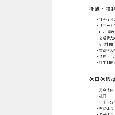
待遇・福
・社会保険
・リモート
・PC・業
・交通費支
・研修制度
・書籍購入
・育児・介
・評価制度
休日休暇
・完全週休
・祝日
・年末年始
・有給休暇
・慶弔休暇