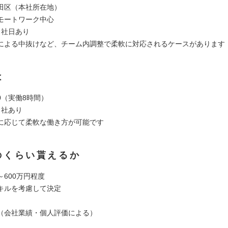
田区（本社所在地）
モートワーク中心
出社日あり
による中抜けなど、チーム内調整で柔軟に対応されるケースがあります
は
:00（実働8時間）
出社あり
に応じて柔軟な働き方が可能です
のくらい貰えるか
600万円程度
キルを考慮して決定
（会社業績・個人評価による）