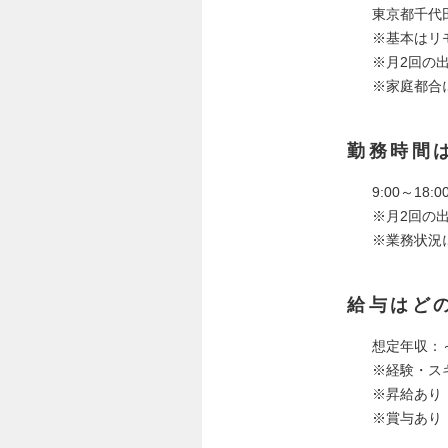
東京都千代
※基本はリ
※月2回の
※家庭都合
勤務時間
9:00～18
※月2回の
※業務状況
給与はど
想定年収：～
※経験・ス
※昇給あり
※賞与あり