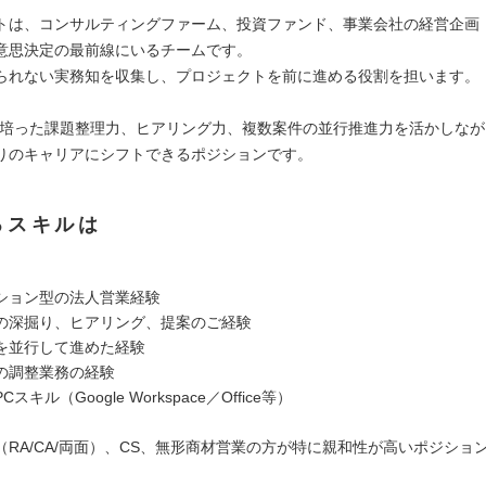
トは、コンサルティングファーム、投資ファンド、事業会社の経営企画
意思決定の最前線にいるチームです。
られない実務知を収集し、プロジェクトを前に進める役割を担います。
で培った課題整理力、ヒアリング力、複数案件の並行推進力を活かしな
りのキャリアにシフトできるポジションです。
るスキルは
ション型の法人営業経験
の深掘り、ヒアリング、提案のご経験
を並行して進めた経験
の調整業務の経験
スキル（Google Workspace／Office等）
（RA/CA/両面）、CS、無形商材営業の方が特に親和性が高いポジショ