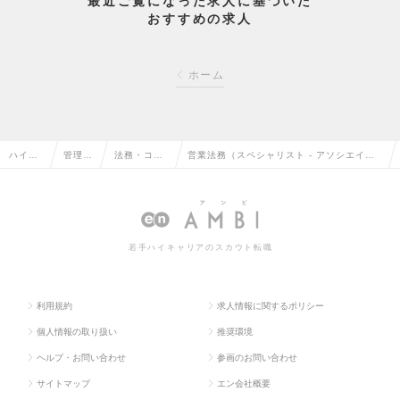
最近ご覧になった求人に基づいた
おすすめの求人
ホーム
ハイク
管理部
法務・コン
営業法務（スペシャリスト - アソシエイ
ラス求
門系の
プライアン
ト・マネジャー）※コンサル未経験可／リー
人TOP
転職
スの転職
ダー～Mgr候補の求人情報
若手ハイキャリアのスカウト転職
利用規約
求人情報に関するポリシー
個人情報の取り扱い
推奨環境
ヘルプ・お問い合わせ
参画のお問い合わせ
サイトマップ
エン会社概要