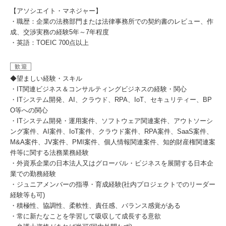
【アソシエイト・マネジャー】
・職歴：企業の法務部門または法律事務所での契約書のレビュー、作
成、交渉実務の経験5年～7年程度
・英語：TOEIC 700点以上
歓迎
◆望ましい経験・スキル
・IT関連ビジネス＆コンサルティングビジネスの経験・関心
・ITシステム開発、AI、クラウド、RPA、IoT、セキュリティー、BP
O等への関心
・ITシステム開発・運用案件、ソフトウェア関連案件、アウトソーシ
ング案件、AI案件、IoT案件、クラウド案件、RPA案件、SaaS案件、
M&A案件、JV案件、PMI案件、個人情報関連案件、知的財産権関連案
件等に関する法務業務経験
・外資系企業の日本法人又はグローバル・ビジネスを展開する日本企
業での勤務経験
・ジュニアメンバーの指導・育成経験(社内プロジェクトでのリーダー
経験等も可)
・積極性、協調性、柔軟性、責任感、バランス感覚がある
・常に新たなことを学習して吸収して成長する意欲