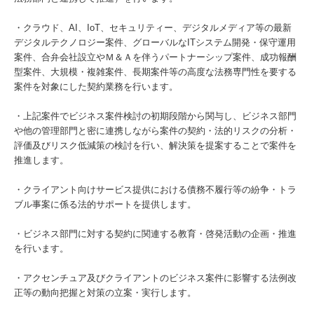
・クラウド、AI、IoT、セキュリティー、デジタルメディア等の最新
デジタルテクノロジー案件、グローバルなITシステム開発・保守運用
案件、合弁会社設立やＭ＆Ａを伴うパートナーシップ案件、成功報酬
型案件、大規模・複雑案件、長期案件等の高度な法務専門性を要する
案件を対象にした契約業務を行います。
・上記案件でビジネス案件検討の初期段階から関与し、ビジネス部門
や他の管理部門と密に連携しながら案件の契約・法的リスクの分析・
評価及びリスク低減策の検討を行い、解決策を提案することで案件を
推進します。
・クライアント向けサービス提供における債務不履行等の紛争・トラ
ブル事案に係る法的サポートを提供します。
・ビジネス部門に対する契約に関連する教育・啓発活動の企画・推進
を行います。
・アクセンチュア及びクライアントのビジネス案件に影響する法例改
正等の動向把握と対策の立案・実行します。