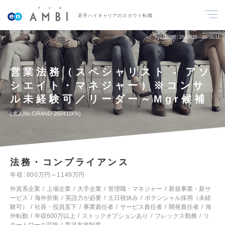
若手ハイキャリアのスカウト転職
掲載期間
26/07/29～26/08/11
営業法務（スペシャリスト - アソ
シエイト・マネジャー）※コンサ
ル未経験可／リーダー～Mgr候補
求人No.GRAND-260411KN
法務・コンプライアンス
年収
800万円～1149万円
外資系企業
上場企業
大手企業
管理職・マネジャー
新規事業・新サ
ービス
海外折衝
英語力が必要
土日祝休み
ポテンシャル採用（未経
験可）
社長・役員直下
事業責任者
サービス責任者
開発責任者
海
外転勤
年収600万以上
ストックオプションあり
フレックス勤務
リ