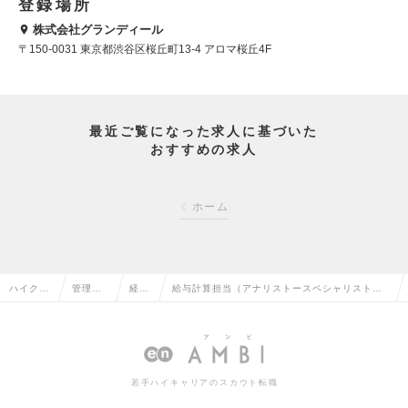
登録場所
株式会社グランディール
〒150-0031 東京都渋谷区桜丘町13-4 アロマ桜丘4F
最近ご覧になった求人に基づいた
おすすめの求人
ホーム
ハイクラ
管理部
経理
給与計算担当（アナリストースペシャリスト）
ス求人T
門系の
の転
※コンサル未経験可／リーダー～Mgr候補の求
OP
転職
職
人情報
若手ハイキャリアのスカウト転職