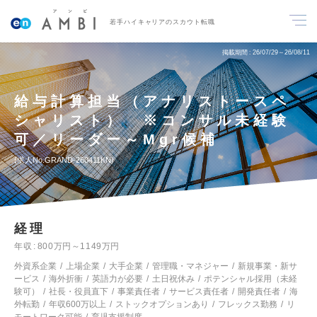
若手ハイキャリアのスカウト転職
掲載期間
26/07/29～26/08/11
給与計算担当（アナリストースペ
シャリスト） ※コンサル未経験
可／リーダー～Mgr候補
求人No.GRAND-260411KN
経理
年収
800万円～1149万円
外資系企業
上場企業
大手企業
管理職・マネジャー
新規事業・新サ
ービス
海外折衝
英語力が必要
土日祝休み
ポテンシャル採用（未経
験可）
社長・役員直下
事業責任者
サービス責任者
開発責任者
海
外転勤
年収600万以上
ストックオプションあり
フレックス勤務
リ